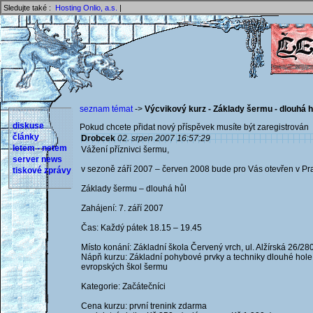
Sledujte také :
Hosting Onlio, a.s.
|
seznam témat
->
Výcvikový kurz - Základy šermu - dlouhá h
diskuse
Pokud chcete přidat nový příspěvek musíte být zaregistrován 
články
Drobcek
02. srpen 2007 16:57:29
letem - netem
Vážení příznivci šermu,
server news
v sezoně září 2007 – červen 2008 bude pro Vás otevřen v Pra
tiskové zprávy
Základy šermu – dlouhá hůl
Zahájení: 7. září 2007
Čas: Každý pátek 18.15 – 19.45
Místo konání: Základní škola Červený vrch, ul. Alžírská 26/28
Nápň kurzu: Základní pohybové prvky a techniky dlouhé hole
evropských škol šermu
Kategorie: Začátečníci
Cena kurzu: první trenink zdarma