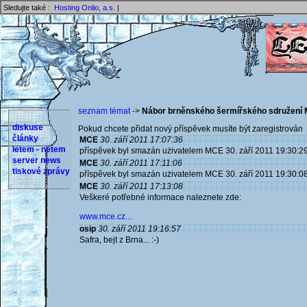
Sledujte také :
Hosting Onlio, a.s.
|
seznam témat
->
Nábor brněnského šermířského sdružení 
diskuse
Pokud chcete přidat nový příspěvek musíte být zaregistrován 
články
MCE
30. září 2011 17:07:36
letem - netem
příspěvek byl smazán użivatelem MCE 30. září 2011 19:30:2
server news
MCE
30. září 2011 17:11:06
tiskové zprávy
příspěvek byl smazán użivatelem MCE 30. září 2011 19:30:0
MCE
30. září 2011 17:13:08
Veškeré potřebné informace naleznete zde:
www.mce.cz...
osip
30. září 2011 19:16:57
Safra, bejt z Brna... :-)