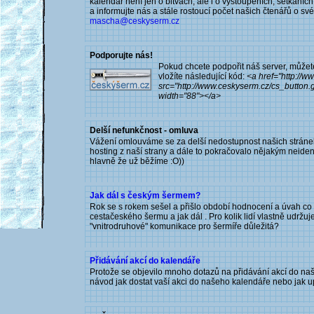
kalendář není jen o bitvách, ale i o vystoupeních, setkáníc
a informujte nás a stále rostoucí počet našich čtenářů o své
mascha@ceskyserm.cz
Podporujte nás!
Pokud chcete podpořit náš server, můžete 
vložíte následující kód:
<a href="http://
src="http://www.ceskyserm.cz/cs_button.g
width="88"></a>
Delší nefunkčnost - omluva
Vážení omlouváme se za delší nedostupnost našich stráne
hosting z naší strany a dále to pokračovalo nějakým neiden
hlavně že už běžíme :O))
Jak dál s českým šermem?
Rok se s rokem sešel a přišlo období hodnocení a úvah co
cestačeského šermu a jak dál . Pro kolik lidí vlastně udržu
"vnitrodruhové" komunikace pro šermíře důležitá?
Přidávání akcí do kalendáře
Protože se objevilo mnoho dotazů na přidávání akcí do naš
návod jak dostat vaší akci do našeho kalendáře nebo jak upr