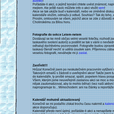
auditko
!
Pořádáte-li akci, o jejímž konání chtete uvést známost, napi
mejlem. Ale ještě navíc můžete info o akci vložit
sem
!
Akce se tak ukáže buď v kalendáři, nebo ve zmíněné disku
kalendáře vložím, odmažu ji odtud. Souhlas? Tak do toho, 
Prosím, omlouvám se všem, jejichž akce se zde z důvodů m
Cholinskému za Bílou horu.
Fotografie do sekce Letem-netem
Dostávají se ke mně občas velmi veselé fotečky, rozhodl js
laskavého svolení autorů) a podělit se tak s vámi o nevšedn
odhalují dychtivému pozorovateli. Fotografie budou zpravi
laskavý čtenář nechť si udělá úsudek sám. Příjemnou zá
veselou fotografii, neváhejte mi ji
zaslat
.
Zastřelit!!!
Hrůza! Konečně jsem po neskutečném pracovním vytížení 
Takových emailů s žádostí o uveřejnění akce! Takže jsem tu n
do kalendáře, ty prošlé smazal, spálil, popelem hlavu posyp
Všem, kterým jsme neuveřejnili zaslanou akci se moc a m
nějak zautomatizovat, aby to mohlo běhat i bez naší aktivní 
naprogramuje to... Mimochodem: ani na články a reportáže
Kalendář mohutně aktualizovaný
Konečně se mi podařilo získat trochu času nakrmit a
kalen
akce doporučuju).
Kalendář přesto není úplný, pořádáte-li akci a nenapíšete