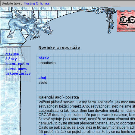
Sledujte také :
Hosting Onlio, a.s.
|
Novinky a reportáže
diskuse
název
články
upoutávka
letem - netem
server news
tiskové zprávy
ahoj
světe
Kalendář akcí - pojistka
Vážení přátelé serveru Český šerm. Ani nevíte, jak moc mne 
setrvačností běžící projekt. Ano, setrvačností, neb nejsme št
automatizaci či tak něco. Sem tam dovalim nějaký ten člán
OBČAS dodatluju do kalendáře pár pozvánek na akce, kte
časové výdaje jsou nárazové, nemůžu se tomu věnovat děn
nemluvě, to byste museli překecat Štefana, aby to doprogr
Často se pak stane, že akce, než je liknavým přístupem adm
čili proběhlá. Jak se pojistit proti tomu, že by se na tomto