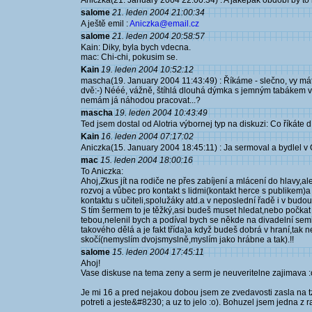
Aniczka(21. January 2004 22:00:34) : A jaképak období by to
salome
21. leden 2004 21:00:34
A ještě emil :
Aniczka@email.cz
salome
21. leden 2004 20:58:57
Kain: Diky, byla bych vdecna.
mac: Chi-chi, pokusim se.
Kain
19. leden 2004 10:52:12
mascha(19. January 2004 11:43:49) : Říkáme - slečno, vy má
dvě:-) Nééé, vážně, štíhlá dlouhá dýmka s jemným tabákem 
nemám já náhodou pracovat...?
mascha
19. leden 2004 10:43:49
Ted jsem dostal od Alotria výbornej typ na diskuzi: Co říkáte 
Kain
16. leden 2004 07:17:02
Aniczka(15. January 2004 18:45:11) : Ja sermoval a bydlel v O
mac
15. leden 2004 18:00:16
To Aniczka:
Ahoj,Zkus jít na rodiče ne přes zabíjení a mlácení do hlavy,ale
rozvoj a vůbec pro kontakt s lidmi(kontakt herce s publikem)
kontaktu s učiteli,spolužáky atd.a v neposlední řadě i v budou
S tím šermem to je těžký,asi budeš muset hledat,nebo počkat
tebou,nelenil bych a podíval bych se někde na divadelní s
takového dělá a je fakt třída)a když budeš dobrá v hraní,tak 
skočí(nemyslím dvojsmyslně,myslím jako hrábne a tak).!!
salome
15. leden 2004 17:45:11
Ahoj!
Vase diskuse na tema zeny a serm je neuveritelne zajimava :
Je mi 16 a pred nejakou dobou jsem ze zvedavosti zasla na t
potreti a jeste&#8230; a uz to jelo :o). Bohuzel jsem jedna z 