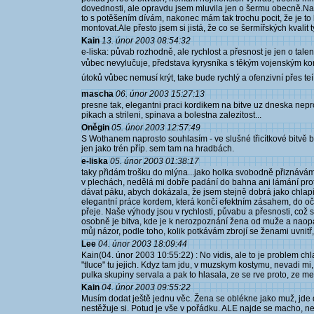
dovednosti, ale opravdu jsem mluvila jen o šermu obecně.Na 3
to s potěšením dívám, nakonec mám tak trochu pocit, že je to
montovat.Ale přesto jsem si jistá, že co se šermířských kvalit
Kain
13. únor 2003 08:54:32
e-liska: půvab rozhodně, ale rychlost a přesnost je jen o tale
vůbec nevylučuje, představa kyrysníka s těkým vojenským kor
útoků vůbec nemusí krýt, take bude rychlý a ofenzivní přes teí
mascha
06. únor 2003 15:27:13
presne tak, elegantni praci kordikem na bitve uz dneska nepr
pikach a strileni, spinava a bolestna zalezitost...
Oněgin
05. únor 2003 12:57:49
S Wothanem naprosto souhlasím - ve slušné třicítkové bitvě b
jen jako trén příp. sem tam na hradbách.
e-liska
05. únor 2003 01:38:17
taky přidám trošku do mlýna...jako holka svobodně přiznávám
v plechách, nedělá mi dobře padání do bahna ani lámání pro
dávat páku, abych dokázala, že jsem stejně dobrá jako chlap
elegantní práce kordem, která končí efektním zásahem, do oč
přeje. Naše výhody jsou v rychlosti, půvabu a přesnosti, což s
osobně je bitva, kde je k nerozpoznání žena od muže a naopa
můj názor, podle toho, kolik potkávám zbrojí se ženami uvnit
Lee
04. únor 2003 18:09:44
Kain(04. únor 2003 10:55:22) : No vidis, ale to je problem ch
"tluce" tu jejich. Kdyz tam jdu, v muzskym kostymu, nevadi mi
pulka skupiny servala a pak to hlasala, ze se rve proto, ze m
Kain
04. únor 2003 09:55:22
Musím dodat ještě jednu věc. Žena se oblékne jako muž, jde 
nestěžuje si. Potud je vše v pořádku. ALE najde se macho, nej