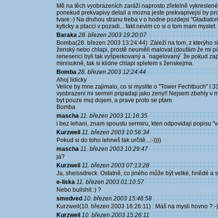
Mě na těch vyobrazeních zaráží naprosto zřetelně vykreslené l
ponekud prekvapivy detail a mozna jeste prekvapivejsi by pro m
tvare:-) Na druhou stranu treba v o hodne pozdejsi "Gladiatori
kyticky a ptacci v pozadi... fakt nevim co si o tom mam myslet.
Baraka
28. březen 2003 19:20:07
Bomba(28. březen 2003 13:24:44) :Záleží na tom, z kterýho sto
ženský nebo chlapi, prostě neuměli malovat.(doufám že mi pí
renesenci byli tak vyšperkovaný a ´nagelovaný´ že pokud z
minisukně, tak si klidne chlapi spletem s ženskejma.
Bomba
28. březen 2003 12:24:44
Ahoj lidicky
Velice by mne zajimalo, co si myslite o "Tower Fechtbuch" I.
vyobrazeni mi sermiri pripadaji jako zeny!! Nejsem zbehly v 
byt pouze muj dojem, a prave proto se ptam.
Bomba
mascha
11. březen 2003 11:16:35
i bez lehani, znam spoustu sermiru, kteri odpovidaji popisu "ve
Kurzweil
11. březen 2003 10:56:34
Pokud si do toho lehneš tak určitě...:-))))
mascha
11. březen 2003 10:29:47
já?
Kurzweil
11. březen 2003 07:13:28
Ja, sheissdreck. Ostatně, co jiného může být velké, hnědé a 
e-liska
11. březen 2003 01:10:57
Nebo bullshit :) ?
smedved
10. březen 2003 15:46:58
Kurzweil(10. březen 2003 16:26:11) : Máš na mysli hovno ?:-)
Kurzweil
10. březen 2003 15:26:11