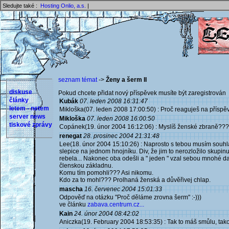
Sledujte také :
Hosting Onlio, a.s.
|
seznam témat
->
Ženy a šerm II
diskuse
Pokud chcete přidat nový příspěvek musíte být zaregistrován 
články
Kubák
07. leden 2008 16:31:47
letem - netem
Mikloška(07. leden 2008 17:00:50) : Proč reaguješ na příspěve
server news
Mikloška
07. leden 2008 16:00:50
tiskové zprávy
Copánek(19. únor 2004 16:12:06) : Myslíš ženské zbraně???
renegat
28. prosinec 2004 21:31:48
Lee(18. únor 2004 15:10:26) : Naprosto s tebou musím souhlas
slepice na jednom hnojníku. Div, že jim to nerozložilo skupin
rebela... Nakonec oba odešli a " jeden " vzal sebou mnohé dal
členskou základnu.
Komu tím pomohli??? Asi nikomu.
Kdo za to mohl??? Prolhaná ženská a důvěřivej chlap.
mascha
16. červenec 2004 15:01:33
Odpověď na otázku "Proč děláme zrovna šerm" :-)))
ve článku
zabava.centrum.cz...
Kain
24. únor 2004 08:42:02
Aniczka(19. February 2004 18:53:35) : Tak to máš smůlu, t