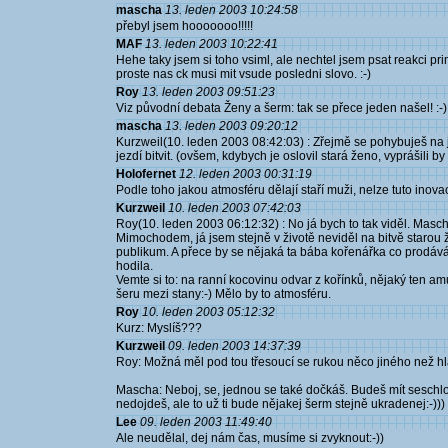
mascha
13. leden 2003 10:24:58
přebyl jsem hooooooo!!!!!
MAF
13. leden 2003 10:22:41
Hehe taky jsem si toho vsiml, ale nechtel jsem psat reakci pr
proste nas ck musi mit vsude posledni slovo. :-)
Roy
13. leden 2003 09:51:23
Viz původní debata Ženy a šerm: tak se přece jeden našel! :-)
mascha
13. leden 2003 09:20:12
Kurzweil(10. leden 2003 08:42:03) : Zřejmě se pohybuješ na j
jezdí bitvit. (ovšem, kdybych je oslovil stará ženo, vyprášili 
Holofernet
12. leden 2003 00:31:19
Podle toho jakou atmosféru dělají staří muži, nelze tuto inovaci
Kurzweil
10. leden 2003 07:42:03
Roy(10. leden 2003 06:12:32) : No já bych to tak viděl. Masch
Mimochodem, já jsem stejně v životě neviděl na bitvě starou 
publikum. A přece by se nějaká ta bába kořenářka co prodává 
hodila.
Vemte si to: na ranní kocovinu odvar z kořínků, nějaký ten amu
šeru mezi stany:-) Mělo by to atmosféru.
Roy
10. leden 2003 05:12:32
Kurz: Myslíš???
Kurzweil
09. leden 2003 14:37:39
Roy: Možná měl pod tou třesoucí se rukou něco jiného než hla
Mascha: Neboj, se, jednou se také dočkáš. Budeš mít seschlo
nedojdeš, ale to už ti bude nějakej šerm stejně ukradenej:-)))
Lee
09. leden 2003 11:49:40
Ale neudělal, dej nám čas, musíme si zvyknout:-))