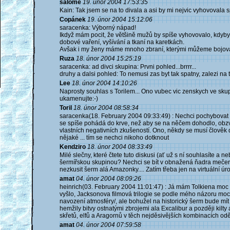
salome
19. únor 2004 17:53:35
Kain: Tak jsem se na to divala a asi by mi nejvic vyhovovala s
Copánek
19. únor 2004 15:12:06
saracenka: Výborný nápad!
Ikdyž mám pocit, že většině mužů by spíše vyhovovalo, kdybyc
dobové vaření, vyšívání a tkaní na karetkách.
Avšak i my ženy máme mnoho zbraní, kterými můžeme bojovat.
Ruza
18. únor 2004 15:25:19
saracenka: ad divci skupina: Prvni pohled...brrrr...
druhy a dalsi pohled: To nemusi zas byt tak spatny, zalezi na 
Lee
18. únor 2004 14:10:26
Naprosty souhlas s Torilem... Ono vubec vic zenskych ve sku
ukamenujte:-)
Toril
18. únor 2004 08:58:34
saracenka(18. February 2004 09:33:49) : Nechci pochybovat
se spíše pohádá do krve, než aby se na něčem dohodlo, obzv
vlastních negativních zkušeností. Ono, někdy se musí člověk
nějaké ... tím se nechci nikoho dotknout
Kendziro
18. únor 2004 08:33:49
Milé slečny, které čtete tuto diskusi (ať už s ní souhlasíte a 
šermířskou skupinou? Nechci se bít v obnažená ňadra mečerm
nezkusit šerm alá Amazonky.... Zatím třeba jen na virtuální úrov
amat
04. únor 2004 08:09:26
heinrich(03. February 2004 11:01:47) : Já mám Tolkiena moc 
vyšlo, Jacksonova filmová trilogie se podle mého názoru moc 
navození atmosféry/, ale bohužel na historický šerm bude mít t
hemžily bitvy ostnatými zbrojemi ala Excalibur a později kilt
skřetů, elfů a Aragornů v těch nejděsivějších kombinacích oděv
amat
04. únor 2004 07:59:58