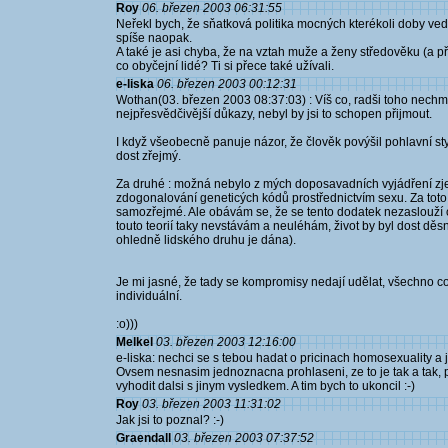
Roy
06. březen 2003 06:31:55
Neřekl bych, že sňatková politika mocných kterékoli doby v
spíše naopak.
A také je asi chyba, že na vztah muže a ženy středověku (a při
co obyčejní lidé? Ti si přece také užívali.
e-liska
06. březen 2003 00:12:31
Wothan(03. březen 2003 08:37:03) : Víš co, radši toho nechme
nejpřesvědčivější důkazy, nebyl by jsi to schopen přijmout.
I když všeobecně panuje názor, že člověk povýšil pohlavní st
dost zřejmý.
Za druhé : možná nebylo z mých doposavadních vyjádření zj
zdogonalování geneticých kódů prostřednictvím sexu. Za tot
samozřejmé. Ale obávám se, že se tento dodatek nezaslouží o t
touto teorií taky nevstávám a neuléhám, život by byl dost děsne
ohledně lidského druhu je dána).
Je mi jasné, že tady se kompromisy nedají udělat, všechno c
individuální.
:o)))
Melkel
03. březen 2003 12:16:00
e-liska: nechci se s tebou hadat o pricinach homosexuality a
Ovsem nesnasim jednoznacna prohlaseni, ze to je tak a tak, pr
vyhodit dalsi s jinym vysledkem. A tim bych to ukoncil :-)
Roy
03. březen 2003 11:31:02
Jak jsi to poznal? :-)
Graendall
03. březen 2003 07:37:52