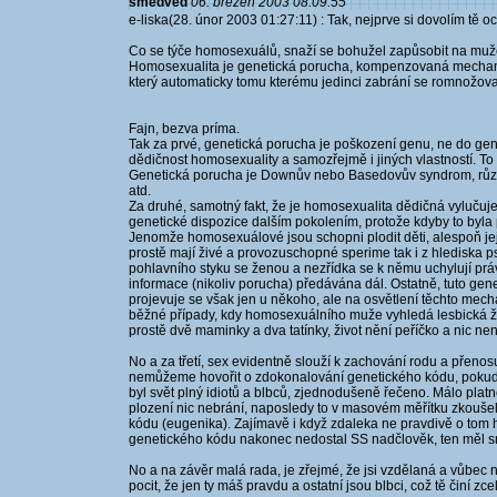
smedved
06. březen 2003 08:09:55
e-liska(28. únor 2003 01:27:11) : Tak, nejprve si dovolím tě oc
Co se týče homosexuálů, snaží se bohužel zapůsobit na muže,
Homosexualita je genetická porucha, kompenzovaná mechani
který automaticky tomu kterému jedinci zabrání se romnožovat
Fajn, bezva príma.
Tak za prvé, genetická porucha je poškození genu, ne do ge
dědičnost homosexuality a samozřejmě i jiných vlastností. To 
Genetická porucha je Downův nebo Basedovův syndrom, různé
atd.
Za druhé, samotný fakt, že je homosexualita dědičná vylučuje
genetické dispozice dalším pokolením, protože kdyby to byl
Jenomže homosexuálové jsou schopni plodit děti, alespoň jejic
prostě mají živé a provozuschopné sperime tak i z hlediska
pohlavního styku se ženou a nezřídka se k němu uchylují prá
informace (nikoliv porucha) předávána dál. Ostatně, tuto ge
projevuje se však jen u někoho, ale na osvětlení těchto me
běžné případy, kdy homosexuálního muže vyhledá lesbická žen
prostě dvě maminky a dva tatínky, život nění peříčko a nic není
No a za třetí, sex evidentně slouží k zachování rodu a přenos
nemůžeme hovořit o zdokonalování genetického kódu, pokud by
byl svět plný idiotů a blbců, zjednodušeně řečeno. Málo plat
plození nic nebrání, naposledy to v masovém měřítku zkoušel 
kódu (eugenika). Zajímavě i když zdaleka ne pravdivě o tom h
genetického kódu nakonec nedostal SS nadčlověk, ten měl sm
No a na závěr malá rada, je zřejmé, že jsi vzdělaná a vůbec 
pocit, že jen ty máš pravdu a ostatní jsou blbci, což tě činí z