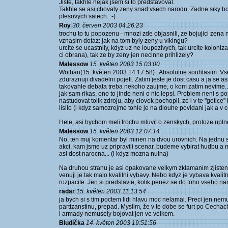
Jiste, takhle nejak jsem si to predstavoval.
Takhle se asi chovaly zeny snad vsech narodu. Zadne siky b
plesovych satech. :-)
Roy
30. červen 2003 04:26:23
trochu to tu popozenu - mnozi zde objasnili, ze bojujici zena n
vznasim dotaz: jak na tom byly zeny u vikingu?
urcite se ucastnily, kdyz uz ne loupezivych, tak urcite koloniz
ci obrana), tak ze by zeny jen necinne prihlizely?
Malessow
15. květen 2003 15:03:00
Wothan(15. květen 2003 14:17:58) : Absolutne souhlasim. 
zduraznuji divadelni pojeti. Zatim jeste je dost casu a ja se a
takovahle debata treba nekoho zaujme, o kom zatim nevime...
jak sam rikas, ono to jinde neni o nic lepsi. Problem neni s 
nastudovat tolik zdroju, aby clovek pochopil, ze i v te "gotice
lisilo (i kdyz samozrejme tohle je na dlouhe povidani jak a v c
Hele, asi bychom meli trochu mluvit o zenskych, protoze upl
Malessow
15. květen 2003 12:07:14
No, ten muj komentar byl minen na dvou urovnich. Na jednu s
akci, kam jsme uz pripravili scenar, budeme vybirat hudbu 
asi dost narocna... (i kdyz mozna nutna)
Na druhou stranu je asi opakovane velkym zklamanim zjisteni,
venuji je tak malo kvalitni vybavy. Nebo kdyz je vybava kvali
rozpacite. Jen si predstavte, kolik penez se do toho vseho nar
radar
15. květen 2003 11:13:54
ja bych si s tim poctem lidi hlavu moc nelamal. Preci jen nemus
partizanstinu, prepad. Myslim, že v te dobe se furt po Cecha
i armady nemusely bojovat jen ve velkem.
Bludička
14. květen 2003 19:51:56