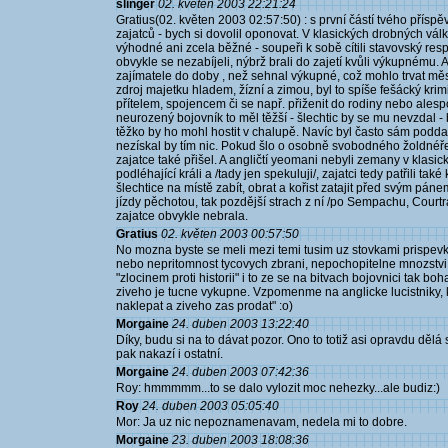
slinger
02. květen 2003 22:21:24
Gratius(02. květen 2003 02:57:50) : s první částí tvého příspě
zajatců - bych si dovolil oponovat. V klasických drobných válk
výhodné ani zcela běžné - soupeři k sobě cítili stavovský re
obvykle se nezabíjeli, nýbrž brali do zajetí kvůli výkupnému.
zajímatele do doby , než sehnal výkupné, což mohlo trvat měsí
zdroj majetku hladem, žízní a zimou, byl to spíše fešácký krim
přítelem, spojencem či se např. přiženit do rodiny nebo alesp
neurozený bojovník to měl těžší - šlechtic by se mu nevzdal - 
těžko by ho mohl hostit v chalupě. Navíc byl často sám pod
nezískal by tím nic. Pokud šlo o osobně svobodného žoldnéře,
zajatce také přišel. A angličtí yeomani nebyli zemany v klasick
podléhající králi a /tady jen spekuluji/, zajatci tedy patřili t
šlechtice na místě zabít, obrat a kořist zatajit před svým páne
jízdy pěchotou, tak pozdější strach z ní /po Sempachu, Court
zajatce obvykle nebrala.
Gratius
02. květen 2003 00:57:50
No mozna byste se meli mezi temi tusim uz stovkami prispevku z
nebo nepritomnost tycovych zbrani, nepochopitelne mnozstvi 
"zlocinem proti historii" i to ze se na bitvach bojovnici tak bo
ziveho je tucne vykupne. Vzpomenme na anglicke lucistniky, k je
naklepat a ziveho zas prodat" :o)
Morgaine
24. duben 2003 13:22:40
Díky, budu si na to dávat pozor. Ono to totiž asi opravdu dělá s
pak nakazí i ostatní.
Morgaine
24. duben 2003 07:42:36
Roy: hmmmmm...to se dalo vylozit moc nehezky...ale budiz:)
Roy
24. duben 2003 05:05:40
Mor: Ja uz nic nepoznamenavam, nedela mi to dobre.
Morgaine
23. duben 2003 18:08:36