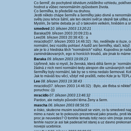
Co šermíř, do pochybné idividum zvláštního vzhledu, pokřive
hodnot a vůbec nenormálním způsobem života.
Co šermířka, to předešlé na druhou.
Jestli někdo chápe šermíře a šermířky jako divné a nenormál
světu jsou lehce šáhlí, ale ten okolní svět je stejně tak ulítlej 
Myslím, že tahle debata je už o takovém velkém, hnědém a 
smedved
10. březen 2003 13:20:21
Baraka(09. březen 2003 20:09:23) a
Lee(08. březen 2003 20:38:43) : a
mracidlo(07. březen 2003 14:46:32) : No, nedělejte si iluze, 
normální, bez rozdílu pohlaví. A tudíž ani šermířky, stačí, kd
ale je to z hlediska těch "normálních" nářez. Kupodivu je naš
zamindrákovaných, ego si honících troubů, ale jinak to máme
Baraka
09. březen 2003 19:09:23
Upřimně, kdo si myslí, že ženská, která dělá šerm je ´normál
žádná z nich není normální-tedy alespon dle uznávaných svě
šermířky byly normální, tak by se s nima nedalo šermovat. Koho
Jak to máváš tou věcí, vždyť mě praštíš, nebo Kde je tu TEPL
Lee
08. březen 2003 19:38:43
mracidlo(07. březen 2003 14:46:32) : Bylo, ale třeba si někteř
poruchou:-)))
mracidlo
07. březen 2003 13:46:32
Pardon, ale nebylo původní téma Ženy a šerm.
mascha
06. březen 2003 08:56:55
e-lisko, skutecne musim souhlasit se vsim, co tu smedved na
mimo a navic se to pokousis prezentovat jako pravdu, proti k
proc je neuvedes? O tomhle tematu totiz neco vim (moje zena s
tenhle nazor je asi tak padesat let starej a uz davno prekonan
novejsi ucebnice.