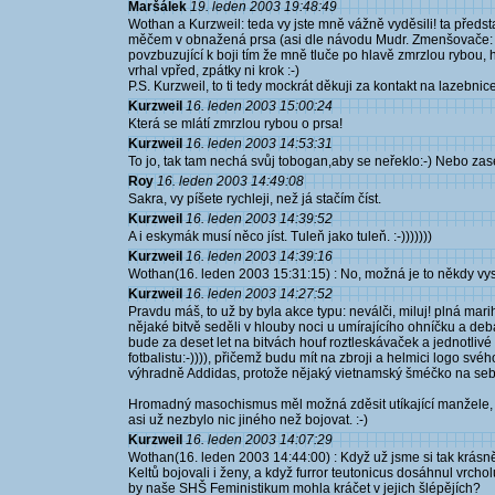
Maršálek
19. leden 2003 19:48:49
Wothan a Kurzweil: teda vy jste mně vážně vyděsili! ta předsta
měčem v obnažená prsa (asi dle návodu Mudr. Zmenšovače: "
povzbuzující k boji tím že mně tluče po hlavě zmrzlou rybou, 
vrhal vpřed, zpátky ni krok :-)
P.S. Kurzweil, to ti tedy mockrát děkuji za kontakt na lazebnice 
Kurzweil
16. leden 2003 15:00:24
Která se mlátí zmrzlou rybou o prsa!
Kurzweil
16. leden 2003 14:53:31
To jo, tak tam nechá svůj tobogan,aby se neřeklo:-) Nebo zase
Roy
16. leden 2003 14:49:08
Sakra, vy píšete rychleji, než já stačím číst.
Kurzweil
16. leden 2003 14:39:52
A i eskymák musí něco jíst. Tuleň jako tuleň. :-)))))))
Kurzweil
16. leden 2003 14:39:16
Wothan(16. leden 2003 15:31:15) : No, možná je to někdy vys
Kurzweil
16. leden 2003 14:27:52
Pravdu máš, to už by byla akce typu: neválči, miluj! plná mar
nějaké bitvě seděli v hlouby noci u umírajícího ohníčku a deb
bude za deset let na bitvách houf roztleskávaček a jednotliv
fotbalistu:-)))), přičemž budu mít na zbroji a helmici logo sv
výhradně Addidas, protože nějaký vietnamský šméčko na se
Hromadný masochismus měl možná zděsit utíkající manžele, ab
asi už nezbylo nic jiného než bojovat. :-)
Kurzweil
16. leden 2003 14:07:29
Wothan(16. leden 2003 14:44:00) : Když už jsme si tak krásně
Keltů bojovali i ženy, a když furror teutonicus dosáhnul vrcholu
by naše SHŠ Feministikum mohla kráčet v jejich šlépějích?