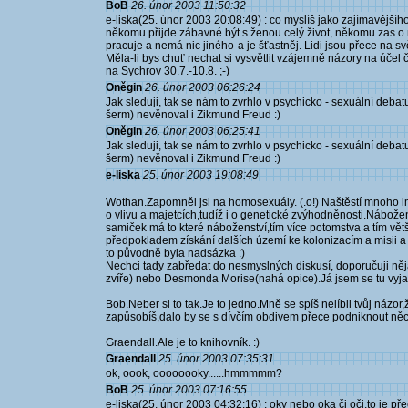
BoB
26. únor 2003 11:50:32
e-liska(25. únor 2003 20:08:49) : co myslíš jako zajímavějšíh
někomu přijde zábavné být s ženou celý život, někomu zas o ně
pracuje a nemá nic jiného-a je šťastněj. Lidi jsou přece na svě
Měla-li bys chuť nechat si vysvětlit vzájemně názory na účel č
na Sychrov 30.7.-10.8. ;-)
Oněgin
26. únor 2003 06:26:24
Jak sleduji, tak se nám to zvrhlo v psychicko - sexuální debat
šerm) nevěnoval i Zikmund Freud :)
Oněgin
26. únor 2003 06:25:41
Jak sleduji, tak se nám to zvrhlo v psychicko - sexuální debat
šerm) nevěnoval i Zikmund Freud :)
e-liska
25. únor 2003 19:08:49
Wothan.Zapomněl jsi na homosexuály. (.o!) Naštěstí mnoho i
o vlivu a majetcích,tudíž i o genetické zvýhodněnosti.Nábožen
samiček má to které náboženství,tím více potomstva a tím vě
předpokladem získání dalších území ke kolonizacím a misii a
to původně byla nadsázka :)
Nechci tady zabředat do nesmyslných diskusí, doporučuji něj
zvíře) nebo Desmonda Morise(nahá opice).Já jsem se tu vyja
Bob.Neber si to tak.Je to jedno.Mně se spíš nelíbil tvůj náz
zapůsobíš,dalo by se s dívčím obdivem přece podniknout něc
Graendall.Ale je to knihovník. :)
Graendall
25. únor 2003 07:35:31
ok, oook, oooooooky......hmmmmm?
BoB
25. únor 2003 07:16:55
e-liska(25. únor 2003 04:32:16) : oky nebo oka či oči,to je pře