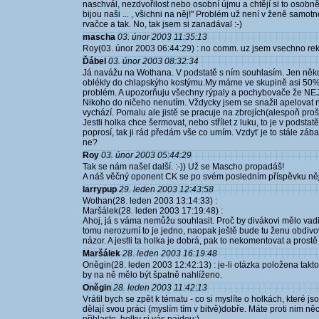
naschvál, nezdvořilost nebo osobní újmu a chtějí si to osobně
bijou naši ... , všichni na něj!" Problém už není v ženě samotn
rvačce a tak. No, tak jsem si zanadával :-)
mascha
03. únor 2003 11:35:13
Roy(03. únor 2003 06:44:29) : no comm. uz jsem vsechno rek 
Ďábel
03. únor 2003 08:32:34
Já navážu na Wothana. V podstatě s ním souhlasím. Jen někd
oblékly do chlapskýho kostýmu.My máme ve skupině asi 50% h
problém. A upozorňuju všechny rýpaly a pochybovače že 
Nikoho do ničeho nenutím. Vždycky jsem se snažil apelovat na
vychází. Pomalu ale jistě se pracuje na zbrojích(alespoň proš
Jestli holka chce šermovat, nebo střílet z luku, to je v podsta
poprosí, tak ji rád předám vše co umím. Vzdyť je to stále z
ne?
Roy
03. únor 2003 05:44:29
Tak se nám našel další. :-)) Už se Mascho propadáš!
A náš věčný oponent CK se po svém posledním příspěvku něj
larrypup
29. leden 2003 12:43:58
Wothan(28. leden 2003 13:14:33) :
Maršálek(28. leden 2003 17:19:48) :
Ahoj, já s váma nemůžu souhlasit. Proč by divákovi mělo vadi
tomu nerozumí to je jedno, naopak ještě bude tu ženu obdivova
názor. A jestli ta holka je dobrá, pak to nekomentovat a prostě
Maršálek
28. leden 2003 16:19:48
Oněgin(28. leden 2003 12:42:13) : je-li otázka položena tak
by na ně mělo být špatně nahlíženo.
Oněgin
28. leden 2003 11:42:13
Vrátil bych se zpět k tématu - co si myslíte o holkách, které j
dělají svou práci (myslím tím v bitvě)dobře. Máte proti nim ně