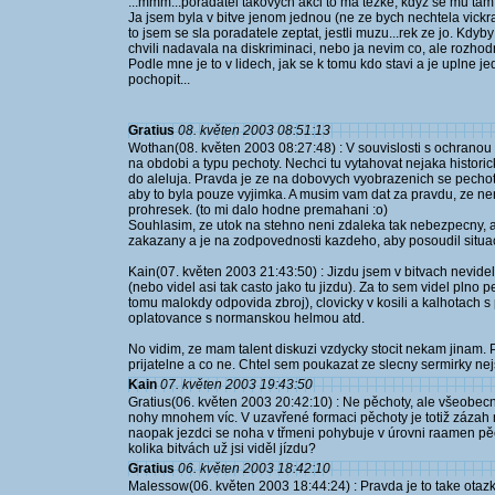
...mmm...poradatel takovych akci to ma tezke, kdyz se mu tam 
Ja jsem byla v bitve jenom jednou (ne ze bych nechtela vick
to jsem se sla poradatele zeptat, jestli muzu...rek ze jo. Kdyb
chvili nadavala na diskriminaci, nebo ja nevim co, ale rozhod
Podle mne je to v lidech, jak se k tomu kdo stavi a je uplne j
pochopit...
Gratius
08. květen 2003 08:51:13
Wothan(08. květen 2003 08:27:48) : V souvislosti s ochranou 
na obdobi a typu pechoty. Nechci tu vytahovat nejaka histor
do aleluja. Pravda je ze na dobovych vyobrazenich se pechot
aby to byla pouze vyjimka. A musim vam dat za pravdu, ze ne
prohresek. (to mi dalo hodne premahani :o)
Souhlasim, ze utok na stehno neni zdaleka tak nebezpecny, a
zakazany a je na zodpovednosti kazdeho, aby posoudil situaci,
Kain(07. květen 2003 21:43:50) : Jizdu jsem v bitvach nevide
(nebo videl asi tak casto jako tu jizdu). Za to sem videl plno
tomu malokdy odpovida zbroj), clovicky v kosili a kalhotach 
oplatovance s normanskou helmou atd.
No vidim, ze mam talent diskuzi vzdycky stocit nekam jinam. 
prijatelne a co ne. Chtel sem poukazat ze slecny sermirky nejso
Kain
07. květen 2003 19:43:50
Gratius(06. květen 2003 20:42:10) : Ne pěchoty, ale všeobecně
nohy mnohem víc. V uzavřené formaci pěchoty je totiž zázah
naopak jezdci se noha v třmeni pohybuje v úrovni raamen pěc
kolika bitvách už jsi viděl jízdu?
Gratius
06. květen 2003 18:42:10
Malessow(06. květen 2003 18:44:24) : Pravda je to take otaz