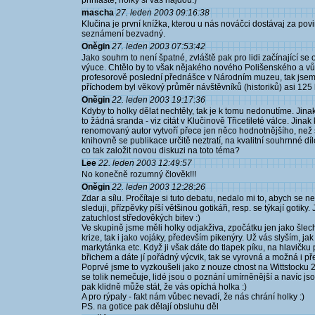
přihlaste, holky si vás najdou:)
mascha
27. leden 2003 09:16:38
Klučina je první knížka, kterou u nás nováčci dostávaj za po
seznámení bezvadný.
Oněgin
27. leden 2003 07:53:42
Jako souhrn to není špatné, zvláště pak pro lidi začínající se o
výuce. Chtělo by to však nějakého nového Polišenského a vů
profesorově poslední přednášce v Národním muzeu, tak jsem
příchodem byl věkový průměr návštěvníků (historiků) asi 125 l
Oněgin
22. leden 2003 19:17:36
Kdyby to holky dělat nechtěly, tak je k tomu nedonutíme. Ji
to žádná sranda - viz citát v Klučinově Třicetileté válce. Jinak
renomovaný autor vytvoří přece jen něco hodnotnějšího, než 
knihovně se publikace určitě neztratí, na kvalitní souhrnné dí
co tak založit novou diskuzi na toto téma?
Lee
22. leden 2003 12:49:57
No konečně rozumný člověk!!!
Oněgin
22. leden 2003 12:28:26
Zdar a sílu. Pročítaje si tuto debatu, nedalo mi to, abych se n
sleduji, přízpěvky píší většinou gotikáři, resp. se týkají goti
zatuchlost středověkých bitev :)
Ve skupině jsme měli holky odjakživa, zpočátku jen jako šlec
krize, tak i jako vojáky, především pikenýry. Už vás slyším, ja
markytánka etc. Když ji však dáte do tlapek píku, na hlavičk
břichem a dáte jí pořádný výcvik, tak se vyrovná a možná i 
Poprvé jsme to vyzkoušeli jako z nouze ctnost na Wittstocku 
se tolik nemečuje, lidé jsou o poznání umírněnější a navíc jso
pak klidně může stát, že vás opíchá holka :)
A pro rýpaly - fakt nám vůbec nevadí, že nás chrání holky :)
PS. na gotice pak dělají obsluhu děl