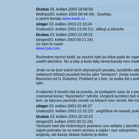
Gratius
05. květen 2003 18:08:58
Wothan(05. květen 2003 08:48:49) : Souhlas.
a zpet k tematu
www.sweb.cz...
slinger
03. květen 2003 21:16:24
Gratius(03. květen 2003 23:06:51) : děkuji a zdravím.
Gratius
03. květen 2003 21:06:51
slinger(03. květen 2003 00:21:24) :
Uz sem to nasel
www.hyw.com...
Rozhodne nechci tvrdit, ze vsichni rytiri po bitve padli do zaj
usetril slechtice. No a luky a kuse taky nenechavaly moc mate
Jinak co se tyce vsech tech obycejnych pesaku, lucistniku at
nekterych bitvach pusobili trochu jako "kompars". (moje osobn
Bouvines od G. Dubyho). Problem je v tom, ze pulka lidi v po
rytiri.
A nakonec ti musim dat za pravdu, ze postupem casu se z pec
znamenal konec "klasickeho" rytirstvi. (Anglicti lucistnici byl
tom, ze takovou pechotu clovek na bitvach moc nevidi. Ale mo
slinger
03. květen 2003 20:46:37
Gratius(03. květen 2003 22:33:15) : angličtina mi nevadí, pok
Gratius
03. květen 2003 20:33:15
slinger(03. květen 2003 00:21:24) :
Yeomani meli dle historickych pramenu sve velitele z slechtic
zajem pohrabu se ve svem archivu a najdu i vysi vykupneho, 
anglicky, ale kazdy stripek historie je dobry.