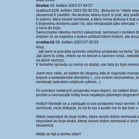
sebe zlobit.
Gratius
06. květen 2003 07:44:57
scathach2(06. květen 2003 09:30:55) : Bohuzel to "nikdo nepos
zkusenost ti zavidim. Na druhou stranu bych si pral, aby plati
to jedno), ktery neumi sermovat, a ktery nema dobovy k boji 
k bojovemu kostymu patri i to, aby nevypadali jako devcata 
a hura do boje.
Samozrejme nikomu nechci zakazovat, sermovat v cemkoli (treb
zrejme! ze se nejedna o pokus priblizit lidem historii, ale pouz
scathach2
06. květen 2003 07:30:55
Ahoj...
...tak jsem si precetla opravdu vsechny prispevky na tema "Zen
Jak jsem to cetla, chtelo se mi brecet a zaroven smat...nekolik 
za jejich nazory)...
K tomuhle opravdu uz nelze co dodat, vse tady jiz bylo receno
Jsem moc rada, ze patrim do skupiny, kde je naprosta rovnop
bojove a kaskaderske discipliny (...coz ovsem neznamena, ze
nemavaji sateckem udatnym rytirum...)
Po precteni nekterych prispevku mam dojem, ze nekteri kluci 
prosim a neosuzujte holky kvuli nejakejm pitomejm dogmam!
Holky!! Nedejte se a vybojujte si sve postaveni mezi sermiri. 
sermovat, musi dokazat, ze na to ma a podle me to tak bylo v m
Nikdo nepostavi do boje holku, ktera neumi dobre sermovat a 
nepostavi do boje kluka, kterej neumi dobre sermovat a chce
zkusenost.
Mejte se fajt a sermu zdar!!