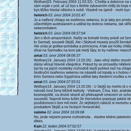
Wothan(03. February 2004 11:03:32) : Chetita a dokonce na v
sám voják v poli, ať už bys s tímhle vybavením chtěj do boje n
bys těžko hledal někoho k sobě. Vlastně ne úplně - mohl bys na 
heinrich
03. únor 2004 10:01:47
Jo a natřený chlapy se svařenou sekerou, to je taky jen produ
ušlechtilým australanem a udělal by dobrou reklamu, tak věří
sekeromlatem.
heinrich
03. únor 2004 09:57:04
Jen o těch amazonkách. Našly se bohaté hroby právě od černé
to Sarmati, sousedi Skýtů. Ale i Skýtové musely použít ženské
Ale unás je gotika=pohádka a princezna. A tak asi holky chtějí
díval na Sarmatku na koni jak metý šípy, to by našinec nepoc
amat
03. únor 2004 08:06:37
Wothan(19. January 2004 13:20:26) : Jako vilný stařec musím 
dámy věnují hlavně všegotice. Pokud by se prosadily některé 
byl by na jejich nositelky rozhodně lepší pohled než na chla
šestiruční svařenou sekerou na násadě od lopaty a s hubou
toho Sumera nebo Egypťana udělal taky /bederní rouška a m
amat
03. únor 2004 07:55:51
Wothan(19. January 2004 13:20:26) : U Skýtů by mohlo jít o 
národů nosí ženy běžně kalhoty - Vietnam, Čína, Irán, arabské
kosmopolité, na druhé straně až překvapivě omezení ve scho
sousedů. Naproti tomu tuším že Herodotos popisuje jakési ský
povědomost o tom mít mohl. Ze skýtských nálezů si nemohu vy
produktem Skýtů a ne řeckých řemeslníků.
salome
02. únor 2004 16:09:08
No, jeste nejsem pevne rozhodnuta... vlastne klidne jakekoliv o
dikes.
Kain
22. leden 2004 07:02:57