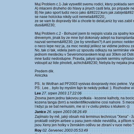
Muj Problem c.1-Jak vysvetlit svemu rodici, ktery poklada se
A) mlaceni druheho do hlavy a jinych casti tela, po pripade ne
B) Ne jako sport tudiz neco jako &#8222;kurs jak zabijet&#82
se nase holcicka nikdy ucit nemela&#8220;,
ze se vam to dopravdy libi a chcete to delat,aniz by vas zabil
dusi&#8230;
Muj Problem c.2 - Bohuzel jsem to nejspis vzala za spatny ko
drevenym, jinak by ze mne byl dokonaly adept na transplanta
nazvat sermem&#8230; (ze by smrdlani?) A ani pomoc nekte
o neco lepe nez ja, za moc nestoji jelikoz se vidime jednou 
No, tak ci tak, videla jsem uz spoustu odkazu na sermirske vik
jednom mestecku v Severomoravskem kraji asi 30km od Ostrav
mne tudiz nedostupne. Pravda, jakysi spolek sermiru vyhlas
vstoupit az lide plnoleti, achich&#8230; Nebyla by nejaka ji
Predem dik.
Aniczka
PS:. to Wothan ad PF2003 vysivas doopravdy moc pekne. Vypad
PS:. Lee... bylo by myslim fajn te nekdy potkat :). Rozhodne 
Lee
27. srpen 2003 17:22:06
Zrovna jsem jednu takovou potkala - kozene kalhoty, na bocic
kozena tanga (brrr) a neidentifikovatelne cosi nahore. S mecem
I kdyz ja se bat nemusim, me si i v civilu pletou s klukem:-))
Janice
26. srpen 2003 08:26:49
Zajímalo by mě, jaký obsah má terminus technicus "Xena" - ž
proklatě ostrým airbee u pasu jsem nikde neviděla, a přitom se j
jsou Xeny jen holky v ženském oděvu se zbraní v ruce nebo "
Roy
02. červenec 2003 05:53:49