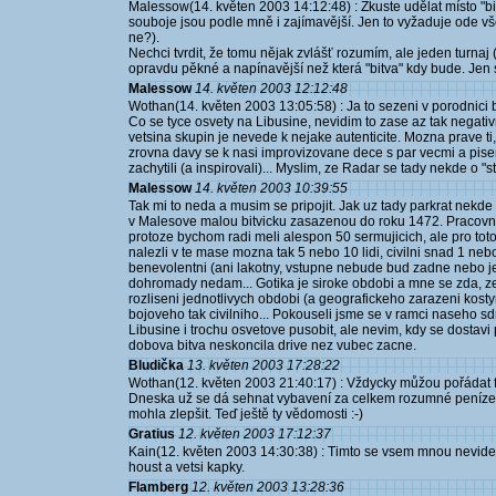
Malessow(14. květen 2003 14:12:48) : Zkuste udělat místo "bitvy
souboje jsou podle mně i zajímavější. Jen to vyžaduje ode vš
ne?).
Nechci tvrdit, že tomu nějak zvlášť rozumím, ale jeden turnaj (
opravdu pěkné a napínavější než která "bitva" kdy bude. Jen 
Malessow
14. květen 2003 12:12:48
Wothan(14. květen 2003 13:05:58) : Ja to sezeni v porodnici b
Co se tyce osvety na Libusine, nevidim to zase az tak negati
vetsina skupin je nevede k nejake autenticite. Mozna prave ti
zrovna davy se k nasi improvizovane dece s par vecmi a pis
zachytili (a inspirovali)... Myslim, ze Radar se tady nekde o "
Malessow
14. květen 2003 10:39:55
Tak mi to neda a musim se pripojit. Jak uz tady parkrat nekde u
v Malesove malou bitvicku zasazenou do roku 1472. Pracovne 
protoze bychom radi meli alespon 50 sermujicich, ale pro tot
nalezli v te mase mozna tak 5 nebo 10 lidi, civilni snad 1 neb
benevolentni (ani lakotny, vstupne nebude bud zadne nebo je
dohromady nedam... Gotika je siroke obdobi a mne se zda, ze 
rozliseni jednotlivych obdobi (a geografickeho zarazeni kosty
bojoveho tak civilniho... Pokouseli jsme se v ramci naseho
Libusine i trochu osvetove pusobit, ale nevim, kdy se dostav
dobova bitva neskoncila drive nez vubec zacne.
Bludička
13. květen 2003 17:28:22
Wothan(12. květen 2003 21:40:17) : Vždycky můžou pořádat fa
Dneska už se dá sehnat vybavení za celkem rozumné peníze (
mohla zlepšit. Teď ještě ty vědomosti :-)
Gratius
12. květen 2003 17:12:37
Kain(12. květen 2003 14:30:38) : Timto se vsem mnou nevid
houst a vetsi kapky.
Flamberg
12. květen 2003 13:28:36