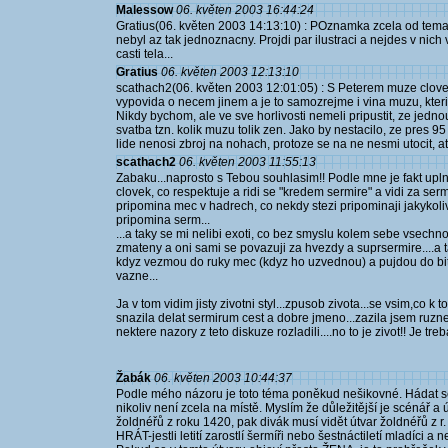
Malessow
06. květen 2003 16:44:24
Gratius(06. květen 2003 14:13:10) : POznamka zcela od temat
nebyl az tak jednoznacny. Projdi par ilustraci a nejdes v nic
casti tela...
Gratius
06. květen 2003 12:13:10
scathach2(06. květen 2003 12:01:05) : S Peterem muze clovek
vypovida o necem jinem a je to samozrejme i vina muzu, kteri 
Nikdy bychom, ale ve sve horlivosti nemeli pripustit, ze je
svatba tzn. kolik muzu tolik zen. Jako by nestacilo, ze pres 9
lide nenosi zbroj na nohach, protoze se na ne nesmi utocit, at
scathach2
06. květen 2003 11:55:13
Zabaku...naprosto s Tebou souhlasim!! Podle mne je fakt uplne 
clovek, co respektuje a ridi se "kredem sermire" a vidi za se
pripomina mec v hadrech, co nekdy stezi pripominaji jakykoli
pripomina serm...
...a taky se mi nelibi exoti, co bez smyslu kolem sebe vsechno
zmateny a oni sami se povazuji za hvezdy a suprsermire....a ta
kdyz vezmou do ruky mec (kdyz ho uzvednou) a pujdou do bitvy
vazne...
Ja v tom vidim jisty zivotni styl...zpusob zivota...se vsim,co k 
snazila delat sermirum cest a dobre jmeno...zazila jsem ruzne 
nektere nazory z teto diskuze rozladili....no to je zivot!! Je treb
Žabák
06. květen 2003 10:44:37
Podle mého názoru je toto téma poněkud nešikovné. Hádat se o
nikoliv není zcela na místě. Myslím že důležitější je scénář a 
žoldnéřů z roku 1420, pak divák musí vidět útvar žoldnéřů z r.
HRÁT-jestli letití zarostlí šermíři nebo šestnáctiletí mladíci 