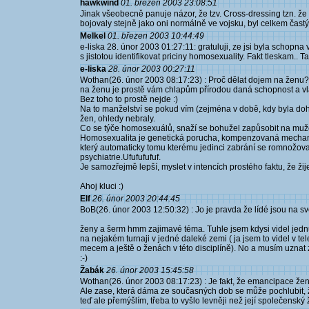
hawkwind
01. březen 2003 23:08:51
Jinak všeobecně panuje názor, že tzv. Cross-dressing tzn. že
bojovaly stejně jako oni normálně ve vojsku, byl celkem častý
Melkel
01. březen 2003 10:44:49
e-liska 28. únor 2003 01:27:11: gratuluji, ze jsi byla schopna
s jistotou identifikovat priciny homosexuality. Fakt tleskam.. Tak 
e-liska
28. únor 2003 00:27:11
Wothan(26. únor 2003 08:17:23) : Proč dělat dojem na ženu?
na ženu je prostě vám chlapům přírodou daná schopnost a vlast
Bez toho to prostě nejde :)
Na to manželství se pokud vím (zejména v době, kdy byla doh
žen, ohledy nebraly.
Co se týče homosexuálů, snaží se bohužel zapůsobit na muže,
Homosexualita je genetická porucha, kompenzovaná mechani
který automaticky tomu kterému jedinci zabrání se romnožovat
psychiatrie.Ufufufufuf.
Je samozřejmě lepší, myslet v intencích prostého faktu, že žij
Ahoj kluci :)
Elf
26. únor 2003 20:44:45
BoB(26. únor 2003 12:50:32) : Jo je pravda že lídé jsou na světě
ženy a šerm hmm zajimavé téma. Tuhle jsem kdysi videl jedn
na nejakém turnaji v jedné daleké zemi ( ja jsem to videl v tele
mecem a ještě o ženách v této disciplíně). No a musím uznat z
:-)
Žabák
26. únor 2003 15:45:58
Wothan(26. únor 2003 08:17:23) : Je fakt, že emancipace žen
Ale zase, která dáma ze současných dob se může pochlubit, že
teď ale přemýšlím, třeba to vyšlo levněji než její společenský 