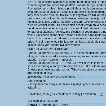
S2: No, me spis prekvapilo ze tu nikdo nema muj nick...prec
znacne legendami opredene posteve, konkretne z jeji podob
Roy: nejak jsem tuhle mistnost prehlidla a hodila svúj nazor 
byla adresovana castecne tobe, tak budes li chtit neco pozna
tady zase vivine diskuse..BARAKA: je zajimiva, ze tvuj obra
predstave o ni...a lituju te, jestli takove potkavas casto. ja zat
hmm, a co se tyce zen sermujicich v historii...vy si myslite, z
zijes ve vesnici, kterou za poslednich deset let vyplenilo pet 
nejakou tu obranu. A zensky se ucily branit...ted nemluvim o
je naprosta pitomost. Ale kdyz ma slechticna sedm bratru a nen
veku ( kdy zacne schanet xci dostane zenicha) naotravuje svyc
baucit to co umi oni.. a nakonec, spusta devcat mela strsi br
priucit? ja vim, ze to ted sźni jako romanticky blabol, ale s
ukazat jednu vec: tenkrat byl taky zmatek.
radar
23. duben 2003 10:11:42
Baraka(28. březen 2003 20:20:07) : nO, onu "zzenstilost kritiz
ritire, zarostle vousissky a neupravene. a pak ze nausnice v 
pravda, ja bych ji tam mit nemusel.
Bomba(08. duben 2003 21:01:59) : Ja myslim, ze to je trochu 
soucasne baraky a domy z prelomu 19. a 20. stol. Pitome okno
Dneska plechovej parapet a slus. Tehdy si proste se vsim vyhr
drobet mimo diskuzi
scathach2
23. duben 2003 09:30:05
Ahoj vespolek!
Nazory na tema, zeny a serm, me zajimaji...prectu si vsech 4
vyjadrim...
Udivilo me, ze muj nick "scathach" je tady jiz obsazen... :-)))
Tak zatim a sermu zdar!!
Bomba
08. duben 2003 19:01:59