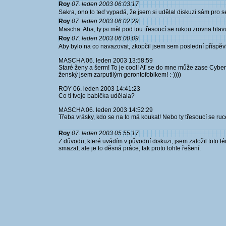
Roy
07. leden 2003 06:03:17
Sakra, ono to teď vypadá, že jsem si udělal diskuzi sám pro s
Roy
07. leden 2003 06:02:29
Mascha: Aha, ty jsi měl pod tou třesoucí se rukou zrovna hlav
Roy
07. leden 2003 06:00:09
Aby bylo na co navazovat, zkopčil jsem sem poslední příspěv
MASCHA 06. leden 2003 13:58:59
Staré ženy a šerm! To je cool! Ať se do mne může zase Cyber
ženský jsem zarputilým gerontofobikem! :-))))
ROY 06. leden 2003 14:41:23
Co ti tvoje babička udělala?
MASCHA 06. leden 2003 14:52:29
Třeba vrásky, kdo se na to má koukat! Nebo ty třesoucí se ruc
Roy
07. leden 2003 05:55:17
Z důvodů, které uvádím v původní diskuzi, jsem založil toto 
smazat, ale je to děsná práce, tak proto tohle řešení.