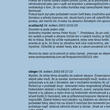
Pokud se v tomto útvaru objeví přesto ŽENA, je to prohřešek 
věrohodnosti jako zjev v pytli od brambor s jedenapůlručním
nediskutuji o tom, že na volbu koníčka mají samozřejmě stej
šermovat.
Pokud bych byl jako pořadatel nucen čelit tlaku značného poč
ženskou a přesto bojovou roli, zkusil bych ji pro ně vytvořit 
postup, ale menší zlo. A nebo na absenci ženských rolí upozo
scathach2
06. květen 2003 10:01:05
Dovolim si jeste jeden citat:
slobodny maister sermu Peter Koza: "...Predstava, že po cel
len sedeli a priadli a zbrane rinčali len v rukách mužov, je ti
kto to hlása. Bolo by určite nadsadené, keby sme teraz tvrdil
pravda je aj to, že ženy so zbraňou boli síce vzácnosťou, ale
myslíme. Dôležité je vedieť kedy, kde a v akom prostredí ich hľ
Mozna by stalo za to precist si celej clanek...jmenuje se stej
www.sermiarskelisty.szm.sk/Texty/archiv/200101.htm
slinger
06. květen 2003 09:37:10
Myslím, že tohle téma dospělo do patové situace. Emancipov
stejně jako muži, /to je pavda/, konservaivnější muži, budou 
nebojovaly a to jak v ženském, tak v mužském kostýmu /to už
Řešení je v podstatě dvojí - tolerantní nebo dogmatický příst
historickém období v mužských oděvech, event. varianta tolerov
hlavně o tu zábavu a nebo trvat na historické věrohodnosti a 
účastí Keltů či Germánů, kde je přítomnost bojovnic literárně
nepouštět. Žádné řešení není ideální, na žádném se všichni n
pořadatel bitvy, který má na účast či neúčast žen konkretní p
požaduje např. dobová věrnost zbraní a zbroje. Jinak se v t