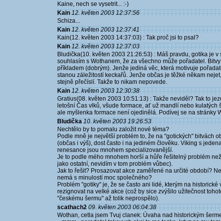
Kaine, nech se vysetrit... :-)
Kain
12. květen 2003 12:37:56
Schiza...
Kain
12. květen 2003 12:37:41
Kain(12. květen 2003 14:37:03) : Tak proč jsi to psal?
Kain
12. květen 2003 12:37:03
Bludička(10. květen 2003 21:26:53) : Máš pravdu, gotika j
souhlasím s Wothanem, že za všechno může pořadatel. Bitv
příkladem (dobrým). Jenže jediná věc, která motivuje pořadate
stanou záležitostí keckařů. Jenže občas je těžké někam nejet,
stejně přečíslí. Takže to nikam nepovede.
Kain
12. květen 2003 12:30:38
Gratius(08. květen 2003 10:51:13) : Takže neviděl? Tak to je
letošní Čas vlků, všude formace, ať už mandlí nebo kulatých št
ale myšlenka formace není ojedinělá. Podívej se na stránky
Bludička
10. květen 2003 19:26:53
Nechtělo by to pomalu založit nové téma?
Podle mně je největší problém to, že na "gotických" bitvách o
(občas i výš), dost často i na jediném člověku. Viking s jeden
renesance jsou mnohem specializovanější.
Je to podle mého mnohem horší a hůře řešitelný problém než ž
jako ostatní, nevidím v tom problém vůbec).
Jak to řešit? Prosazovat akce zaměřené na určité období? Nebo 
nemá s minulostí moc společného?
Problém "gotiky" je, že se často ani lidé, kterým na historick
rezignovat na velké akce (což by sice zvýšilo užitečnost toho
"českému šermu" až tolik neprospělo).
scathach2
09. květen 2003 06:04:38
Wothan, cetla jsem Tvuj clanek: Úvaha nad historickým šerm