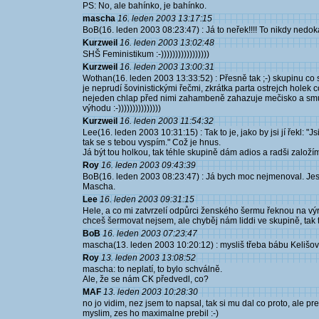
PS: No, ale bahínko, je bahínko.
mascha
16. leden 2003 13:17:15
BoB(16. leden 2003 08:23:47) : Já to neřek!!!! To nikdy nedokáže
Kurzweil
16. leden 2003 13:02:48
SHŠ Feministikum :-)))))))))))))))))
Kurzweil
16. leden 2003 13:00:31
Wothan(16. leden 2003 13:33:52) : Přesně tak ;-) skupinu co 
je neprudí šovinistickými řečmi, zkrátka parta ostrejch holek 
nejeden chlap před nimi zahambeně zahazuje mečisko a smut
výhodu :-)))))))))))))))
Kurzweil
16. leden 2003 11:54:32
Lee(16. leden 2003 10:31:15) : Tak to je, jako by jsi jí řekl:
tak se s tebou vyspím." Což je hnus.
Já být tou holkou, tak téhle skupině dám adios a radši zalo
Roy
16. leden 2003 09:43:39
BoB(16. leden 2003 08:23:47) : Já bych moc nejmenoval. Jestl
Mascha.
Lee
16. leden 2003 09:31:15
Hele, a co mi zatvrzelí odpůrci ženského šermu řeknou na výr
chceš šermovat nejsem, ale chyběj nám liddi ve skupině, tak t
BoB
16. leden 2003 07:23:47
mascha(13. leden 2003 10:20:12) : mysliš třeba bábu Kelišo
Roy
13. leden 2003 13:08:52
mascha: to neplatí, to bylo schválně.
Ale, že se nám CK předvedl, co?
MAF
13. leden 2003 10:28:30
no jo vidim, nez jsem to napsal, tak si mu dal co proto, ale pr
myslim, zes ho maximalne prebil :-)