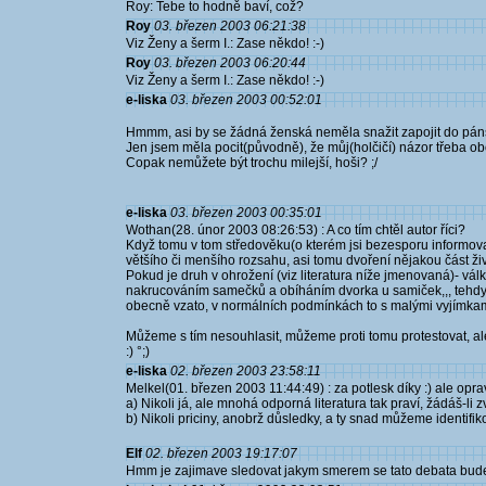
Roy: Tebe to hodně baví, což?
Roy
03. březen 2003 06:21:38
Viz Ženy a šerm I.: Zase někdo! :-)
Roy
03. březen 2003 06:20:44
Viz Ženy a šerm I.: Zase někdo! :-)
e-liska
03. březen 2003 00:52:01
Hmmm, asi by se žádná ženská neměla snažit zapojit do pán
Jen jsem měla pocit(původně), že můj(holčičí) názor třeba obo
Copak nemůžete být trochu milejší, hoši? ;/
e-liska
03. březen 2003 00:35:01
Wothan(28. únor 2003 08:26:53) : A co tím chtěl autor říci?
Když tomu v tom středověku(o kterém jsi bezesporu informovan
většího či menšího rozsahu, asi tomu dvoření nějakou část živ
Pokud je druh v ohrožení (viz literatura níže jmenovaná)- vá
nakrucováním samečků a obíháním dvorka u samiček,,, tehdy 
obecně vzato, v normálních podmínkách to s malými vyjímkam
Můžeme s tím nesouhlasit, můžeme proti tomu protestovat, ale
:) °;)
e-liska
02. březen 2003 23:58:11
Melkel(01. březen 2003 11:44:49) : za potlesk díky :) ale opra
a) Nikoli já, ale mnohá odporná literatura tak praví, žádáš-li
b) Nikoli priciny, anobrž důsledky, a ty snad můžeme identifik
Elf
02. březen 2003 19:17:07
Hmm je zajimave sledovat jakym smerem se tato debata bude 