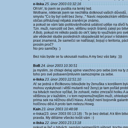
e-liska
25. únor 2003 03:32:16
Oh'oh', to jsem se pustila na tenký led.
Wothane, nikterak jsem se nechtěla dotknout vašich důvodů, 
smyslu "Co by byl svět bez ženy..." Navíc nepodezírám většin
občas přiházívají nějaká zranění,je známo,
a pokud se vám tato politováníhodná událost uděje na dívčí tv
Tzn. muži, narozdíl od žen, většinu svých šrámů zalejí po bit
A Bob, pokud mi někdo padá do okY, taky to využívám pro sv
ale vědecké studie posledních stopadesáti let praví v lidském
praxi znamená, že samečci se natřásají, bojují o teritoria, pá
prosím proč?
No pro samičky. :)
Bez nás byste se tu ukousali nudou.A my bez vás taky. :)))
BoB
24. únor 2003 10:30:51
ja myslim, ze chlapi delaj uplne vsechno pro sebe.(oni na ty 
toho pro své pobavení)mluvim samozrejme za sebe.
e-liska
23. únor 2003 22:51:10
Ať se jedná o třicítkovou bitvu(kde by ženuška s kordíkem byl
mohou vyskytovat i větší mutanti než ženy) je tam pořád prob
na bitvách nechce vyčítat, že zohavil, nebo zmrzačil holku.A ať
většinou je v každém, i v tom nejnemužnejším muži, ohleduplno
prima sek na něžnou dívčí hlavu. A když není bojovník galantn
holčinou děsí.A proto tam nelezu.Howg.
Kain
23. únor 2003 10:48:08
e-liska(23. únor 2003 00:13:18) : To je bez debat. A k těm bi
pravda. My děláme všecko kvůli vám :-)
e-liska
22. únor 2003 23:13:18
pokud je řeč o bitvách, nemám nejmenších výhrad, trochu mn