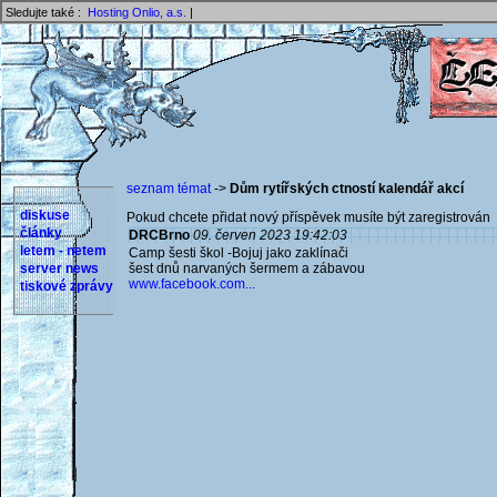
Sledujte také :
Hosting Onlio, a.s.
|
seznam témat
->
Dům rytířských ctností kalendář akcí
diskuse
Pokud chcete přidat nový příspěvek musíte být zaregistrován 
články
DRCBrno
09. červen 2023 19:42:03
letem - netem
Camp šesti škol -Bojuj jako zaklínači
server news
šest dnů narvaných šermem a zábavou
www.facebook.com...
tiskové zprávy