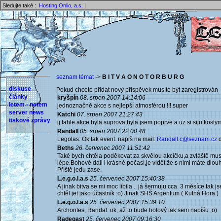
Sledujte také :
Hosting Onlio, a.s.
|
seznam témat
->
B I T V A O N O T O R B U R G
diskuse
Pokud chcete přidat nový příspěvek musíte být zaregistrován 
články
kryšpín
08. srpen 2007 14:14:06
letem - netem
jednoznačně akce s nejlepší atmosférou !!! super
server news
Katchi
07. srpen 2007 21:27:43
tiskové zprávy
jj tahle akce byla suprova,byla jsem poprve a uz si siju kostym
Randall
05. srpen 2007 22:00:48
Legolas: Ok tak event. napiš na mail:
Randall.c@seznam.cz
d
Beths
26. červenec 2007 11:51:42
Také bych chtěla poděkovat za skvělou akcičku,a zvláště musí
lépe.Bohové dali i krásné počasí,je vidět,že s nimi máte dlo
Příště jedu zase.
L.e.g.o.l.a.s
25. červenec 2007 15:40:38
A jinak bitva se mi moc líbila .. já šermuju cca. 3 měsíce tak j
chtěl jet jako účastník :o) Jinak SHŠ Argentum ( Kutná Hora )
L.e.g.o.l.a.s
25. červenec 2007 15:39:10
Archontes, Randal: ok, až to bude hotový tak sem napíšu ;o)
Radegast
25. červenec 2007 09:16:30