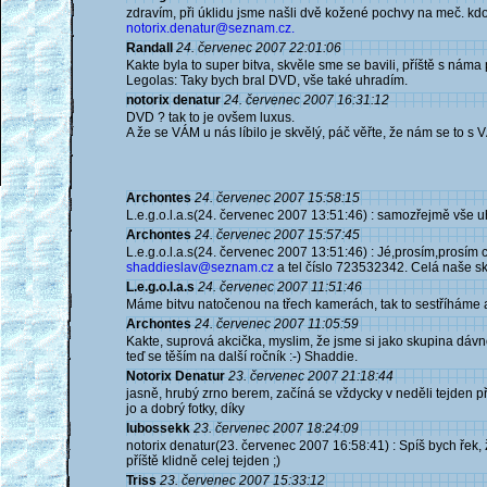
zdravím, při úklidu jsme našli dvě kožené pochvy na meč. kdo 
notorix.denatur@seznam.cz.
Randall
24. červenec 2007 22:01:06
Kakte byla to super bitva, skvěle sme se bavili, příště s nám
Legolas: Taky bych bral DVD, vše také uhradím.
notorix denatur
24. červenec 2007 16:31:12
DVD ? tak to je ovšem luxus.
A že se VÁM u nás líbilo je skvělý, páč věřte, že nám se to s V
Archontes
24. červenec 2007 15:58:15
L.e.g.o.l.a.s(24. červenec 2007 13:51:46) : samozřejmě vše 
Archontes
24. červenec 2007 15:57:45
L.e.g.o.l.a.s(24. červenec 2007 13:51:46) : Jé,prosím,prosím c
shaddieslav@seznam.cz
a tel číslo 723532342. Celá naše sk
L.e.g.o.l.a.s
24. červenec 2007 11:51:46
Máme bitvu natočenou na třech kamerách, tak to sestříháme
Archontes
24. červenec 2007 11:05:59
Kakte, suprová akcička, myslim, že jsme si jako skupina dávno t
teď se těším na další ročník :-) Shaddie.
Notorix Denatur
23. červenec 2007 21:18:44
jasně, hrubý zrno berem, začíná se vždycky v neděli tejden př
jo a dobrý fotky, díky
lubossekk
23. červenec 2007 18:24:09
notorix denatur(23. červenec 2007 16:58:41) : Spíš bych ře
příště klidně celej tejden ;)
Triss
23. červenec 2007 15:33:12