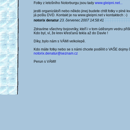
Fotky z letošního Notorburgu jsou tady
www.gleipni.net...
jestli organizátoři nebo někdo jinej budete chtít fotky v plné 
já pošlu DVD. Kontakt je na www.gleipni.net v kontaktech :-)
notorix denatur
23. červenec 2007 14:58:41
Zdravíme všechny bojovníky, kteří i v tom úděsnym vedru př
Kdo byl, ví, že krev křesťanů tekla až do Davle !
Díky, bylo nám s VÁMI velkolepě.
Kdo máte fotky nebo se s námi chcete podělit o VAŠE dojmy či
notorix.denatur@seznam.cz
Perun s VÁMI!