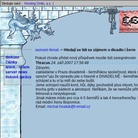
Sledujte také :
Hosting Onlio, a.s.
|
seznam témat
->
Hledají se lidi se zájmem o divadlo i šerm
diskuse
Pokud chcete přidat nový příspěvek musíte být zaregistrován 
články
Thracus
24. září 2007 17:56:48
letem - netem
Zdravím,
server news
zakládáme v Praze divadelně - šermířskou společnost, která 
upozorˇuju že opravdu jde o hlavně o DIVADELNĚ - šermířsk
tiskové zprávy
scházet a tu ví tu míň do sebe bušit.
Jsme schopní naučit kord, hůl, dýky, pochodně plus mluvit, hr
trocha grifu v pádech a akrobacii. Neříkám, že se nemůže při
trénovat a nevystupovat.
Jinak máme místo pro cca 4-5 šermířů a tak 4 herce/herečky. 
rád módní Xeny Bojovnice.
Email:
michal.hnatuk@t-email.cz