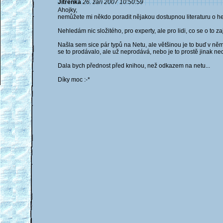
Jitřenka
26. září 2007 10:50:59
Ahojky,
nemůžete mi někdo poradit nějakou dostupnou literaturu o hera
Nehledám nic složitého, pro experty, ale pro lidi, co se o to zaj
Našla sem sice pár typů na Netu, ale většinou je to buď v n
se to prodávalo, ale už neprodává, nebo je to prostě jinak ne
Dala bych přednost před knihou, než odkazem na netu...
Díky moc :-*