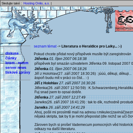
Sledujte také :
Hosting Onlio, a.s.
|
seznam témat
->
Literatura o Heraldice pro Laiky... :-)
diskuse
Pokud chcete přidat nový příspěvek musíte být zaregistrován 
články
Jitřenka
01. říjen 2007 06:18:38
letem - netem
příspěvek byl smazán użivatelem Jitřenka 09. listopad 2007 
server news
Jitřenka
01. říjen 2007 06:18:26
tiskové zprávy
Jiří z Holohlav(27. září 2007 18:30:26) : júúú, děkuji, děkuji...
äspoň budu mít v práci co číst... :-)
Jiří z Holohlav
27. září 2007 16:30:26
Jitřenka(26. září 2007 12:50:59) : K.Schwarzenberg,Heraldi
Fuj snad jsem to opsal dobře.
Jitřenka
27. září 2007 12:27:49
Jarwiks(26. září 2007 16:41:29) : tak to dík, rozhodně prostuduj
Jarwiks
26. září 2007 14:41:29
Ahoj, pošli mi prosímtě mail na adresu r.mikulec(zavináč)sez
nějaká skripta, tak by ti je mohl přeposlat (dle nichž se učí čl
Zároven bych si prošel Vademecum pomocných věd historických
odkazy na další literaturu.