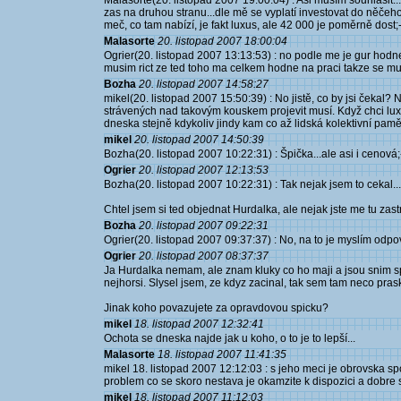
Malasorte(20. listopad 2007 19:00:04) : Asi musím souhlasit..
zas na druhou stranu...dle mě se vyplatí investovat do něčeho
meč, co tam nabízí, je fakt luxus, ale 42 000 je poměrně dost;-
Malasorte
20. listopad 2007 18:00:04
Ogrier(20. listopad 2007 13:13:53) : no podle me je gur hod
musim rict ze ted toho ma celkem hodne na praci takze se mu
Bozha
20. listopad 2007 14:58:27
mikel(20. listopad 2007 15:50:39) : No jistě, co by jsi čekal
strávených nad takovým kouskem projevit musí. Když chci luxus
dneska stejně kdykoliv jindy kam co až lidská kolektivní pamě
mikel
20. listopad 2007 14:50:39
Bozha(20. listopad 2007 10:22:31) : Špička...ale asi i cenová;
Ogrier
20. listopad 2007 12:13:53
Bozha(20. listopad 2007 10:22:31) : Tak nejak jsem to cekal...
Chtel jsem si ted objednat Hurdalka, ale nejak jste me tu zastr
Bozha
20. listopad 2007 09:22:31
Ogrier(20. listopad 2007 09:37:37) : No, na to je myslím odpo
Ogrier
20. listopad 2007 08:37:37
Ja Hurdalka nemam, ale znam kluky co ho maji a jsou snim sp
nejhorsi. Slysel jsem, ze kdyz zacinal, tak sem tam neco prask
Jinak koho povazujete za opravdovou spicku?
mikel
18. listopad 2007 12:32:41
Ochota se dneska najde jak u koho, o to je to lepší...
Malasorte
18. listopad 2007 11:41:35
mikel 18. listopad 2007 12:12:03 : s jeho meci je obrovska s
problem co se skoro nestava je okamzite k dispozici a dobre 
mikel
18. listopad 2007 11:12:03