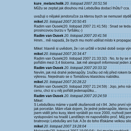
kure_melancholik
20. listopad 2007 20:51:56
Můžu se zeptat jak dlouhou má Lebduška dodací lhůtu? cca.
uvažuji o nějaké jendoručce za kterou bych se nemusel styd
mikel
20. listopad 2007 20:50:45
Radim van Ousek(20. listopad 2007 21:41:56) : Snad se teda 
prosincovou burzu v Tyršáku;-)
Radim van Ousek
20. listopad 2007 20:41:56
Hmm... mě napadá, že bych mu mohl udělat místo k propagaci n
Mikel: hlavně si uvědom, že i on určitě v brzké době svoje vý
mikel
20. listopad 2007 20:34:47
Radim van Ousek(20. listopad 2007 21:33:32) : No, to by se n
pořídím mezi 3,4 tisícema...tak mě alespoň informoval jeden 
Radim van Ousek
20. listopad 2007 20:33:32
Nevím, jak má drahé jedenapůly. 1ručku od něj před rokem bra
výkresu. Nejednalo se o Tomášovu klasickou nabídku.
mikel
20. listopad 2007 20:28:22
Radim van Ousek(20. listopad 2007 21:24:59) : Jojo, jeho ná
cenu, chci si u něj pořídit jedenapůlku...
Radim van Ousek
20. listopad 2007 20:24:59
Mikel:
S Lebduškou máme v partě zkušenosti od r.94. Jeho první výrob
jak porcelán. Mám však dojem, že jedné jedenapůle, kterou má 
jsem viděl jeho kusy, které vyráběl po roce 2000, rozhodl js
vystupování na hradě Landštejn mi napovědělo proč. Můj pr
bratrovojc Lebdušky ani ťuk. A že do toho třískáme velkou sil
mikel
20. listopad 2007 19:28:04