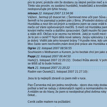
pro to první, protože vím že dostanu za stejné peníze meč a 
Tímto vás prosím, vy zastánci hurdálků, hradečáků a kronďák
nedoporučujte jim tyhle hnusy...
mlsoun
22. listopad 2007 13:34:06
Vážení , šermuji již dvacet let. ( Šermovat mne učil pan Sůva
šermíři si ho pamatují a jeden pán z Brna. )Poslední dobou u
Hurdálka a nezi tím od jiných a nedávno jsem se zase vrátil 
meče od Vámi opěvovaných mečířů. S meči od Hurdálka jsem 
kování mého meče a dalšího zpracování. Opět musím říci jse
a stále drží. Občas si je vezmu na trénink. Jaký je rozdíl me
Je to jen v ceně?? Nyní dělá nové sekery. Jsopu vykovány z 
je dobrý. Viděli jste jeho kované brány ? A podle mne, kdo 
Moc často sem nechodím,mám dost jiné práce ale Hurdálka s
Ogrier
22. listopad 2007 08:56:55
Souhlasim s Wothanem a Kunem, ja ho beztak chci jen jako zb
Pappi
22. listopad 2007 06:44:50
Hark(21. listopad 2007 22:20:22) : Dodací lhůta akorát. V poh
se těšíš až to bude hotovo.
Hark
21. listopad 2007 21:20:22
Radim van Ousek(21. listopad 2007 21:27:10) :
Jsou to ty nejlepší zbraně co jsem měl v ruce.
Pan Červenka má jen jednu nevýhodu - skoro dva roky dodací 
počkal a teď se raduju z dokonalých rapírů a normanského m
A mlátím se do hlavy, že jsem si neobjednal před dvěma rok
čekat...
Ceník zašle mailem na požádání.