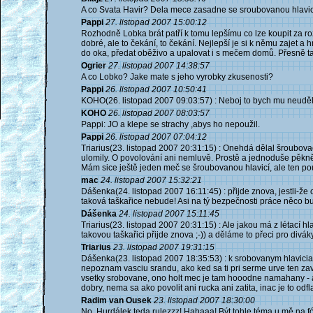
A co Svata Havir? Dela mece zasadne se sroubovanou hlavic
Pappi
27. listopad 2007 15:00:12
Rozhodně Lobka brát patří k tomu lepšímu co lze koupit za r
dobré, ale to čekání, to čekání. Nejlepší je si k němu zajet 
do oka, předat oběživo a upalovat i s mečem domů. Přesně ta
Ogrier
27. listopad 2007 14:38:57
A co Lobko? Jake mate s jeho vyrobky zkusenosti?
Pappi
26. listopad 2007 10:50:41
KOHO(26. listopad 2007 09:03:57) : Neboj to bych mu neuděl
KOHO
26. listopad 2007 08:03:57
Pappi: JO a klepe se strachy ,abys ho nepoužil.
Pappi
26. listopad 2007 07:04:12
Triarius(23. listopad 2007 20:31:15) : Onehdá dělal šroubova
ulomily. O povolování ani nemluvě. Prostě a jednoduše pěkně hl
Mám sice ještě jeden meč se šroubovanou hlavicí, ale ten pou
mac
24. listopad 2007 15:32:21
Dášenka(24. listopad 2007 16:11:45) : přijde znova, jestli-že 
taková taškařice nebude! Asi na tý bezpečnosti práce něco b
Dášenka
24. listopad 2007 15:11:45
Triarius(23. listopad 2007 20:31:15) : Ale jakou má z létací hla
takovou taškařici přijde znova ;-)) a děláme to přeci pro diváky
Triarius
23. listopad 2007 19:31:15
Dášenka(23. listopad 2007 18:35:53) : k srobovanym hlaviciam
nepoznam vasciu srandu, ako ked sa ti pri serme urve ten zavit 
vsetky srobovane, ono holt mec je tam hooodne namahany - a o
dobry, nema sa ako povolit ani rucka ani zatita, inac je to odf
Radim van Ousek
23. listopad 2007 18:30:00
No, Hurdálek teda rulezzz! Hahaaa! Být tohle téma u mě na fó