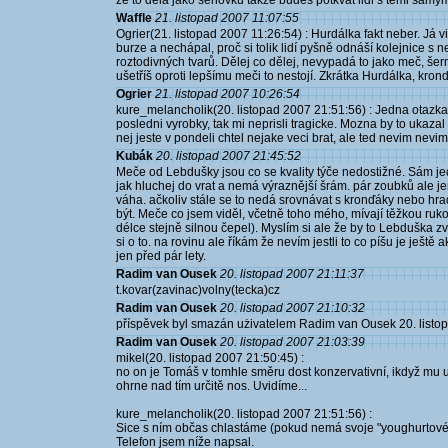
že to dělá jako sériovku takže budeš potkvat lidi s těmi samým
Waffle
21. listopad 2007 11:07:55
Ogrier(21. listopad 2007 11:26:54) : Hurdálka fakt neber. Já
burze a nechápal, proč si tolik lidí pyšně odnáší kolejnice s
roztodivných tvarů. Dělej co dělej, nevypadá to jako meč, še
ušetříš oproti lepšímu meči to nestojí. Zkrátka Hurdálka, kro
Ogrier
21. listopad 2007 10:26:54
kure_melancholik(20. listopad 2007 21:51:56) : Jedna otazka,
posledni vyrobky, tak mi neprisli tragicke. Mozna by to ukazal
nej jeste v pondeli chtel nejake veci brat, ale ted nevim nevim
Kubák
20. listopad 2007 21:45:52
Meče od Lebdušky jsou co se kvality týče nedostižné. Sám jede
jak hluchej do vrat a nemá výraznější šrám. pár zoubků ale je
váha. ačkoliv stále se to nedá srovnávat s kronďáky nebo hra
být. Meče co jsem viděl, včetně toho mého, mívají těžkou rukoj
délce stejně silnou čepel). Myslím si ale že by to Lebduška zvl
si o to. na rovinu ale říkám že nevím jestli to co píšu je ještě
jen před pár lety.
Radim van Ousek
20. listopad 2007 21:11:37
t.kovar(zavinac)volny(tecka)cz
Radim van Ousek
20. listopad 2007 21:10:32
příspěvek byl smazán użivatelem Radim van Ousek 20. listo
Radim van Ousek
20. listopad 2007 21:03:39
mikel(20. listopad 2007 21:50:45) :
no on je Tomáš v tomhle směru dost konzervativní, ikdyž mu 
ohrne nad tím určitě nos. Uvidíme...
kure_melancholik(20. listopad 2007 21:51:56) :
Sice s ním občas chlastáme (pokud nemá svoje "youghurtové o
Telefon jsem níže napsal.