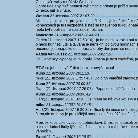
Co se týče váhy mečů viz Wothan.
Dobře udělaný meč nemusí vážit moc a přitom je pořád pevný a 
to něco, mít je v ruce.
Wothan
21. listopad 2007 21:07:29
Mikel: to je kravina - pro jakoukoli příležitost je lepší lehčí 
koneckonců je to i bezpečnější než se unavenou rukou oháně
měla být v poli stejně spíš záložní zbraň.
Malasorte
21. listopad 2007 20:44:23
Ogrier(21. listopad 2007 12:53:16) : ja ho mam uz rok a pul 
o neco hur nez lutel a ta vaha je perfektni po dvou hodinach
pucenou jedenapulku od thaura a druhy den jsem se nemohl 
Radim van Ousek
21. listopad 2007 20:27:10
Od Červenky vypadaj velmi dobře. Patina je dost zbytečná, 
BTW, co jeho ceny? Zatím jsem je nevyštrachal...
Kuno
21. listopad 2007 20:11:26
mikel(21. listopad 2007 17:57:48) : Do bitvy válečné kladivo,k
Kuno
21. listopad 2007 20:09:35
Pappi(21. listopad 2007 17:26:07) : Pappi,neznáš? No teda.....
Kuno
21. listopad 2007 20:06:42
Hark(21. listopad 2007 16:30:35) : Mám od něj dva kousky a 
mikel
21. listopad 2007 16:57:48
Hark(21. listopad 2007 16:30:35) : Sice tyhle meče svižnější 
šerm,ale do bitvy je praktičtější naopak o něco těžší meč...:-)
A pro ty, kdož také uvažují o Lebduškovi: Dnes jsem absolvov
a co se dodací lhůty týče, záleží na tom, kolik má práce...al
vánocích...
Pappi
21. listopad 2007 16:26:07