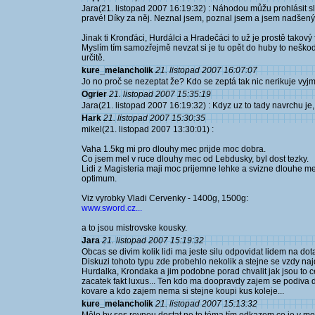
Jara(21. listopad 2007 16:19:32) : Náhodou můžu prohlásit sl
pravé! Díky za něj. Neznal jsem, poznal jsem a jsem nadšený
Jinak ti Kronďáci, Hurdálci a Hradečáci to už je prostě takový 
Myslím tím samozřejmě nevzat si je tu opět do huby to neškodí
určitě.
kure_melancholik
21. listopad 2007 16:07:07
Jo no proč se nezeptat že? Kdo se zeptá tak nic nerikuje vyj
Ogrier
21. listopad 2007 15:35:19
Jara(21. listopad 2007 16:19:32) : Kdyz uz to tady navrchu je
Hark
21. listopad 2007 15:30:35
mikel(21. listopad 2007 13:30:01) :
Vaha 1.5kg mi pro dlouhy mec prijde moc dobra.
Co jsem mel v ruce dlouhy mec od Lebdusky, byl dost tezky.
Lidi z Magisteria maji moc prijemne lehke a svizne dlouhe m
optimum.
Viz vyrobky Vladi Cervenky - 1400g, 1500g:
www.sword.cz...
a to jsou mistrovske kousky.
Jara
21. listopad 2007 15:19:32
Obcas se divim kolik lidi ma jeste silu odpovidat lidem na do
Diskuzi tohoto typu zde probehlo nekolik a stejne se vzdy na
Hurdalka, Krondaka a jim podobne porad chvalit jak jsou to 
zacatek fakt luxus... Ten kdo ma doopravdy zajem se podiva d
kovare a kdo zajem nema si stejne koupi kus koleje...
kure_melancholik
21. listopad 2007 15:13:32