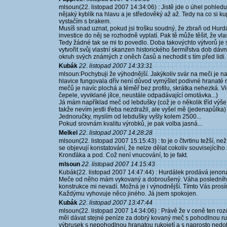
mlsoun(22. listopad 2007 14:34:06) : Jistě jde o úhel pohledu
nějaký kyblík na hlavu a je středověký až až. Tedy na co si k
vystačím s brakem.
Musíš snad uznat, pokud jsi trošku soudný, že zbraň od Hurd
investice do něj se rozhodně vyplatí. Pak tě může těšit, že v
Tedy žádné tak se mi to povedlo. Doba takovýchto výtvorů je s
vytvořit svůj vlastní skanzen historického šermířstva dob dávn
okruh svých známých z oněch časů a nechodit s tím před lidi.
Kubák
22. listopad 2007 14:33:31
mlsoun:Pochybuji že výhodnější. Jakýkoliv svár na meči je n
hlavice fungovala dřív není důvod vymýšlet podivné hranaté 
mečů je navíc plochá a téměř bez profilu, skrátka nehezká. V
čepele, vyviklané jílce, neustále odpadávající omotávka...)
Já mám například meč od lebdušky (což je o několik tříd výše).
takže nevím jestli třeba nezdražil, ale vyšel mě (jedenapůlka)
Jednoručky, myslím od lebdušky vyšly kolem 2500...
Pokud srovnám kvalitu výrobků, je pak volba jasná...
Melkel
22. listopad 2007 14:28:28
mlsoun(22. listopad 2007 15:15:43) : to je o čtvrtinu težší, n
se objevují konstatování, že nelze dělat cokoliv souvisejícího
Kronďáka a pod. Což není vnucování, to je fakt.
mlsoun
22. listopad 2007 14:15:43
Kubák(22. listopad 2007 14:47:44) : Hurdálek prodává jenoru
Meče od něho mám vykovaný a dobroušený. Váha posledního
konstrukce mi nevadí. Možná je i výnodnější. Tímto Vás prosí
Každýmu vyhovuje něco jiného. Já jsem spokojen.
Kubák
22. listopad 2007 13:47:44
mlsoun(22. listopad 2007 14:34:06) : Právě že v ceně ten rozdí
měl dávat stejné peníze za dobrý kovaný meč s pohodlnou ruk
výbrusek s nepohodlnou hranatou rukojetí a s naprosto nedo