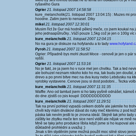
Mělo by ses rovnou dostat ne to téma tím odkazem co je v mo
ryšavého Gura
Ogrier
21. listopad 2007 14:58:58
kure_melancholik(21. listopad 2007 13:04:15) : Muzes mi pro
hoodne. Zatim jsem to nenasel. Diky
mikel
21. listopad 2007 12:30:01
Musim říct že Gur má hodně pěkný meče, co jsem koukal na je
jeho jednaapůlručky...Váží pouze 1,5kg což je jen o 100g víc 
kure_melancholik
21. listopad 2007 12:04:15
No na gura je diskuze na hofylandu a to tady
www.hofyland.cz
Pyroh
21. listopad 2007 11:58:52
Ogrier: Případně bys mohl zkusit Moce - cenově je jen o pár st
vyšší.
Ogrier
21. listopad 2007 11:53:16
No je fakt, ze ja jsem ho v ruce mel jen chvilku. Tak a ted n
ale bohuzel neznam nikoho kdo ho ma, tak budu jen doufat, z
drevo a po prvni bitve mec na dva kusy nebo Lebdusku na kt
vyrobky vystavene. Cenove jsou si dost podobni... Tezka vol
kure_melancholik
21. listopad 2007 11:31:35
Waffle: Ano od tamtud jsem si ho taky pyšně odnášel, kámoš m
do dne zjistíš co jsis koupil :DDDDDDDDDDD
kure_melancholik
21. listopad 2007 11:29:51
Tak na první pohled vypadá celkem dobře ale jakmile ho trohc
chvíli kdy mám divákovi dávat do ruky meč kterému z pod ko
páska tak nevím jestli to je zrovna ideál. Stejně tak jeho tad
záštity ke zbytku meče ten sice není vidět ale nějak ve mně n
Mně se taky jeho produkce líbila když jsme si ho kupoval al
důkladně prohlédni a uvažuj :)
Jinak s tím styděním jsme možná použil moc silné slovo jenom