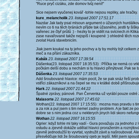
"Ruce pryč cizáku, zde domov tvůj není!"
Sice nejsem vyučenej kovář -tohle nejsou repliky, ale hračky.
kure_melancholik
23. listopad 2007 17:51:17
Nazdar Jak tady psal mlsoun argument o úžasných hurdálkový
nevím co ti na těch bránách příjde tak úžasného, jestli ty šiš
vařenec ze čtyř průtů :) - hezky to je vidět na svícnech.m Klika
zase navařované takže nejspíš i koupené :) ohledně těch ro
zvolat Hurá stavebnicím.
Jiak jsem koukal na ty jeho pochvy a ty by mohly být celkem z
meč a na přání zákazníka.
Kubák
23. listopad 2007 17:39:54
Dášenka(23. listopad 2007 18:35:53) : Příčka se nemá co vrklat
počkám delší dobu a nechám si tu hlavici přinýtovat. Pak se tam
Dášenka
23. listopad 2007 17:35:53
Add šroubované hlavice: mám pocit, že se pak snáz řeší problé
vstříci zákazníkovi a na čepel se mu v krátké době přišroubuje
Hark
22. listopad 2007 21:44:22
Špatné zprávy, pánové. Pan Červenka už vyrábí pouze ostré 
Malasorte
22. listopad 2007 17:45:02
Wothan(22. listopad 2007 17:15:55) : mozna mas pravdu s t
a za rok a pul jsem s tim nemel zadny problem. A je fakt ze 
dobre se s nim jedna coz u nekterych jinych lidi skoro nefung
Wothan
22. listopad 2007 16:15:55
Ogrier: když tohle mi taky vadí - Gura považuju za jednoho z
ostudu a zjevně dokáže udělat hlavici proražením a roznýtov
zjevně jednodužší to vyvrtat, vystružit závit a našroubovat. Al
přesvědčuje lidi že šroubovaný ojeb je lepší. Měl jsem spoust