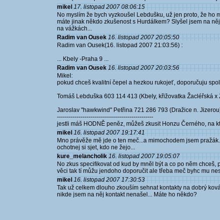
mikel
17. listopad 2007 08:06:15
No myslím že bych vyzkoušel Lebdušku, už jen proto, že ho m
máte jinak někdo zkušenost s Hurdálkem? Slyšel jsem na něj k
na vážkách...
Radim van Ousek
16. listopad 2007 20:05:50
Radim van Ousek(16. listopad 2007 21:03:56) :
... Kbely -Praha 9 ...
Radim van Ousek
16. listopad 2007 20:03:56
Mikel:
pokud chceš kvalitní čepel a hezkou rukojeť, doporučuju sp
Tomáš Lebduška 603 114 413 (Kbely, křižovatka Žacléřská x
Jaroslav "hawkwind" Petřina 721 286 793 (Dražice n. Jizerou
-------------------------------------------------
jestli máš HODNĚ peněz, můžeš zkusit Honzu Černého, na kter
mikel
16. listopad 2007 19:17:41
Mno právěže mě jde o ten meč...a mimochodem jsem pražák...a
ochotnej si sjet, kdo ne žejo...
kure_melancholik
16. listopad 2007 19:05:07
No zkus specifikovat od kud by mněl být a co po něm chceš, 
věci tak tí můžu jendoho doporučit ale třeba meč byhc mu nes
mikel
16. listopad 2007 17:30:53
Tak už celkem dlouho zkouším sehnat kontakty na dobrý ková
nikde jsem na něj kontakt nenašel... Máte ho někdo?