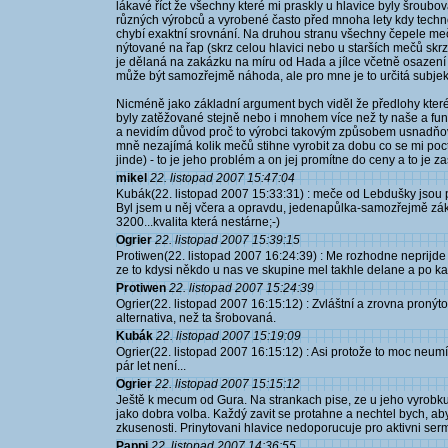
lákavé říct že všechny které mi praskly u hlavice byly šroubov
různých výrobců a vyrobené často před mnoha lety kdy techno
chybí exaktní srovnání. Na druhou stranu všechny čepele meč
nýtované na řap (skrz celou hlavici nebo u starších mečů skr
je dělaná na zakázku na míru od Hada a jílce včetně osazení
může být samozřejmě náhoda, ale pro mne je to určitá subjek
Nicméně jako základní argument bych viděl že předlohy kter
byly zatěžované stejně nebo i mnohem více než ty naše a fun
a nevidím důvod proč to výrobci takovým způsobem usnadňova
mně nezajímá kolik mečů stihne vyrobit za dobu co se mi poct
jinde) - to je jeho problém a on jej promítne do ceny a to je 
mikel
22. listopad 2007 15:47:04
Kubák(22. listopad 2007 15:33:31) : meče od Lebdušky jsou pod
Byl jsem u něj včera a opravdu, jedenapůlka-samozřejmě zákl
3200...kvalita která nestárne;-)
Ogrier
22. listopad 2007 15:39:15
Protiwen(22. listopad 2007 16:24:39) : Me rozhodne neprijde 
ze to kdysi někdo u nas ve skupine mel takhle delane a po ka
Protiwen
22. listopad 2007 15:24:39
Ogrier(22. listopad 2007 16:15:12) : Zvláštní a zrovna pronýt
alternativa, než ta šrobovaná.
Kubák
22. listopad 2007 15:19:09
Ogrier(22. listopad 2007 16:15:12) : Asi protože to moc neum
pár let není...
Ogrier
22. listopad 2007 15:15:12
Ještě k mecum od Gura. Na strankach pise, ze u jeho vyrobku
jako dobra volba. Každý zavit se protahne a nechtel bych, aby 
zkusenosti. Prinytovani hlavice nedoporucuje pro aktivni ser
Pappi
22. listopad 2007 14:36:55