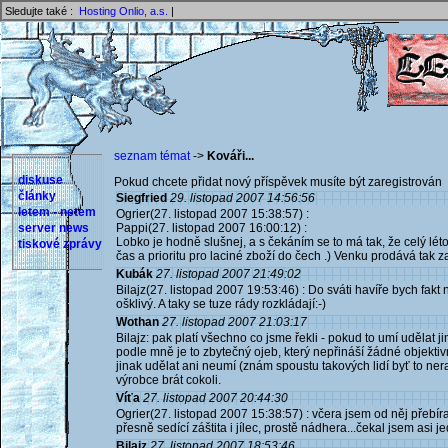
Sledujte také :
Hosting Onlio, a.s.
|
seznam témat
->
Kováři...
diskuse
Pokud chcete přidat nový příspěvek musíte být zaregistrován 
články
Siegfried
29. listopad 2007 14:56:56
letem - netem
Ogrier(27. listopad 2007 15:38:57) :
server news
Pappi(27. listopad 2007 16:00:12) :
Lobko je hodně slušnej, a s čekáním se to má tak, že celý lét
tiskové zprávy
čas a prioritu pro laciné zboží do čech .) Venku prodává tak za
Kubák
27. listopad 2007 21:49:02
Bilajz(27. listopad 2007 19:53:46) : Do sváti havíře bych fakt 
ošklivý. A taky se tuze rády rozkládají:-)
Wothan
27. listopad 2007 21:03:17
Bilajz: pak platí všechno co jsme řekli - pokud to umí udělat j
podle mně je to zbytečný ojeb, který nepřináší žádné objektiv
jinak udělat ani neumí (znám spoustu takových lidí byť to ner
výrobce brát cokoli.
Víťa
27. listopad 2007 20:44:30
Ogrier(27. listopad 2007 15:38:57) : včera jsem od něj přebíra
přesně sedící záštita i jílec, prostě nádhera...čekal jsem asi j
Bilajz
27. listopad 2007 18:53:46