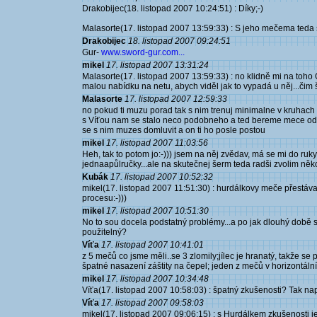
Drakobijec(18. listopad 2007 10:24:51) : Díky;-)
Malasorte(17. listopad 2007 13:59:33) : S jeho mečema teda
Drakobijec
18. listopad 2007 09:24:51
Gur-
www.sword-gur.com...
mikel
17. listopad 2007 13:31:24
Malasorte(17. listopad 2007 13:59:33) : no klidně mi na toho
malou nabídku na netu, abych viděl jak to vypadá u něj...čim šir
Malasorte
17. listopad 2007 12:59:33
no pokud ti muzu porad tak s nim trenuj minimalne v kruhach
s Víťou nam se stalo neco podobneho a ted bereme mece od G
se s nim muzes domluvit a on ti ho posle postou
mikel
17. listopad 2007 11:03:56
Heh, tak to potom jo:-))) jsem na něj zvědav, má se mi do ruky
jednaapůlručky...ale na skutečnej šerm teda radši zvolim něko
Kubák
17. listopad 2007 10:52:32
mikel(17. listopad 2007 11:51:30) : hurdálkovy meče přestáva
procesu:-)))
mikel
17. listopad 2007 10:51:30
No to sou docela podstatný problémy...a po jak dlouhý době s
použitelný?
Víťa
17. listopad 2007 10:41:01
z 5 mečů co jsme měli..se 3 zlomily;jílec je hranatý, takže s
špatné nasazení záštity na čepel; jeden z mečů v horizontální 
mikel
17. listopad 2007 10:34:48
Víťa(17. listopad 2007 10:58:03) : špatný zkušenosti? Tak nap
Víťa
17. listopad 2007 09:58:03
mikel(17. listopad 2007 09:06:15) : s Hurdálkem zkušenosti je