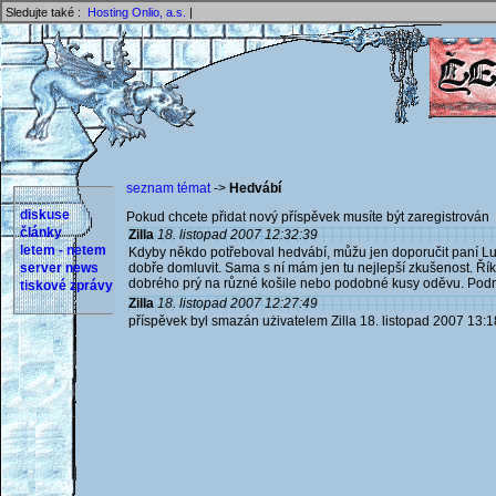
Sledujte také :
Hosting Onlio, a.s.
|
seznam témat
->
Hedvábí
diskuse
Pokud chcete přidat nový příspěvek musíte být zaregistrován 
články
Zilla
18. listopad 2007 12:32:39
letem - netem
Kdyby někdo potřeboval hedvábí, můžu jen doporučit paní Luc
server news
dobře domluvit. Sama s ní mám jen tu nejlepší zkušenost. Ří
dobrého prý na různé košile nebo podobné kusy oděvu. Podr
tiskové zprávy
Zilla
18. listopad 2007 12:27:49
příspěvek byl smazán użivatelem Zilla 18. listopad 2007 13:1