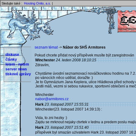
Sledujte také :
Hosting Onlio, a.s.
|
seznam témat
->
Nábor do SHŠ Armitores
diskuse
Pokud chcete přidat nový příspěvek musíte být zaregistrován 
články
Winchester
24. leden 2008 18:10:15
letem - netem
Zdravím,
server news
Chystáme úvodní seznamovací nováčkovskou hodinu na 7.2. od
tiskové zprávy
po vánocích něco udělat, doražte :)
Je to Gymnázium Jana Keplera, ulice Hládkova před schody
Jestli máš, vezmi si sebou rukavice, sportovní oblečení a meč
Winchester
nabor@armitores.cz
Hark
23. listopad 2007 15:55:31
Winchester(23. listopad 2007 14:39:13) :
Vida, to zni hezky :)
Zajdu se mrknout nejaky ctvrtek v lednu a predem poslu majl
Hark
23. listopad 2007 15:51:40
příspěvek byl smazán użivatelem Hark 23. listopad 2007 16: