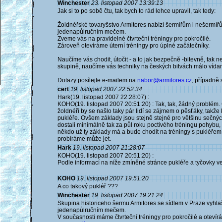
Winchester
23. listopad 2007 13:39:13
Jak si to po sobě čtu, tak bych to rád lehce upravil, tak tedy:
Žoldnéřské tovaryšstvo Armitores nabízí šermířům i nešermíř
jedenapůlručním mečem.
Zveme vás na pravidelné čtvrteční tréningy pro pokročilé.
Zároveň otevíráme úterní tréningy pro úplné začátečníky.
Naučíme vás chodit, útočit - a to jak bezpečně -bitevně, tak 
skupině, naučíme vás techniky na českých bitvách málo vída
Dotazy posílejte e-mailem na
nabor@armitores.cz
, případně 
cert
19. listopad 2007 22:52:34
Hark(19. listopad 2007 22:28:07) :
KOHO(19. listopad 2007 20:51:20) : Tak, tak, žádný problém.
žoldnéři by se našlo taky pár lidí se zájmem o pěsťáky, takž
pukléře. Ovšem základy jsou stejně stejné pro většinu sečný
dostali minimálně tak za půl roku poctivého tréningu pohybu,
někdo už ty základy má a bude chodit na tréningy s pukléřem,
probíráme může jet.
Hark
19. listopad 2007 21:28:07
KOHO(19. listopad 2007 20:51:20) :
Podle informací na níže zmíněné stránce pukléře a tyčovky v
KOHO
19. listopad 2007 19:51:20
A co takový pukléř ???
Winchester
19. listopad 2007 19:21:24
Skupina historiceho šermu Armitores se sídlem v Praze vyhl
jedenapůlručním mečem.
V současnosti máme čtvrteční tréningy pro pokročilé a otevírá