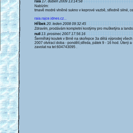
raia
17. duben 2009 13:14:58
Nabízím:
tmavě modré vlněné sukno v keprové vazbě, středně silné, ce
raia.rajce.idnes.cz...
Hříbek
20. leden 2008 09:32:45
Zdravím, prodávám kompletní kostýmy pro mušketýra a landskn
null
13. prosinec 2007 17:56:16
Šermířský koutek v Brně na skořepce 3a dělá výprodej všech zb
2007 otvírací doba - pondělí,středa, pátek 9 - 16 hod. Úterý a
zavolat na tel:604743095 .