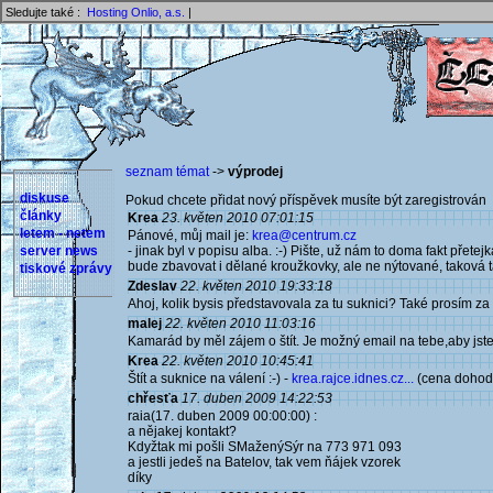
Sledujte také :
Hosting Onlio, a.s.
|
seznam témat
->
výprodej
diskuse
Pokud chcete přidat nový příspěvek musíte být zaregistrován 
články
Krea
23. květen 2010 07:01:15
letem - netem
Pánové, můj mail je:
krea@centrum.cz
server news
- jinak byl v popisu alba. :-) Pište, už nám to doma fakt přet
bude zbavovat i dělané kroužkovky, ale ne nýtované, taková ta
tiskové zprávy
Zdeslav
22. květen 2010 19:33:18
Ahoj, kolik bysis představovala za tu suknici? Také prosím za 
malej
22. květen 2010 11:03:16
Kamarád by měl zájem o štít. Je možný email na tebe,aby jste
Krea
22. květen 2010 10:45:41
Štít a suknice na válení :-) -
krea.rajce.idnes.cz...
(cena dohod
chřesťa
17. duben 2009 14:22:53
raia(17. duben 2009 00:00:00) :
a nějakej kontakt?
Kdyžtak mi pošli SMaženýSýr na 773 971 093
a jestli jedeš na Batelov, tak vem ňájek vzorek
díky