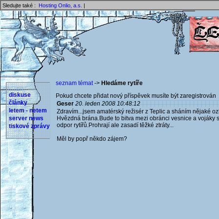
Sledujte také :
Hosting Onlio, a.s.
|
seznam témat
->
Hledáme rytíře
diskuse
Pokud chcete přidat nový příspěvek musíte být zaregistrován 
články
Geser
20. leden 2008 10:48:12
letem - netem
Zdravím...jsem amatérský režisér z Teplic a sháním nějaké oz
server news
Hvězdná brána.Bude to bitva mezi obránci vesnice a vojáky sl
odpor rytířů.Prohrají ale zasadí těžké ztráty...
tiskové zprávy
Měl by popř někdo zájem?