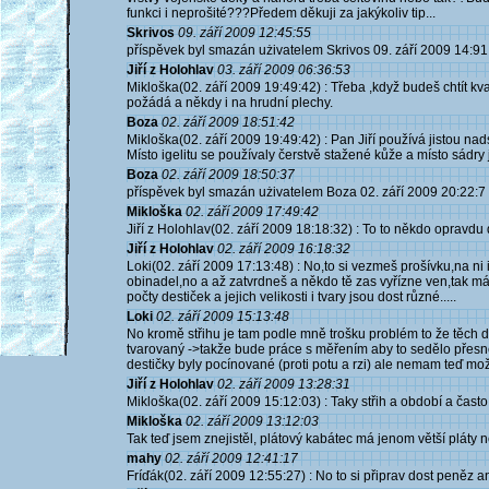
funkci i neprošité???Předem děkuji za jakýkoliv tip...
Skrivos
09. září 2009 12:45:55
příspěvek byl smazán użivatelem Skrivos 09. září 2009 14:91
Jiří z Holohlav
03. září 2009 06:36:53
Mikloška(02. září 2009 19:49:42) : Třeba ,když budeš chtít kva
požádá a někdy i na hrudní plechy.
Boza
02. září 2009 18:51:42
Mikloška(02. září 2009 19:49:42) : Pan Jiří používá jistou nad
Místo igelitu se používaly čerstvě stažené kůže a místo sádry 
Boza
02. září 2009 18:50:37
příspěvek byl smazán użivatelem Boza 02. září 2009 20:22:7
Mikloška
02. září 2009 17:49:42
Jiří z Holohlav(02. září 2009 18:18:32) : To to někdo opravd
Jiří z Holohlav
02. září 2009 16:18:32
Loki(02. září 2009 17:13:48) : No,to si vezmeš prošívku,na ni
obinadel,no a až zatvrdneš a někdo tě zas vyřízne ven,tak máš
počty destiček a jejich velikosti i tvary jsou dost různé.....
Loki
02. září 2009 15:13:48
No kromě střihu je tam podle mně trošku problém to že těch d
tvarovaný ->takže bude práce s měřením aby to sedělo přesně 
destičky byly pocínované (proti potu a rzi) ale nemam teď možn
Jiří z Holohlav
02. září 2009 13:28:31
Mikloška(02. září 2009 15:12:03) : Taky střih a období a často i
Mikloška
02. září 2009 13:12:03
Tak teď jsem znejistěl, plátový kabátec má jenom větší pláty 
mahy
02. září 2009 12:41:17
Fríďák(02. září 2009 12:55:27) : No to si připrav dost peněz 