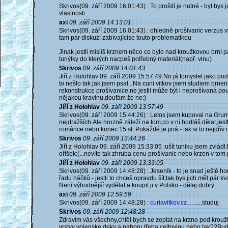
Skrivos(09. září 2009 16:01:43) : To prošití je nutné - byl by
vlastnosti.
axi
09. září 2009 14:13:01
Skrivos(09. září 2009 16:01:43) : ohledně prošívanic verzus
tam pár diskuzí zabívajícíse touto problematikou
Jinak jestli mislíš krznem něco co bylo nad kroužkovou brní p
tunýlky do kterých nacpeš potřebný materiál(např. vlnu)
Skrivos
09. září 2009 14:01:43
Jiří z Holohlav 09. září 2009 15:57:49:No já tomyslel jako pod
to nešlo tak jak jsem psal...Na curii vitkov jsem studiem brnen
rekonstrukce prošívanice,ne jestli může být i neprošívaná pou
nějakou kravinu,doufám že ne:)
Jiří z Holohlav
09. září 2009 13:57:49
Skrivos(09. září 2009 15:44:26) : Letos jsem kupoval na Gru
nejdražších.Ale hrozně záleží na tom,co v ní hodláš dělat,je
románce nebo konec 15 st. Pokaždé je jiná - tak si to nejdřív 
Skrivos
09. září 2009 13:44:26
Jiří z Holohlav 09. září 2009 15:33:05 :ušít tuniku jsem zvládl:
oříšek:(...nevíte tak zhruba cenu prošívanic nebo krzen v to
Jiří z Holohlav
09. září 2009 13:33:05
Skrivos(09. září 2009 14:48:28) : Jeseník - to je snad ještě h
řadu háčků - jestli to chceš opravdu šít,tak bys jich měl pár kval
Není výhodnější vydělat a koupit ji v Polsku - dělaj dobrý.
axi
09. září 2009 12:59:59
Skrivos(09. září 2009 14:48:28) :
curiavitkov.cz...
......studuj
Skrivos
09. září 2009 12:48:28
Zdravím vás všechny,chtěl bych se zeptat na krzno pod krouž
vrstvy vojenske deky a nahoru třeba celtovinu nebo tak??Bude