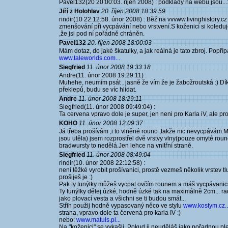
Pavel132(20 20:00:03. říjen 2008) : podklady na webu jsou...
Jiří z Holohlav
20. říjen 2008 18:39:59
rindir(10 22:12:58. únor 2008) : Běž na vvvww.livinghistory.c
zmenšování při vycpávání nebo vrstvení.S koženicí si koled
,že jsi pod ní pořádně chráněn.
Pavel132
20. říjen 2008 18:00:03
Mám dotaz, do jaké škatulky, a jak reálná je tato zbroj. Popří
www.taleworlds.com...
Siegfried
11. únor 2008 19:33:18
Andre(11. únor 2008 19:29:11) :
Muhehe, neumím psát , jasně že vím že je žabožroutská :) D
překlepů, budu se víc hlídat.
Andre
11. únor 2008 18:29:11
Siegfried(11. únor 2008 09:49:04) :
Ta cervena vpravo dole je super, jen neni pro Karla iV, ale pro
KOHO
11. únor 2008 12:09:37
Já třeba prošívám ,i to vlněné rouno ,takže nic nevycpávám.Má
jsou utěla) jsem rozprostřel dvě vrstvy vlny(pouze omyté roun
bradwursty to nedělá.Jen lehce na vnitřní straně.
Siegfried
11. únor 2008 08:49:04
rindir(10. únor 2008 22:12:58) :
není těžké vyrobit prošívanici, prostě vezmeš několik vrstev 
prošiješ je :)
Pak ty tunýlky můžeš vycpat ovčím rounem a máš vycpávanici
Ty tunýlky dělej úzké, hodně úzké tak na maximálně 2cm... rad
jako plovací vesta a všichni se ti budou smát...
Střih použij hodně vypasovaný něco ve stylu
www.kostym.cz..
strana, vpravo dole ta červená pro karla IV :)
nebo:
www.matuls.pl...
Na "koženici" se vykašli. Pokud ji neuděláš jako pořadnou pl