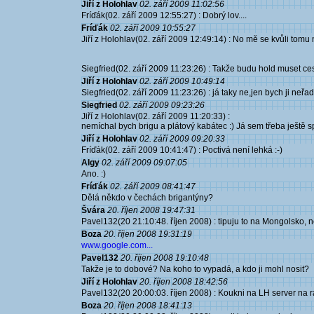
Jiří z Holohlav
02. září 2009 11:02:56
Fríďák(02. září 2009 12:55:27) : Dobrý lov....
Fríďák
02. září 2009 10:55:27
Jiří z Holohlav(02. září 2009 12:49:14) : No mě se kvůli tomu 
Siegfried(02. září 2009 11:23:26) : Takže budu hold muset ces
Jiří z Holohlav
02. září 2009 10:49:14
Siegfried(02. září 2009 11:23:26) : já taky ne,jen bych ji neřad
Siegfried
02. září 2009 09:23:26
Jiří z Holohlav(02. září 2009 11:20:33) :
nemíchal bych brigu a plátový kabátec :) Já sem třeba ještě s
Jiří z Holohlav
02. září 2009 09:20:33
Fríďák(02. září 2009 10:41:47) : Poctivá není lehká :-)
Algy
02. září 2009 09:07:05
Ano. :)
Fríďák
02. září 2009 08:41:47
Dělá někdo v čechách brigantýny?
Švára
20. říjen 2008 19:47:31
Pavel132(20 21:10:48. říjen 2008) : tipuju to na Mongolsko, 
Boza
20. říjen 2008 19:31:19
www.google.com...
Pavel132
20. říjen 2008 19:10:48
Takže je to dobové? Na koho to vypadá, a kdo ji mohl nosit?
Jiří z Holohlav
20. říjen 2008 18:42:56
Pavel132(20 20:00:03. říjen 2008) : Koukni na LH server na ranný
Boza
20. říjen 2008 18:41:13