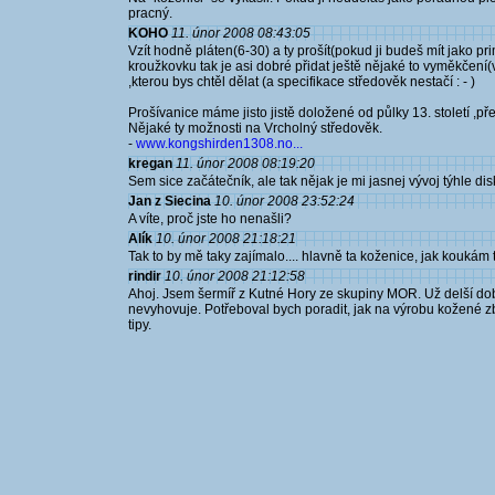
pracný.
KOHO
11. únor 2008 08:43:05
Vzít hodně pláten(6-30) a ty prošít(pokud ji budeš mít jako pr
kroužkovku tak je asi dobré přidat ještě nějaké to vyměkčení(
,kterou bys chtěl dělat (a specifikace středověk nestačí : - )
Prošívanice máme jisto jistě doložené od půlky 13. století ,p
Nějaké ty možnosti na Vrcholný středověk.
-
www.kongshirden1308.no...
kregan
11. únor 2008 08:19:20
Sem sice začátečník, ale tak nějak je mi jasnej vývoj týhle di
Jan z Siecina
10. únor 2008 23:52:24
A víte, proč jste ho nenašli?
Alík
10. únor 2008 21:18:21
Tak to by mě taky zajímalo.... hlavně ta koženice, jak koukám
rindir
10. únor 2008 21:12:58
Ahoj. Jsem šermíř z Kutné Hory ze skupiny MOR. Už delší dobu
nevyhovuje. Potřeboval bych poradit, jak na výrobu kožené z
tipy.