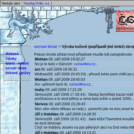
Sledujte také :
Hosting Onlio, a.s.
|
seznam témat
->
Výroba kožené (popřípadě jiné lehké) zbroj
diskuse
Pokud chcete přidat nový příspěvek musíte být zaregistrován 
články
Wothan
09. září 2009 19:02:27
letem - netem
No je to tady v článcích:
curiavitkov.cz...
server news
axi
09. září 2009 18:56:31
tiskové zprávy
Wothan(09. září 2009 20:45:03) : přesně tohle jsem chtěl jen
Wothan
09. září 2009 18:45:03
Axi: upřesnil bych to:
curiavitkov.cz...
mahy
09. září 2009 17:21:26
Skrivos(09. září 2009 17:29:43) : Sleduj šermířský bazar-máš
prošívanice a to dost pěkný a cena byla tuším u jedné 1000,- 
Skrivos
09. září 2009 15:29:43
Moc vám všem děkuju za rady:)...pomohli jste mi moc,snad to 
Jiří z Holohlav
09. září 2009 14:28:35
Skrivos(09. září 2009 16:01:43) : Jaká kůže?Samotná kroužko
se dost zkracuje.
Chyť se Indiána ,koukni na pár pěkných akcí na Dvd nebo fotk
Jiří z Holohlav
09. září 2009 14:13:21