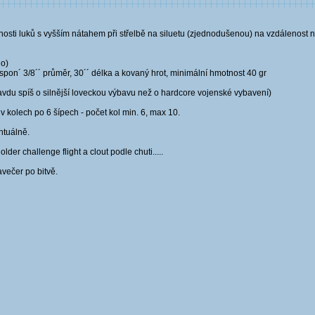
možnosti luků s vyšším nátahem při střelbě na siluetu (zjednodušenou) na vzdálenost
no)
pon´ 3/8´´ průměr, 30´´ délka a kovaný hrot, minimální hmotnost 40 gr
avdu spíš o silnější loveckou výbavu než o hardcore vojenské vybavení)
v kolech po 6 šípech - počet kol min. 6, max 10.
ntuálně.
der challenge flight a clout podle chuti.....
večer po bitvě.