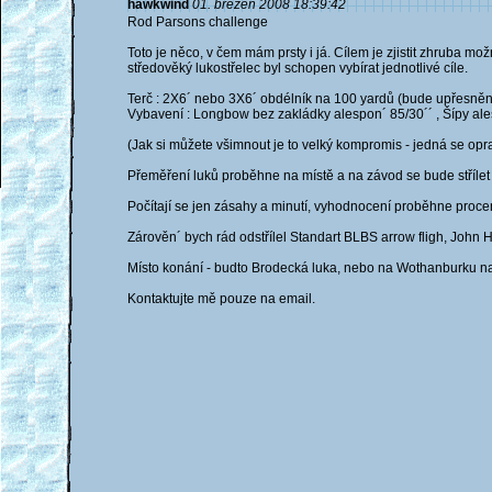
hawkwind
01. březen 2008 18:39:42
Rod Parsons challenge
Toto je něco, v čem mám prsty i já. Cílem je zjistit zhruba 
středověký lukostřelec byl schopen vybírat jednotlivé cíle.
Terč : 2X6´ nebo 3X6´ obdélník na 100 yardů (bude upřesně
Vybavení : Longbow bez zakládky alespon´ 85/30´´ , Šípy ales
(Jak si můžete všimnout je to velký kompromis - jedná se opr
Přeměření luků proběhne na místě a na závod se bude střílet 
Počítají se jen zásahy a minutí, vyhodnocení proběhne proce
Zárověn´ bych rád odstřílel Standart BLBS arrow fligh, John Hol
Místo konání - budto Brodecká luka, nebo na Wothanburku na
Kontaktujte mě pouze na email.