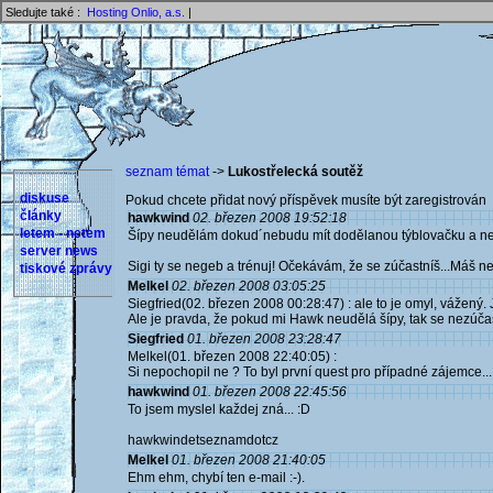
Sledujte také :
Hosting Onlio, a.s.
|
seznam témat
->
Lukostřelecká soutěž
diskuse
Pokud chcete přidat nový příspěvek musíte být zaregistrován 
články
hawkwind
02. březen 2008 19:52:18
letem - netem
Šípy neudělám dokud´nebudu mít dodělanou týblovačku a nem
server news
Sigi ty se negeb a trénuj! Očekávám, že se zúčastníš...Máš nejs
tiskové zprávy
Melkel
02. březen 2008 03:05:25
Siegfried(02. březen 2008 00:28:47) : ale to je omyl, vážený. 
Ale je pravda, že pokud mi Hawk neudělá šípy, tak se nezúčastn
Siegfried
01. březen 2008 23:28:47
Melkel(01. březen 2008 22:40:05) :
Si nepochopil ne ? To byl první quest pro případné zájemce... 
hawkwind
01. březen 2008 22:45:56
To jsem myslel každej zná... :D
hawkwindetseznamdotcz
Melkel
01. březen 2008 21:40:05
Ehm ehm, chybí ten e-mail :-).