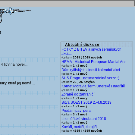
Aktuální diskuse
FOTKY Z BITEV a jiných šermířských
akcí....
(celkem
2069
)
2069 nových
HEMA - Historical European Martial Arts
itry na novej...
(celkem
1
)
1 nový
Dům rytířských ctností kalendář akcí
(celkem
1
)
1 nový
SHŠ Drago - nesmazatelná verze :)
(celkem
26
)
26 nových
uky, která jej nemá....
Kornet Moravia šerm Uherské Hradiště
(celkem
1
)
1 nový
Zbraně do zahraničí
(celkem
1
)
1 nový
Bitva SOEST 2019 2.-4.8.2019
(celkem
1
)
1 nový
Prodám paví pera
(celkem
3
)
3 nové
Litoměřické vinobraní 2018
(celkem
1
)
1 nový
Kováři, mečíři, zbrojíři
(celkem
4355
)
4355 nových