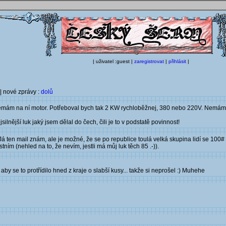
| uživatel :guest |
zaregistrovat
|
přihlásit
|
| nové zprávy :
dolů
ám na ní motor. Potřeboval bych tak 2 KW rychloběžnej, 380 nebo 220V. Nemám 4 l
ilnější luk jaký jsem dělal do čech, čili je to v podstatě povinnost!
Já ten mail znám, ale je možné, že se po republice toulá velká skupina lidí se 100# l
ím (nehled na to, že nevím, jestli má můj luk těch 85 .-)).
aby se to protřídilo hned z kraje o slabší kusy... takže si neprošel :) Muhehe