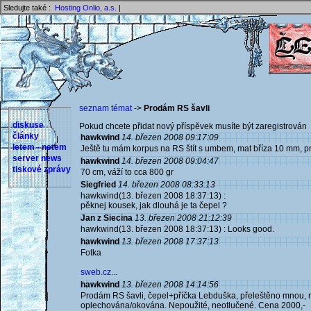
Sledujte také :
Hosting Onlio, a.s.
|
seznam témat
->
Prodám RS šavli
diskuse
Pokud chcete přidat nový příspěvek musíte být zaregistrován 
články
hawkwind
14. březen 2008 09:17:09
letem - netem
Ještě tu mám korpus na RS štít s umbem, mat bříza 10 mm, pr
server news
hawkwind
14. březen 2008 09:04:47
tiskové zprávy
70 cm, váží to cca 800 gr
Siegfried
14. březen 2008 08:33:13
hawkwind(13. březen 2008 18:37:13) :
pěknej kousek, jak dlouhá je ta čepel ?
Jan z Siecina
13. březen 2008 21:12:39
hawkwind(13. březen 2008 18:37:13) : Looks good.
hawkwind
13. březen 2008 17:37:13
Fotka
sweb.cz...
hawkwind
13. březen 2008 14:14:56
Prodám RS šavli, čepel+příčka Lebduška, přeleštěno mnou, r
oplechována/okována. Nepoužité, neotlučené. Cena 2000,-