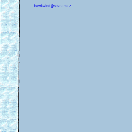
hawkwind@seznam.cz