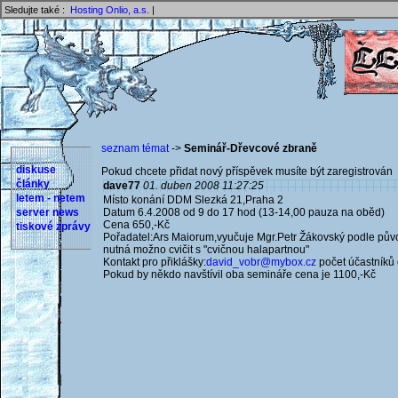
Sledujte také :
Hosting Onlio, a.s.
|
seznam témat
->
Seminář-Dřevcové zbraně
diskuse
Pokud chcete přidat nový příspěvek musíte být zaregistrován 
články
dave77
01. duben 2008 11:27:25
letem - netem
Místo konání DDM Slezká 21,Praha 2
server news
Datum 6.4.2008 od 9 do 17 hod (13-14,00 pauza na oběd)
Cena 650,-Kč
tiskové zprávy
Pořadatel:Ars Maiorum,vyučuje Mgr.Petr Žákovský podle půvo
nutná možno cvičit s "cvičnou halapartnou"
Kontakt pro přiklášky:
david_vobr@mybox.cz
počet účastník
Pokud by někdo navštívil oba semináře cena je 1100,-Kč