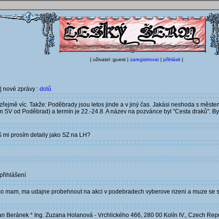
| uživatel :guest |
zaregistrovat
|
přihlásit
|
| nové zprávy :
dolů
zřejmě víc. Takže: Poděbrady jsou letos jinde a v jiný čas. Jakási neshoda s měs
m SV od Poděbrad) a termín je 22.-24.8. A název na pozvánce byl "Cesta draků". 
š mi prosím detaily jako SZ na LH?
přihlášení
co mam, ma udajne probehnout na akci v podebradech vyberove rizeni a muze se s
n Beránek * Ing. Zuzana Holanová - Vrchlického 466, 280 00 Kolín IV., Czech Repu