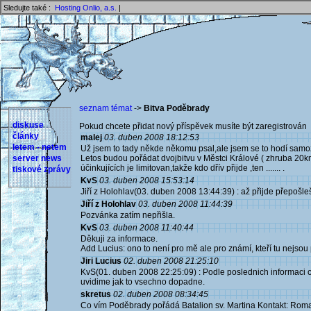
Sledujte také :
Hosting Onlio, a.s.
|
seznam témat
->
Bitva Poděbrady
diskuse
Pokud chcete přidat nový příspěvek musíte být zaregistrován 
články
malej
03. duben 2008 18:12:53
letem - netem
Už jsem to tady někde někomu psal,ale jsem se to hodí samo
server news
Letos budou pořádat dvojbitvu v Městci Králové ( zhruba 20k
účinkujících je limitovan,takže kdo dřív přijde ,ten ....... .
tiskové zprávy
KvS
03. duben 2008 15:53:14
Jiří z Holohlav(03. duben 2008 13:44:39) : až přijde přepošle
Jiří z Holohlav
03. duben 2008 11:44:39
Pozvánka zatím nepřišla.
KvS
03. duben 2008 11:40:44
Děkuji za informace.
Add Lucius: ono to není pro mě ale pro známí, kteří tu nejsou 
Jiri Lucius
02. duben 2008 21:25:10
KvS(01. duben 2008 22:25:09) : Podle poslednich informaci 
uvidime jak to vsechno dopadne.
skretus
02. duben 2008 08:34:45
Co vím Poděbrady pořádá Batalion sv. Martina Kontakt: Roma