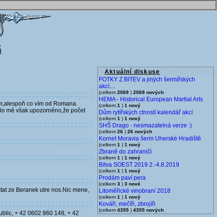
Aktuální diskuse
FOTKY Z BITEV a jiných šermířských
akcí....
(celkem
2069
)
2069 nových
HEMA - Historical European Martial Arts
tem,alespoň co vím od Romana.
(celkem
1
)
1 nový
Bylo mě však upozorněno,že počet
Dům rytířských ctností kalendář akcí
(celkem
1
)
1 nový
SHŠ Drago - nesmazatelná verze :)
(celkem
26
)
26 nových
Kornet Moravia šerm Uherské Hradiště
(celkem
1
)
1 nový
Zbraně do zahraničí
(celkem
1
)
1 nový
Bitva SOEST 2019 2.-4.8.2019
(celkem
1
)
1 nový
Prodám paví pera
(celkem
3
)
3 nové
tat ze Beranek utre nos.Nic mene,
Litoměřické vinobraní 2018
(celkem
1
)
1 nový
Kováři, mečíři, zbrojíři
(celkem
4355
)
4355 nových
blic, + 42 0602 860 148, + 42