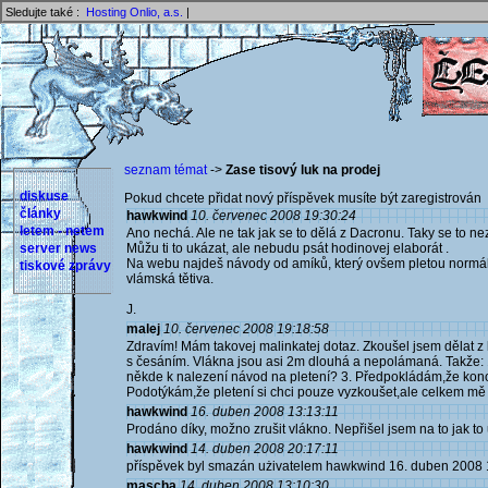
Sledujte také :
Hosting Onlio, a.s.
|
seznam témat
->
Zase tisový luk na prodej
diskuse
Pokud chcete přidat nový příspěvek musíte být zaregistrován 
články
hawkwind
10. červenec 2008 19:30:24
letem - netem
Ano nechá. Ale ne tak jak se to dělá z Dacronu. Taky se to n
server news
Můžu ti to ukázat, ale nebudu psát hodinovej elaborát .
Na webu najdeš návody od amíků, který ovšem pletou normální
tiskové zprávy
vlámská tětiva.
J.
malej
10. červenec 2008 19:18:58
Zdravím! Mám takovej malinkatej dotaz. Zkoušel jsem dělat z 
s česáním. Vlákna jsou asi 2m dlouhá a nepolámaná. Takže: 1.l
někde k nalezení návod na pletení? 3. Předpokládám,že kono
Podotýkám,že pletení si chci pouze vyzkoušet,ale celkem mě 
hawkwind
16. duben 2008 13:13:11
Prodáno díky, možno zrušit vlákno. Nepřišel jsem na to jak to 
hawkwind
14. duben 2008 20:17:11
příspěvek byl smazán użivatelem hawkwind 16. duben 2008 
mascha
14. duben 2008 13:10:30