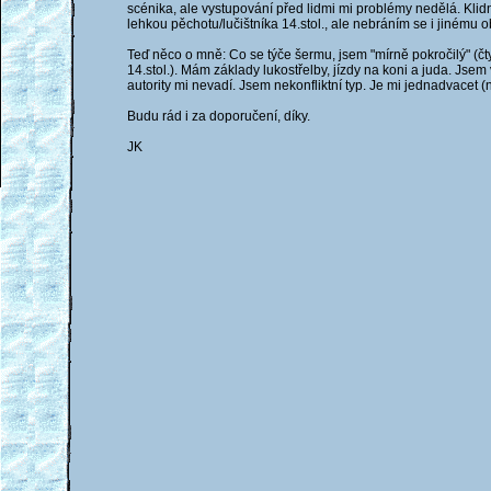
scénika, ale vystupování před lidmi mi problémy nedělá. Klidn
lehkou pěchotu/lučištníka 14.stol., ale nebráním se i jinému o
Teď něco o mně: Co se týče šermu, jsem "mírně pokročilý" (čtyř
14.stol.). Mám základy lukostřelby, jízdy na koni a juda. Jsem 
autority mi nevadí. Jsem nekonfliktní typ. Je mi jednadvacet 
Budu rád i za doporučení, díky.
JK