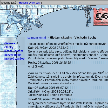
Sledujte také :
Hosting Onlio, a.s.
|
seznam témat
->
Hledám skupinu - Východní čechy
diskuse
Pokud chcete přidat nový příspěvek musíte být zaregistrován 
články
Kain
05. květen 2008 07:58:49
letem - netem
No to já se tedy taky ozvu, děláme livinghistory raného stř
server news
Rejčku (což děláme také poctivě). Na tréningy chodí 6-12 bojuj
Víc info ti dám mailem, jestli chceš, bily.martin "zavinac" sezn
tiskové zprávy
Prcík1
04. květen 2008 16:58:58
Ahoj JirkoK.
Zkus se mi ozvat - 777 31 61 37 - Petr "Prcík" Kroupa, SHŠ For
Zabýváme se 13. stoletím, s drobným přesahem do Dvora králo
Trénujeme v Pardubicích, členy máme hlavně z Pardubic, Hra
Další info o nás na www.shsfortis.cz.
Styr
04. květen 2008 08:07:42
JirkaK(04. květen 2008 10:03:18) :
Tak to zkus SHŠ Fortis z Pardubic
JirkaK
04. květen 2008 08:03:18
Ahoj, po roční přestávce bych se rád vrátil k šermu, a proto
mne ujala. Nejlépe z okolí Pardubic, Ústí nad Orlicí nebo Č