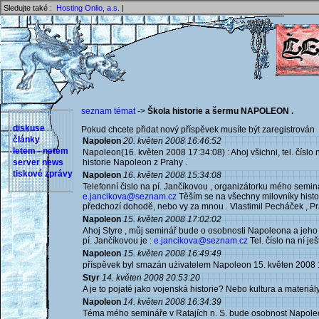
Sledujte také :
Hosting Onlio, a.s.
|
seznam témat
->
Škola historie a šermu NAPOLEON .
diskuse
Pokud chcete přidat nový příspěvek musíte být zaregistrován 
články
Napoleon
20. květen 2008 16:46:52
letem - netem
Napoleon(16. květen 2008 17:34:08) : Ahoj všichni, tel. číslo
server news
historie Napoleon z Prahy .
tiskové zprávy
Napoleon
16. květen 2008 15:34:08
Telefonní čislo na pí. Jančíkovou , organizátorku mého seminá
e.jancikova@seznam.cz
Těším se na všechny milovníky histor
předchozí dohodě, nebo vy za mnou . Vlastimil Pecháček , Pr
Napoleon
15. květen 2008 17:02:02
Ahoj Styre , můj seminář bude o osobnosti Napoleona a jeho d
pí. Jančíkovou je :
e.jancikova@seznam.cz
Tel. číslo na ní j
Napoleon
15. květen 2008 16:49:49
příspěvek byl smazán użivatelem Napoleon 15. květen 2008 
Styr
14. květen 2008 20:53:20
A je to pojaté jako vojenská historie? Nebo kultura a materiá
Napoleon
14. květen 2008 16:34:39
Téma mého semináře v Ratajích n. S. bude osobnost Napole