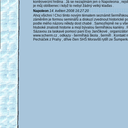
kontroverzní hrdina . Já se nezajímám jen o Napoleona , rejs
je můj oblíbenec i když to nebyl žádný velký klaďas .
Napoleon
14. květen 2008 16:27:20
Ahoj všichni ! Chci tímto novým tématem seznámit šermířsko
záměrěm je formou seminářů a diskuzí zvednout historické pov
podle mého názoru někdy dost chabé . Samozřejmě ne u všech 
hluboké znalosti historie a mojí bývalou šermířskou kariéru .
Sázavou za laskavé pomoci paní Evy Jančíkové , organizátork
www.scherm.cz , odkazy - šermířská škola , šermíři . Kontakt 
Pecháček z Prahy , dříve člen SHŠ Moravští rytíři ze Šumperk