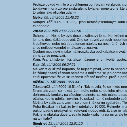
Protože pokud vím, to o urychleném pohřbívání ve zbrojích, pr
tak dávný mor a zbroje zastaralé, to byla jen moje teorie, kter
to vidím jako oficiální údaj:-)
Melkel
09. září 2009 15:48:32
Kain(09. září 2009 11:18:33) : jestli nemáš pseudonym John
to napadlo.
Zdeslav
09. září 2009 22:06:50
Scherchan: No, to by bylo docela zajímavý téma. Konkrétně u Wi
je na to dost těžká odpověď. Ono se hlavně ze soch nebo ilu
kroužkovce, nebo má třeba jenom náplety na nechráněných mí
chce nejlépe kompletní nálezovou zprávu.
Osobně moc nevím, jaké má kroužkovka pod kabátcem využití. A
víme, že se používají.
Kain: Psaná historie mlčí, takže můžeme jenom tvořit hypotéz
Kain
10. září 2009 06:24:21
Melkel: taky už mě napadlo, že nejsem první, koho to napadlo:
že žádný psaný záznam nemáme a můžeme se jen domnívat...k
chtěl upozornit, že ve skutečnosti přesně nevíme, proč je pohřbi
Vlčište
15. září 2009 10:21:44
Zdeslav(03. září 2009 19:51:41) : Tak se zdá, že se nikdo neoz
fórum, ale zatím se nezdá, že mnoho nebo se do toho nikomu 
dohromady kontaky na všechny platnéře, co zde máme a napsal
otázka, kdo to udělá... myslím, že pokud na mě nebudete spěch
Možná by stálo za to zmínit se o tom i některým sedlářům. Tř
Petra Brožka) mi říkal, že by ji udělal do 10 000. Řekněte mi 
pak případně předával jen relevantní odpovědi. Zdá se mi ta
Pak je tu otákzka důvěry, zda to bude kvalitní a na míru, ale 
na to říkáte?
Siegfried
15. září 2009 12:01:10