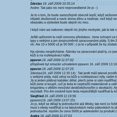
Zdeslav
16. září 2009 10:35:14
Andre: Tak jako nic neni neproveditelné že jo :-)
Je to o tom, že bude samozřejmě obecně lepší, když seženem
nějaké zkušenosti a navíc doma dílnu a nástroje, než když se 
obejváku a výsledek bude stejně nic moc.
I když nám asi nakonec stejně nic jinýho nezbyde, jak to tak vi
Ještě upřesnim tu naší cenovou představu. Jsme schopní za 
typy s velkými a jen dvojrozměrně zpracovanými pláty. S tím 
víc. Ale 10 x 5000 už je 50 000 ;-) (a to v případě že by zůstalo
Na výrobu nespěcháme. Nároky na zpracování platí ty, co js
kůži a na rozklepávací nýtky.
ppavon
16. září 2009 11:07:02
příspěvek byl smazán użivatelem ppavon 16. září 2009 13:16
ppavon
16. září 2009 11:07:25
Zdeslav(16. září 2009 12:35:14) : Tak jestli máš takové prost
s velkými pláty, máš zdroj na kůži a rozklepávací nýty, radím ti
Já si jeden plátový kabátec dělal, plech jsme si sám nastříhal
kůži jsme si koupil, což je teda to nejdražší materiálově a udě
brigantinu s větším množství destiček(hovořím o stovkách). Al
nezvládl. Pro ěm osobně bylo teda nejsložitější nastříhat tu ků
Siegfried
16. září 2009 11:19:56
ppavon(16. září 2009 13:07:25) :
Jo jo, když se dělají ty jednoduché alá Wisby, tak není co řeši
musí s etedy nastříhat a na tabulovkách nebo pákovkách to jde r
jednoduché. myslím že cena 5000 je adekvántní za produkt z
Andre
16. září 2009 11:27:03