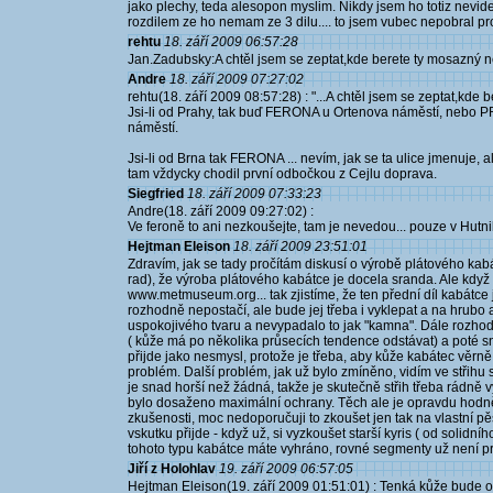
jako plechy, teda alesopon myslim. Nikdy jsem ho totiz nevid
rozdilem ze ho nemam ze 3 dilu.... to jsem vubec nepobral proc
rehtu
18. září 2009 06:57:28
Jan.Zadubsky:A chtěl jsem se zeptat,kde berete ty mosazný nej
Andre
18. září 2009 07:27:02
rehtu(18. září 2009 08:57:28) : "...A chtěl jsem se zeptat,kde b
Jsi-li od Prahy, tak buď FERONA u Ortenova náměstí, n
náměstí.
Jsi-li od Brna tak FERONA ... nevím, jak se ta ulice jmenuje, 
tam vždycky chodil první odbočkou z Cejlu doprava.
Siegfried
18. září 2009 07:33:23
Andre(18. září 2009 09:27:02) :
Ve feroně to ani nezkoušejte, tam je nevedou... pouze v Hutni
Hejtman Eleison
18. září 2009 23:51:01
Zdravím, jak se tady pročítám diskusí o výrobě plátového kab
rad), že výroba plátového kabátce je docela sranda. Ale když
www.metmuseum.org... tak zjistíme, že ten přední díl kabátce
rozhodně nepostačí, ale bude jej třeba i vyklepat a na hrub
uspokojivého tvaru a nevypadalo to jak "kamna". Dále rozhodn
( kůže má po několika průsecích tendence odstávat) a poté sn
přijde jako nesmysl, protože je třeba, aby kůže kabátec věrně
problém. Další problém, jak už bylo zmíněno, vidím ve střihu
je snad horší než žádná, takže je skutečně střih třeba rádně 
bylo dosaženo maximální ochrany. Těch ale je opravdu hod
zkušenosti, moc nedoporučuji to zkoušet jen tak na vlastní p
vskutku přijde - když už, si vyzkoušet starší kyris ( od solidn
tohoto typu kabátce máte vyhráno, rovné segmenty už není pr
Jiří z Holohlav
19. září 2009 06:57:05
Hejtman Eleison(19. září 2009 01:51:01) : Tenká kůže bude o