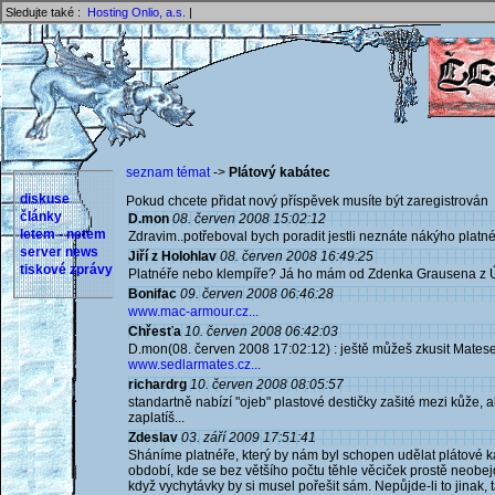
Sledujte také :
Hosting Onlio, a.s.
|
seznam témat
->
Plátový kabátec
diskuse
Pokud chcete přidat nový příspěvek musíte být zaregistrován 
články
D.mon
08. červen 2008 15:02:12
letem - netem
Zdravim..potřeboval bych poradit jestli neznáte nákýho platnéř
server news
Jiří z Holohlav
08. červen 2008 16:49:25
tiskové zprávy
Platnéře nebo klempíře? Já ho mám od Zdenka Grausena z Úv
Bonifac
09. červen 2008 06:46:28
www.mac-armour.cz...
Chřesťa
10. červen 2008 06:42:03
D.mon(08. červen 2008 17:02:12) : ještě můžeš zkusit Matese,
www.sedlarmates.cz...
richardrg
10. červen 2008 08:05:57
standartně nabízí "ojeb" plastové destičky zašité mezi kůže, a
zaplatíš...
Zdeslav
03. září 2009 17:51:41
Sháníme platnéře, který by nám byl schopen udělat plátové
období, kde se bez většího počtu těhle věciček prostě neob
když vychytávky by si musel pořešit sám. Nepůjde-li to jinak,