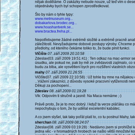
nějak doděláme. O zakázky nebude nouze, už teď vím o deseti 
objednávky bych byl schopen zprostředkovat.
Šlo by nám o tyhle typy:
www.metmuseum.org...
dobakarlova.brodec.org...
www.hoashantverk.se...
www.bractea.freha.pl...
Nepotřebujeme žádné extrémě složité a extrémě pracně anato
záležitostí. Nevyžadujeme dobové postupy výroby. Chceme pod
předlohy, od kterého čekáme toliko to, že bude plnit funkci.
Vlčište
07. září 2009 20:10:58
Zdeslav(03. září 2009 19:51:41) : Ten odkaz na mac-armor s
úsudku, ale pokud ne, pak by mě ze zvědavosti zajímalo, co 
budu za blba, ale vysvětlení bych pro rozšíření vlastních obzo
mahy
07. září 2009 21:26:55
Vlčište(07. září 2009 22:10:58) : Už tohle by mne na nějakou c
...Vážení zákazníci, z důvodu vysoké pracovní vytíženosti ne
Děkuji za pochopení...
Zdeslav
08. září 2009 01:19:28
Vlk: Odpovím ti stručně a jasně: Na Maca nemáme ;-)
Právě proto, že je to moc dobrý. I když ta verze pláťáku co m
nepochybuju o tom, že by udělal excelentní kabátec.
A co jsem slyšel, tak taky pořát platí to, co tu postnul Mahy, ta
sherchan
08. září 2009 08:24:07
Zdeslav(08. září 2009 03:19:28) : Nedávno jsem si prohlížel k
jedna věc - v hromadných hrobech se našlo větší množství ko