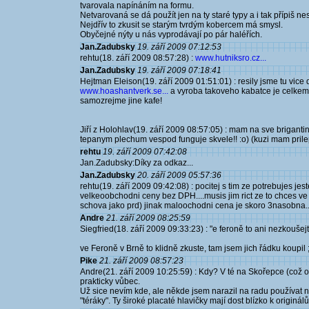
tvarovala napínáním na formu.
Netvarovaná se dá použít jen na ty staré typy a i tak přípiš ne
Nejdřív to zkusit se starým tvrdým kobercem má smysl.
Obyčejné nýty u nás vyprodávají po pár haléřích.
Jan.Zadubsky
19. září 2009 07:12:53
rehtu(18. září 2009 08:57:28) :
www.hutniksro.cz...
Jan.Zadubsky
19. září 2009 07:18:41
Hejtman Eleison(19. září 2009 01:51:01) : resily jsme tu vice 
www.hoashantverk.se...
a vyroba takoveho kabatce je celkem
samozrejme jine kafe!
Jiří z Holohlav(19. září 2009 08:57:05) : mam na sve briganti
tepanym plechum vespod funguje skvele!! :o) (kuzi mam pril
rehtu
19. září 2009 07:42:08
Jan.Zadubsky:Díky za odkaz...
Jan.Zadubsky
20. září 2009 05:57:36
rehtu(19. září 2009 09:42:08) : pocitej s tim ze potrebujes je
velkeoobchodni ceny bez DPH....musis jim rict ze to chces ve
schova jako prd) jinak maloochodni cena je skoro 3nasobna...
Andre
21. září 2009 08:25:59
Siegfried(18. září 2009 09:33:23) : "e feroně to ani nezkoušejt
ve Feroně v Brně to klidně zkuste, tam jsem jich řádku koupil ;-
Pike
21. září 2009 08:57:23
Andre(21. září 2009 10:25:59) : Kdy? V té na Skořepce (což 
prakticky vůbec.
Už sice nevím kde, ale někde jsem narazil na radu používat 
"téráky". Ty široké placaté hlavičky mají dost blízko k originál