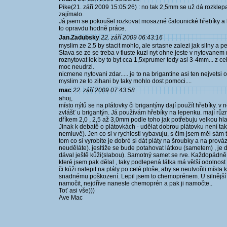
Pike(21. září 2009 15:05:26) : no tak 2,5mm se už dá rozklepa
zajímalo.
Já jsem se pokoušel rozkovat mosazné čalounické hřebíky a kr
to opravdu hodně práce.
Jan.Zadubsky
22. září 2009 06:43:16
myslim ze 2,5 by stacit mohlo, ale srtasne zalezi jak silny a p
Stava se ze se treba v tluste kuzi nyt ohne jeste v nytovanem 
roznytovat lek by to byt cca 1,5xprumer tedy asi 3-4mm... z 
moc neudrzi.
nicmene nytovani zdar..... je to na brigantine asi ten nejvetsi o
myslim ze to zihani by taky mohlo dost pomoci....
mac
22. září 2009 07:43:58
ahoj,
místo nýtů se na plátovky či brigantýny dají použít hřebíky. v n
zvlášť u brigantýn. Já používám hřebíky na lepenku. mají různé
dříkem 2,0 , 2,5 až 3,0mm podle toho jak potřebuju velkou hl
Jinak k debatě o plátovkách - udělat dobrou plátovku není ta
nemluvě). Jen co si v rychlosti vybavuju, s čím jsem měl sám t
tom co si vyrobíte je dobré si dát pláty na šroubky a na prov
neuděláte). jesltiže se bude potahovat látkou (sametem) , je
dával ještě kůži(slabou). Samotný samet se rve. Každopádně 
které jsem pak dělal , taky podlepená látka má větší odolnost p
či kůži nalepit na pláty po celé ploše, aby se neutvořili místa
snadnému poškození. Lepil jsem to chemoprénem. U silnější ků
namočit, nejdříve naneste chemoprén a pak ji namočte..
Toť asi vše)))
Ave Mac