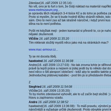
Zdeslav(16. září 2009 12:35:14) :
No víš, ono je to furt o tom, že čistý náklad na materiál napřík
www.metmuseum.org...
je opravdu těch nějakých 3-4 tisíce Kč a do toho je potřeba 
Proto si myslím, že se ti bude hodně těžko shánět někdo, kdo 
sám. Ono to není zas až tak strašně náročné, i když první ku
dílna na to není potřeba.
Pošli mi kdyžtak mejl - jeden kamarád si přesně to, co je nah
nějaké zkušenosti.
Vlčište
16. září 2009 11:35:20
Tím nikterak složitý myslíš něco jako má na stránkách mac?
www.mac-armour.cz...
Ty se mi docela líběj.
hawkwind
16. září 2009 11:36:08
Andre(16. září 2009 13:27:03) : No tak zrovna tohle je střihov
právě ta lepší práce a nejsem si jistej jestli by to někdo dal
neví něco o šití alespon´oblečení - totiž aby to sedělo takhle 
Jednoduchej plátovej kabátec - pod tím já si představím třeba
Z
Siegfried
16. září 2009 11:54:08
Vlčište(16. září 2009 13:35:20) :
To by mohlo zdeslavovi vyhovět, ale to už začín bejt složité 
hlavu a zapínanou vzadu.
Andre
16. září 2009 12:38:52
hawkwind(16. září 2009 13:36:08) : To máš pravdu, výrobní 
náročnější a vyžaduje určité zkušenosti. Proto obvykle první ku