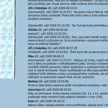
neměla kroužkovku. Máš pro to nějaké vysvětlení? Já bych pře
přes prošívky, ale všude jsem je viděl nošené přes kroužkovk
Jiří z Holohlav
08. září 2009 08:53:01
sherchan(08. září 2009 10:24:07) : No,jeden názor říká,že 
zbrojnice,často zastaralé.Třeba toho bylo málo a byla volba b
jazykem nevládnu.
Zdeslav(08. září 2009 03:19:28) : Na Turnaji bude přehlídka pl
Vlčište
08. září 2009 08:54:04
mahy(07. září 2009 23:26:55) :
Zdeslav(08. září 2009 03:19:28) : Aha, ceny tam neměl (nebo js
neprocházel) a přiznám se, že tu poznámku o pracovní vytížen
cena za plátový kabátec?
Jiří z Holohlav
08. září 2009 08:57:25
Vlčište(08. září 2009 10:54:04) : Řekl bych jak za plech plus ta
Pike
08. září 2009 09:08:21
sherchan(08. září 2009 10:24:07) : Nálezy od Visby, i když vel
než o bitvu se jednalo o několikadenní jatka. Domácí Gotlanďa
neválčili několik generací, takže vyzbrojení a vystrojení byli
více či méně archaické. Navíc rozkládající se těla byla pohř
svlékání kvůli velkému vedru a postupujícímu rozkladu, ale p
oděných se pokoušeli aspoň části zbroje zachránit.
Wothan
08. září 2009 14:55:08
Proto tu také třeba najdeme ještě i kroužkové komplety, v tét
sherchan
09. září 2009 08:20:04
Díky za informace. Knihu teprve začínám číst. 13. a 14. století
zastaralé nebo moderní byly plátové kabátce v roce 1361.
Kain
09. září 2009 09:18:33
Máme vůbec nějaký doklad o tom pohřbívání, jakože proč v t