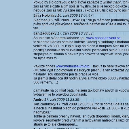
Pokud by šlo opravdu o ty plátové kabátce z wisby (např. toh
zas až tak složité a tím spíš si myslím, že si je leckdo dokáže
nebude zas až tak výrazně nižší, i když za 5 tisíc už by to asi
Jiří z Holohlav
16. září 2009 13:04:47
Siegfried(16. září 2009 13:54:08) : Nu,já mám ten jednoduchý 
pláty správně překrývat a současně netrčet do kůže a má to jít 
tak....
Jan.Zadubsky
17. září 2009 10:38:53
Souhlasim s Andrem kabatec tipu
www.hoashantverk.se...
to si doma udelas sam na kolene. Udelej si sablony z kartonu
velikosti .Za 300.- si kup nuzky na plech a douprav tvar, na k
pocitej s nekolika tisici! kvalitni silnou jsem videl okolo 2-6.0
stejnejma nuzkama a pak uz jen provrtat a snytovat. lepsi js
za nyt a mas to...
Paklize chces
www.metmuseum.org...
tak uz to neni takova s
(Muzete vyjit z polotovaru klasickych plechu a ten rozrezat v
naklady jsou obdobne jen te prace je vice.
Ja jsem ji delal cca 80 hodin a vysla mne okolo 6000 v nakl
500 remeny, ....)
pamatujte na co rikal bata. nejsem tak bohaty abych si kupov
vybaveni je to pravdou dvojnasob.
Andre
17. září 2009 11:23:39
Jan.Zadubsky(17. září 2009 12:38:53) : "to si doma udelas sa
a nech si nastrihat plech do potrebne velikosti .Za 300.- si k
naohybas."
Tohle je celkem presny navod. jen bych doporucil lidem, ktery
kovove segmenty pred vrtanim a nytovanim nalepit na kuzi ch
stranu je to ale chemopren...