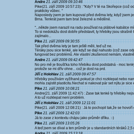
Andre
21. září 2009 09:10:46
Pike(21. září 2009 10:57:23) : "Kdy? V té na Skořepce (což 
prakticky vůbec. "
Naposledy jsem je tam kupoval před dvěma lety, když jsem ješt
Brna. Tenkrát jsem tam bral železné a měděné.
"...někde jsem narazil na radu používat na plátové kabátce mís
To si nedokážu dost dobře představit, ty hřebíky jsou strašně
zajímalo...
Pike
21. září 2009 09:30:55
Tak před dvěma lety je tam ještě měli, teď už ne.
Téráky jsou sice tenké, ale když se dají nahusto (což zase od
fungovat bez problémů. Ale vlastní zkušenost nemám, vlastně
Andre
21. září 2009 09:42:47
No pro mě je tloušťka toho hřebíku dost podstatná - moc ten
protože se mi dřív ohne... což je dost na prd.
Jiří z Holohlav
21. září 2009 09:47:57
Hřebíky používám vyžíhané,pokud je chci rozklepat nebo naru
mohla zajistit plasticitu.Nechat si nakovat pár set nýtu je sice
Pike
21. září 2009 10:08:21
Andre(21. září 2009 11:42:47) : Zase tak tenké ty hřebíky nej
A to už rozklepat není problém.
Jiří z Holohlav
21. září 2009 12:11:01
Pike(21. září 2009 12:08:21) : Já to pochopil tak,že se hovoří o
Pike
21. září 2009 12:42:03
Já to zase z kontextu chápu jako průměr dříku. :-)
Pike
21. září 2009 13:05:26
A teď jsem se díval a ten průměr je u standardních téráků 2,
Andre
21. září 2009 15:13:18