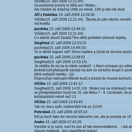
Vlčište(15. září 2009 12:21:44) :
Za podobné prachy to dělá asi i Mates...
Ale hádám že dotyčný chtěl za méně, 10K je dle mě dost.
Jiří z Holohlav
15. září 2009 12:29:26
Vlčište(15. září 2009 12:21:44) : Škoda,že jste nikoho neměli 
mít kvalitu.
puclinka
15. září 2009 12:49:10
Vlčište(15. září 2009 12:21:44) :
Co takhle zkusit Zackla?Ten dělá perfektní dobové repliky.
Siegfried
15. září 2009 12:53:15
puclinka(15. září 2009 14:49:10) :
To si děláš legraci viď? Slovo replika a Zackl se docela vyluču
puclinka
15. září 2009 12:58:01
Siegfried(15. září 2009 14:53:15) :
Já věděla že mi na to nikdo neskočí :-) Není schopen po něko
tenkrát,holt překupník závislý na tom co od koho koupí.V pos
dělá nejlepší repliky :-))))
Doporučuji nakoupit několik kusů a poslat do muzea kuriozit.Ale
Vlčište
15. září 2009 13:41:12
Siegfried(15. září 2009 14:01:10) : Mates má na stránkách nejl
se předpokládám myslí ne 10, ale třeba 7 - 9. Uznávám, že je
každopádně méně než 13.
Vlčište
15. září 2009 13:43:45
Tak ne, beru zpět, nejlevnější má za 11100.
Pohrobek
15. září 2009 18:55:14
NO ja bych take do neceho takoveho sel, ale je pravda ze 10 
Andre
16. září 2009 07:41:25
Vyrobte si je sami, není to zas až tak neproveditelné.... i tak a
(pouze materiál - bez započtené práce).