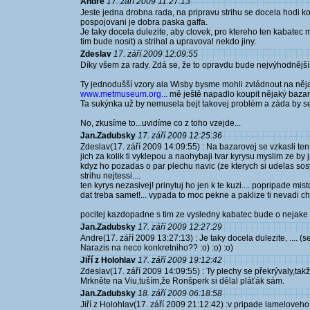
Andre
17. září 2009 11:27:13
Jeste jedna drobna rada, na pripravu strihu se docela hodi k
pospojovani je dobra paska gaffa.
Je taky docela dulezite, aby clovek, pro ktereho ten kabatec 
tim bude nosit) a strihal a upravoval nekdo jiny.
Zdeslav
17. září 2009 12:09:55
Díky všem za rady. Zdá se, že to opravdu bude nejvýhodnější k
Ty jednodušší vzory ala Wisby bysme mohli zvládnout na ně
www.metmuseum.org...
mě ještě napadlo koupit nějaký bazarov
Ta sukýnka už by nemusela bejt takovej problém a záda by se
No, zkusíme to...uvidíme co z toho vzejde...
Jan.Zadubsky
17. září 2009 12:25:36
Zdeslav(17. září 2009 14:09:55) : Na bazarovej se vzkasli ten 
jich za kolik ti vyklepou a naohybaji tvar kyrysu myslim ze by 
kdyz ho pozadas o par plechu navic (ze kterych si udelas sosy
strihu nejtessi....
ten kyrys nezasivej! prinytuj ho jen k te kuzi.... popripade mi
dat treba samet!... vypada to moc pekne a paklize ti nevadi chem
pocitej kazdopadne s tim ze vysledny kabatec bude o nejake to 
Jan.Zadubsky
17. září 2009 12:27:29
Andre(17. září 2009 13:27:13) : Je taky docela dulezite, .... (se
Narazis na neco konkretniho?? :o) :o) :o)
Jiří z Holohlav
17. září 2009 19:12:42
Zdeslav(17. září 2009 14:09:55) : Ty plechy se překrývaly,takž
Mrkněte na Viu,tuším,že Ronšperk si dělal pláťák sám.
Jan.Zadubsky
18. září 2009 06:18:58
Jiří z Holohlav(17. září 2009 21:12:42) :v pripade lameloveh