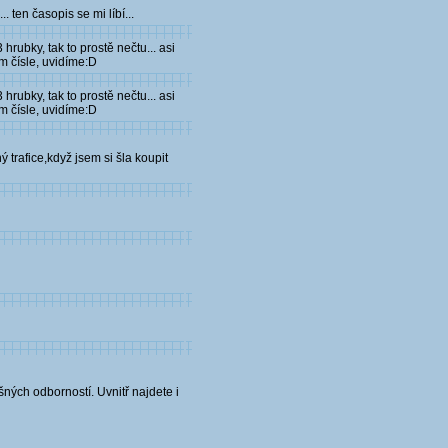
 ten časopis se mi líbí...
rubky, tak to prostě nečtu... asi
ím čísle, uvidíme:D
rubky, tak to prostě nečtu... asi
ím čísle, uvidíme:D
ý trafice,když jsem si šla koupit
šných odborností. Uvnitř najdete i