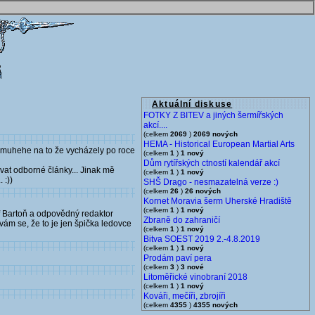
Aktuální diskuse
FOTKY Z BITEV a jiných šermířských
akcí....
(celkem
2069
)
2069 nových
HEMA - Historical European Martial Arts
, muhehe na to že vycházely po roce
(celkem
1
)
1 nový
Dům rytířských ctností kalendář akcí
ovat odborné články... Jinak mě
(celkem
1
)
1 nový
 :))
SHŠ Drago - nesmazatelná verze :)
(celkem
26
)
26 nových
Kornet Moravia šerm Uherské Hradiště
(celkem
1
)
1 nový
ef Bartoň a odpovědný redaktor
Zbraně do zahraničí
vám se, že to je jen špička ledovce
(celkem
1
)
1 nový
Bitva SOEST 2019 2.-4.8.2019
(celkem
1
)
1 nový
Prodám paví pera
(celkem
3
)
3 nové
Litoměřické vinobraní 2018
(celkem
1
)
1 nový
Kováři, mečíři, zbrojíři
(celkem
4355
)
4355 nových