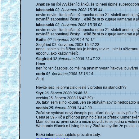
Jinak se mi líbí vyvážení článků, že to není úplně superodborn
lubossekk
02. červenec 2008 15:35:44
nevim nevim, furt lepší než epocha nebo 21. století anebo jin
novináři zapomínají česky.... eště že si to kupuje kamarád a já
lubossekk
02. červenec 2008 15:35:02
nevim nevim, furt lepší než epocha nebo 21. století anebo jin
novináři zapomínají česky.... eště že si to kupuje kamarád a já
Beths
02. červenec 2008 14:10:12
Siegfried 02. červenec 2008 15:47:22:
nene...tohle s tím žižkou tak je history revue... ale tu oživeno
epochu,jako každý měsíc...
Siegfried
02. červenec 2008 13:47:22
Hmm
není to ten časopis, co měl na prvním vydaní takovej bulvární 
corin
01. červenec 2008 15:16:14
Ahoj
Nevíte jestli je první číslo ještě v prodeji na stáncích??
Styr
26. červen 2008 06:46:16
vechio(25. červen 2008 16:42:39) :
Jo, taky jsem si ho koupil. Jen se obávám aby to nedopadlo j
vechio
25. červen 2008 14:42:39
Začal se vydávat nový časopis populární (tedy nikoliv přísně o
Cena je 59,- Kč a přílohou prvního čísla je přetisk Komenské
Mám doma už první číslo a můžu povrdit že se jedná o velmi do
Wothanův článek o Living history. Zkrátka myslím že pro lidi
Bližší informace najdete prozatím tady: