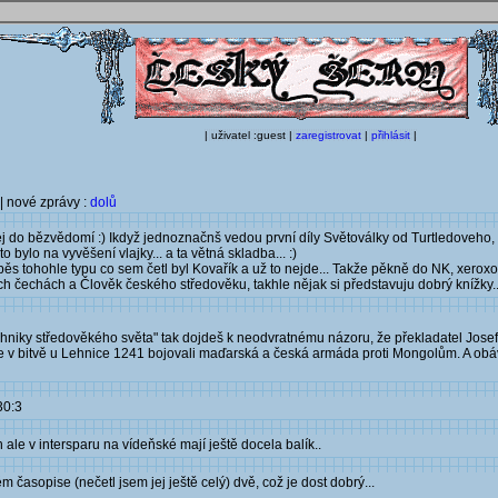
| uživatel :guest |
zaregistrovat
|
přihlásit
|
| nové zprávy :
dolů
ej do bězvědomí :) Ikdyž jednoznačnš vedou první díly Světoválky od Turtledoveho
 bylo na vyvěšení vlajky... a ta větná skladba... :)
běs tohohle typu co sem četl byl Kovařík a už to nejde... Takže pěkně do NK, xerox
 čechách a Člověk českého středověku, takhle nějak si představuju dobrý knížky...
techniky středověkého světa" tak dojdeš k neodvratnému názoru, že překladatel Jos
 že v bitvě u Lehnice 1241 bojovali maďarská a česká armáda proti Mongolům. A obá
30:3
 ale v intersparu na vídeňské mají ještě docela balík..
časopise (nečetl jsem jej ještě celý) dvě, což je dost dobrý...