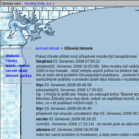
Sledujte také :
Hosting Onlio, a.s.
|
seznam témat
->
Oživená historie
diskuse
Pokud chcete přidat nový příspěvek musíte být zaregistrován 
články
Siegfried
03. červenec 2008 07:00:22
letem - netem
alistaire(02. červenec 2008 18:05:08) : Mno hrubky mě vytáč
server news
2000 to byl masakr... když nebyla aspoň jedna na stránce tak to
Ale já mám dost problém číst populární publikace... poslední 
tiskové zprávy
samozřejmě potěšily v poslední době Idea Národa v husitských
Styr
03. červenec 2008 06:46:58
lubossekk(02. červenec 2008 17:35:02) :
Op :-) Pořád to ještě jde. Kdyby sis zakoupil knihu "Bojové 
Miroslav Žďárský jsou dva idioti, neboť se napřiklad dozvíš,
toho, co v té publikaci můžeš najít :-)
Styr
03. červenec 2008 06:45:49
příspěvek byl smazán użivatelem Styr 03. červenec 2008 08:
vechio
03. červenec 2008 06:18:35
corin(01. červenec 2008 17:16:14) : no nevím jesli ve stáncích
alistaire
02. červenec 2008 16:05:08
mám ten samý problém (s hrubkami), a tady jsem našel v celém 