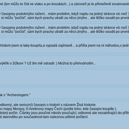
é (tzn můžu to číst ve vlaku a po kouskách...) a zároveň je to přimeřeně erudované...
ý časopisy podobnýho ražení... mám problém, když najdu na jedný stránce víc než 3 h
 si můžu "počíst", sám bych prachy utratil za něco jinýho... ale těžko soudit po prvn
ý časopisy podobnýho ražení... mám problém, když najdu na jedný stránce víc než 3 h
 si můžu "počíst", sám bych prachy utratil za něco jinýho... ale těžko soudit po prvn
u historii jsem si taky koupila,a vypadá zajímavě... a přišla jsem na ni náhodou,v jedn
výkřik o žižkovi ? Už tím mě odradil :) Možná to přehodnotím...
ak s "Archeologem."
dborný, ale seriozní) časopis o historii s názvem Živá historie.
ho mapy Moravy, či Aretinovy mapy Čech (podle toho, kde časopis koupíte ).
brý počin. Články jsou poučné nikoliv poučující, odborné ale nezabíhající do příli
 od starověku po součastnost tam naleznou pěkné počtení.