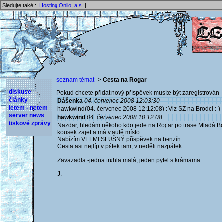
Sledujte také :
Hosting Onlio, a.s.
|
seznam témat
->
Cesta na Rogar
diskuse
Pokud chcete přidat nový příspěvek musíte být zaregistrován 
články
Dášenka
04. červenec 2008 12:03:30
letem - netem
hawkwind(04. červenec 2008 12:12:08) : Viz SZ na Brodci ;-)
server news
hawkwind
04. červenec 2008 10:12:08
tiskové zprávy
Nazdar, hledám někoho kdo jede na Rogar po trase Mladá Bole
kousek zajet a má v autě místo.
Nabízím VELMI SLUŠNÝ příspěvek na benzín.
Cesta asi nejlíp v pátek tam, v neděli nazpátek.
Zavazadla -jedna truhla malá, jeden pytel s krámama.
J.