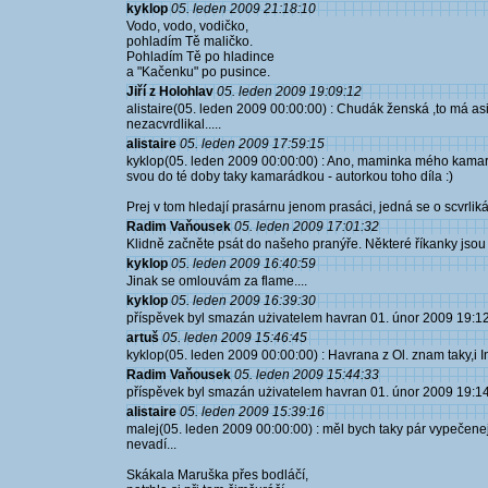
kyklop
05. leden 2009 21:18:10
Vodo, vodo, vodičko,
pohladím Tě maličko.
Pohladím Tě po hladince
a "Kačenku" po pusince.
Jiří z Holohlav
05. leden 2009 19:09:12
alistaire(05. leden 2009 00:00:00) : Chudák ženská ,to má asi 
nezacvrdlikal.....
alistaire
05. leden 2009 17:59:15
kyklop(05. leden 2009 00:00:00) : Ano, maminka mého kamará
svou do té doby taky kamarádkou - autorkou toho díla :)
Prej v tom hledají prasárnu jenom prasáci, jedná se o scvrliká
Radim Vaňousek
05. leden 2009 17:01:32
Klidně začněte psát do našeho pranýře. Některé říkanky jsou
kyklop
05. leden 2009 16:40:59
Jinak se omlouvám za flame....
kyklop
05. leden 2009 16:39:30
příspěvek byl smazán użivatelem havran 01. únor 2009 19:1
artuš
05. leden 2009 15:46:45
kyklop(05. leden 2009 00:00:00) : Havrana z Ol. znam taky,i In
Radim Vaňousek
05. leden 2009 15:44:33
příspěvek byl smazán użivatelem havran 01. únor 2009 19:1
alistaire
05. leden 2009 15:39:16
malej(05. leden 2009 00:00:00) : měl bych taky pár vypečenej
nevadí...
Skákala Maruška přes bodláčí,