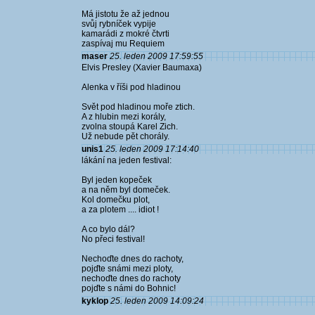
Má jistotu že až jednou
svůj rybníček vypije
kamarádi z mokré čtvrti
zaspívaj mu Requiem
maser
25. leden 2009 17:59:55
Elvis Presley (Xavier Baumaxa)
Alenka v říši pod hladinou
Svět pod hladinou moře ztich.
A z hlubin mezi korály,
zvolna stoupá Karel Zich.
Už nebude pět chorály.
unis1
25. leden 2009 17:14:40
lákání na jeden festival:
Byl jeden kopeček
a na něm byl domeček.
Kol domečku plot,
a za plotem .... idiot !
A co bylo dál?
No přeci festival!
Nechoďte dnes do rachoty,
pojďte snámi mezi ploty,
nechoďte dnes do rachoty
pojďte s námi do Bohnic!
kyklop
25. leden 2009 14:09:24