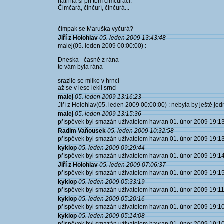
natrhla si při tom čimčuráčí.
Čimčará, činčurí, činčurá...
čímpak se Maruška vyčurá?
Jiří z Holohlav
05. leden 2009 13:43:48
malej(05. leden 2009 00:00:00) :
Dneska - časně z rána
to vám byla rána
srazilo se mlíko v hrnci
až se v lese lekli srnci
malej
05. leden 2009 13:16:23
Jiří z Holohlav(05. leden 2009 00:00:00) : nebyla by ještě je
malej
05. leden 2009 13:15:36
příspěvek byl smazán użivatelem havran 01. únor 2009 19:1
Radim Vaňousek
05. leden 2009 10:32:58
příspěvek byl smazán użivatelem havran 01. únor 2009 19:1
kyklop
05. leden 2009 09:29:44
příspěvek byl smazán użivatelem havran 01. únor 2009 19:1
Jiří z Holohlav
05. leden 2009 07:06:37
příspěvek byl smazán użivatelem havran 01. únor 2009 19:1
kyklop
05. leden 2009 05:33:19
příspěvek byl smazán użivatelem havran 01. únor 2009 19:1
kyklop
05. leden 2009 05:20:16
příspěvek byl smazán użivatelem havran 01. únor 2009 19:1
kyklop
05. leden 2009 05:14:08