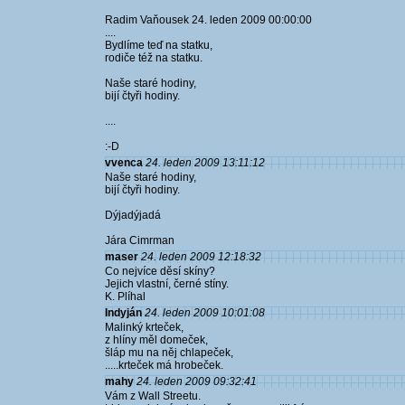
Radim Vaňousek 24. leden 2009 00:00:00
....
Bydlíme teď na statku,
rodiče též na statku.
Naše staré hodiny,
bijí čtyři hodiny.
....
:-D
vvenca
24. leden 2009 13:11:12
Naše staré hodiny,
bijí čtyři hodiny.
Dýjadýjadá
Jára Cimrman
maser
24. leden 2009 12:18:32
Co nejvíce děsí skíny?
Jejich vlastní, černé stíny.
K. Plíhal
Indyján
24. leden 2009 10:01:08
Malinký krteček,
z hlíny měl domeček,
šláp mu na něj chlapeček,
.....krteček má hrobeček.
mahy
24. leden 2009 09:32:41
Vám z Wall Streetu.