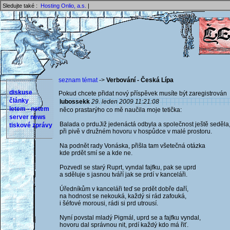
Sledujte také :
Hosting Onlio, a.s.
|
seznam témat
->
Verbování - Česká Lípa
diskuse
Pokud chcete přidat nový příspěvek musíte být zaregistrován 
články
lubossekk
29. leden 2009 11:21:08
letem - netem
něco prastarýho co mě naučila moje tetička:
server news
Balada o prduJiž jedenáctá odbyla a společnost ještě seděla
tiskové zprávy
při pivě v družném hovoru v hospůdce v malé prostoru.
Na podnět rady Vonáska, přišla tam všetečná otázka
kde prdět smí se a kde ne.
Pozvedl se starý Ruprt, vyndal fajfku, pak se uprd
a sděluje s jasnou tváří jak se prdí v kanceláři.
Úředníkům v kanceláři teď se prdět dobře daří,
na hodnost se nekouká, každý si rád zafouká,
i šéfové morousi, rádi si prd utrousí.
Nyní povstal mladý Pigmál, uprd se a fajfku vyndal,
hovoru dal správnou nit, prdí každý kdo má řiť.