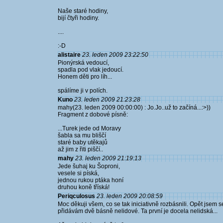
Naše staré hodiny,
bijí čtyři hodiny.
....
:-D
alistaire
23. leden 2009 23:22:50
Pionýrská vedoucí,
spadla pod vlak jedoucí.
Honem děti pro líh...
spálíme ji v polích.
Kuno
23. leden 2009 21:23:28
mahy(23. leden 2009 00:00:00) : Jo.Jo..už to začíná...:>))
Fragment z dobové písně:
...Turek jede od Moravy
šabla sa mu bliščí
staré baby utěkajů
až jim z řiti piščí..
mahy
23. leden 2009 21:19:13
Jede šuhaj ku Šoproni,
vesele si píská,
jednou rukou ptáka honí
druhou koně tříská!
Periqculosus
23. leden 2009 20:08:59
Moc děkuji všem, co se tak iniciativně rozbásnili. Opět jsem
přidávám dvě básně nelidové. Ta první je docela nelidská...