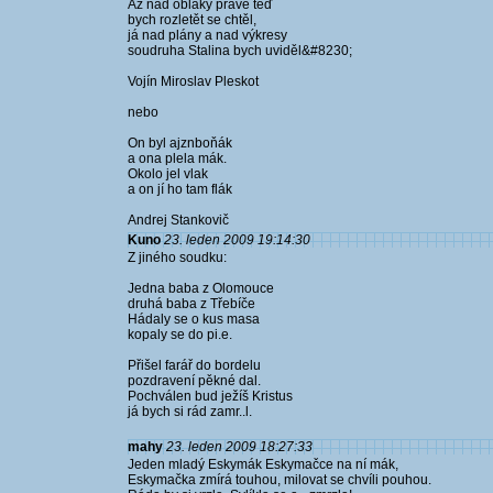
Až nad oblaky právě teď
bych rozletět se chtěl,
já nad plány a nad výkresy
soudruha Stalina bych uviděl&#8230;
Vojín Miroslav Pleskot
nebo
On byl ajznboňák
a ona plela mák.
Okolo jel vlak
a on jí ho tam flák
Andrej Stankovič
Kuno
23. leden 2009 19:14:30
Z jiného soudku:
Jedna baba z Olomouce
druhá baba z Třebíče
Hádaly se o kus masa
kopaly se do pi.e.
Přišel farář do bordelu
pozdravení pěkné dal.
Pochválen bud ježíš Kristus
já bych si rád zamr..l.
mahy
23. leden 2009 18:27:33
Jeden mladý Eskymák Eskymačce na ní mák,
Eskymačka zmírá touhou, milovat se chvíli pouhou.