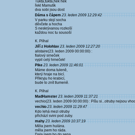
Tuktá,tuktá,hek hek
řekl Mamutík
dva sobi jsou dost
Dáma s čápem
23. leden 2009 12:29:42
V parku stojí socha
děvčete a hocha
S neskrývanou rozkoší
každou noc tu sousoší
K. Plíhal
Jiří z Holohlav
23. leden 2009 12:27:20
alistaire(23. leden 2009 00:00:00) :
fialový srneček
vypil celý hrneček!
Pike
23. leden 2009 11:46:01
Máme doma tuleně,
který hraje na bicí.
Přikryju ho krabicí,
bude to znít tlumeně.
K. Plíhal
MadHamster
23. leden 2009 11:37:21
vechio(23. leden 2009 00:00:00) : Píšu si...otruby nejsou vho
vechio
23. leden 2009 11:29:47
Kdo lehá mezi otruby
přichází svini pod zuby.
mahy
23. leden 2009 10:37:19
Měla jsem hulána.
měla jsem ho ráda.
Dala jsem ho do sena,