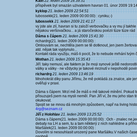
Kain
22. leden 2009 16:39:51
příspěvek byl smazán użivatelem havran 01. únor 2009 19:1
kyklop
21. leden 2009 22:54:51
lubossekk(21. leden 2009 00:00:00) : cyniku;-)
lubossekk
21. leden 2009 21:41:17
vy jste ale zlí, havran si tu založí verbovačku a vy mu jí takhl
nějakou veršovačkou... a já staročeskou poézii túze túze rád
Dáma s čápem
21. leden 2009 15:41:30
richardrg(21. leden 2009 00:00:00) :
Omlouvám se, nechtěla jsem se tě dotknout, jen jsem žertovala
atd. nějak tak vyplynulo...
Kontakt ráda využiju, máš-li pocit, že to nebude mrhání tvým
Wothan
21. leden 2009 15:35:43
Jiří: taky nemusí, ale faktem je že moji synové ještě nedorost
války a války - ne vždycky je takové mrznutí v nepohodě povin
richardrg
21. leden 2009 13:46:19
Mnohokrát díky panu Jiřímu, že mě pokládá za znalce, ale jen
ověřuji v praxi.
Dáma s čápem: Mrzí mě že máš o mě takové mínění. Pokud to 
přisuzuješ jsem na mysli neměl. Pan Jiří ví, že mu jeho stan 
okukovat.
Spojit se se mnou dá mnohým způsobem, např na living histo
4rg@seznam.cz
Jiří z Holohlav
21. leden 2009 13:25:52
Dáma s čápem(21. leden 2009 00:00:00) : Och - znalec ne,je
debaty na LH a sem, tu a tam některý z nich nahlédne a přiho
Maršálek(21. leden 2009 00:00:00) :
Dovolím si nesouhlasit urozený pane Maršálku.V našich čase
osobně.