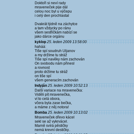
Doktoři si neví rady
mraveneček pije dál
celou noc byl u výčepu
i celý den prochlastal
Dvakrát týdně na záchytce
a tam vždycky po ránu
všem sestřičkám nabízí se
jako dárce orgánu
kyklop
25. leden 2009 13:58:00
haháá:
Tiše spí soudruh Uljanov
a my držíme tu stráž
Tiše spí navěky nám zachován
On svobodu nám přinesl
a rovnost
proto držíme tu stráž
on tiše spí
všem generacím zachován
Indyján
25. leden 2009 10:52:13
Další variace na mravenečka:
Viděli pít mravenečka,
ví to celá obora,
včera byla zase bečka,
a máme z něj notora!
Bomba
25. leden 2009 10:13:02
Mraveneček dřevo kácel
sekl se až vykrvácel.
Marně svírá pěstičky
nemá krevní destičky..