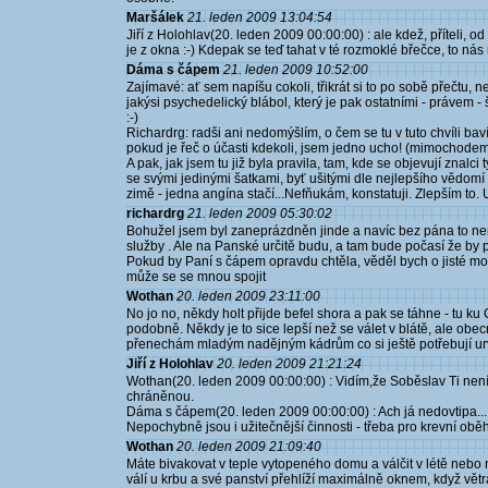
Maršálek
21. leden 2009 13:04:54
Jiří z Holohlav(20. leden 2009 00:00:00) : ale kdež, příteli, 
je z okna :-) Kdepak se teď tahat v té rozmoklé břečce, to nás
Dáma s čápem
21. leden 2009 10:52:00
Zajímavé: ať sem napíšu cokoli, třikrát si to po sobě přečtu, n
jakýsi psychedelický blábol, který je pak ostatními - právem 
:-)
Richardrg: radši ani nedomýšlím, o čem se tu v tuto chvíli b
pokud je řeč o účasti kdekoli, jsem jedno ucho! (mimochodem tě
A pak, jak jsem tu již byla pravila, tam, kde se objevují znal
se svými jedinými šatkami, byť ušitými dle nejlepšího vědomí
zimě - jedna angína stačí...Nefňukám, konstatuji. Zlepším to
richardrg
21. leden 2009 05:30:02
Bohužel jsem byl zaneprázdněn jinde a navíc bez pána to není
služby . Ale na Panské určitě budu, a tam bude počasí že by 
Pokud by Paní s čápem opravdu chtěla, věděl bych o jisté mož
může se se mnou spojit
Wothan
20. leden 2009 23:11:00
No jo no, někdy holt přijde befel shora a pak se táhne - tu k
podobně. Někdy je to sice lepší než se válet v blátě, ale obecně
přenechám mladým nadějným kádrům co si ještě potřebují urv
Jiří z Holohlav
20. leden 2009 21:21:24
Wothan(20. leden 2009 00:00:00) : Vidím,že Soběslav Ti nen
chráněnou.
Dáma s čápem(20. leden 2009 00:00:00) : Ach já nedovtipa...
Nepochybně jsou i užitečnější činnosti - třeba pro krevní oběh
Wothan
20. leden 2009 21:09:40
Máte bivakovat v teple vytopeného domu a válčit v létě nebo
válí u krbu a své panství přehlíží maximálně oknem, když větrá