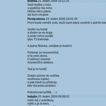
Bomba
25. leden 2009 10:11:35
Sedí myška v rohu
v pastičce má nohu
Občas něco pípne
asi brzo chcípne.
Periqculosus
25. leden 2009 10:01:35
První byste neměli znát, složil jsem kdysi osobně s jedním 
Sedím na troleji
a dívám se do kraje
a pode mnou jezděj
typu T3 tramvaje.
A jedna říkanka, začátek je tradiční
Polámal se mraveneček,
ví to celá obora.
O půlnoci zavolali
mravenčího doktora.
Teď je to hustší
Doktor píchne do srdíčka
morfiovou injekci
a pak hledí na přístroje,
kde má pulsu projekci.
Pokračování příště... :-)
Indyján
25. leden 2009 09:08:02
Vylili mě z autoškoly,
vylilil a já to beru.