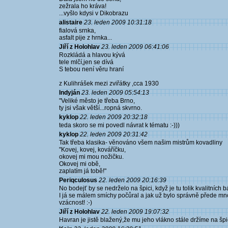
zežrala ho kráva!
...vyšlo kdysi v Dikobrazu
alistaire
23. leden 2009 10:31:18
fialová srnka,
asfalt pije z hrnka...
Jiří z Holohlav
23. leden 2009 06:41:06
Rozkládá a hlavou kývá
tele mlčí,jen se dívá
S tebou není věru hraní
z Kulihrášek mezi zviřátky ,cca 1930
Indyján
23. leden 2009 05:54:13
"Veliké město je třeba Brno,
ty jsi však větší...ropná skvrno.
kyklop
22. leden 2009 20:32:18
teda skoro se mi povedl návrat k tématu :-)))
kyklop
22. leden 2009 20:31:42
Tak třeba klasika- věnováno všem našim mistrům kovadliny
"Kovej, kovej, kováříčku,
okovej mi mou nožičku.
Okovej mi obě,
zaplatím já tobě!"
Periqculosus
22. leden 2009 20:16:39
No bodejť by se nedrželo na špici, když je tu tolik kvalitních
I já se málem smíchy počůral a jak už bylo správně přede mno
vzácnost! :-)
Jiří z Holohlav
22. leden 2009 19:07:32
Havran je jistě blažený,že mu jeho vlákno stále držíme na špi