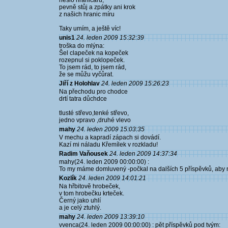
heslo hraničářů,
pevně stůj a zpátky ani krok
z našich hranic míru
Taky umím, a ještě víc!
unis1
24. leden 2009 15:32:39
troška do mlýna:
Šel clapeček na kopeček
rozepnul si poklopeček.
To jsem rád, to jsem rád,
že se můžu vyčůrat.
Jiří z Holohlav
24. leden 2009 15:26:23
Na přechodu pro chodce
drtí tatra důchdce
tlusté střevo,tenké střevo,
jedno vpravo ,druhé vlevo
mahy
24. leden 2009 15:03:35
V mechu a kapradí zápach si dovádí.
Kazí mi náladu Křemílek v rozkladu!
Radim Vaňousek
24. leden 2009 14:37:34
mahy(24. leden 2009 00:00:00) :
To my máme domluvený -počkal na dalších 5 příspěvků, aby mo
Kozlík
24. leden 2009 14:01:21
Na hřbitově hrobeček,
v tom hrobečku krteček.
Černý jako uhlí
a je celý ztuhlý.
mahy
24. leden 2009 13:39:10
vvenca(24. leden 2009 00:00:00) : pět příspěvků pod tvým: