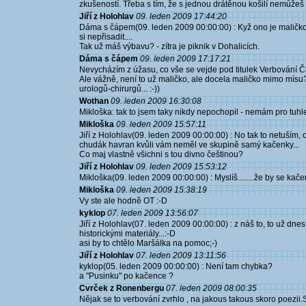
zkušeností. Třeba s tím, že s jednou drátěnou košilí nemůžeš d
Jiří z Holohlav
09. leden 2009 17:44:20
Dáma s čápem(09. leden 2009 00:00:00) : Kyž ono je maličko
si nepřisadit....
Tak už máš výbavu? - zítra je piknik v Dohalicích.
Dáma s čápem
09. leden 2009 17:17:21
Nevycházím z úžasu, co vše se vejde pod titulek Verbování 
Ale vážně, není to už maličko, ale docela maličko mimo mísu
urologů-chirurgů... :-))
Wothan
09. leden 2009 16:30:08
Mikloška: tak to jsem taky nikdy nepochopil - nemám pro tuh
Mikloška
09. leden 2009 15:57:11
Jiří z Holohlav(09. leden 2009 00:00:00) : No tak to netuším,
chudák havran kvůli vám neměl ve skupině samý kačenky...
Co maj vlastně všichni s tou divno češtinou?
Jiří z Holohlav
09. leden 2009 15:53:12
Mikloška(09. leden 2009 00:00:00) : Myslíš........že by se ka
Mikloška
09. leden 2009 15:38:19
Vy ste ale hodně OT :-D
kyklop
07. leden 2009 13:56:07
Jiří z Holohlav(07. leden 2009 00:00:00) : z náš to, to už dn
historickými materiály...:-D
asi by to chtělo Maršálka na pomoc;-)
Jiří z Holohlav
07. leden 2009 13:11:56
kyklop(05. leden 2009 00:00:00) : Není tam chybka?
a "Pusinku" po kačence ?
Cvrček z Ronenbergu
07. leden 2009 08:00:35
Nějak se to verbování zvrhlo , na jakous takous skoro poezii.