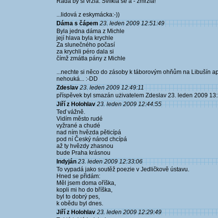
Ráda by si vrzla. Svlíkla se a - zmrzla!
...lidová z eskymácka:-))
Dáma s čápem
23. leden 2009 12:51:49
Byla jedna dáma z Michle
její hlava byla krychle
Za slunečného počasí
za krychli péro dala si
čímž zmátla pány z Michle
...nechte si něco do zásoby k táborovým ohňům na Libušín ap
nehouká... :-DD
Zdeslav
23. leden 2009 12:49:11
příspěvek byl smazán użivatelem Zdeslav 23. leden 2009 13
Jiří z Holohlav
23. leden 2009 12:44:55
Teď vážně.
Vidím město rudé
vyžrané a chudé
nad ním hvězda pěticípá
pod ní Český národ chcípá
až ty hvězdy zhasnou
bude Praha krásnou
Indyján
23. leden 2009 12:33:06
To vypadá jako soutěž poezie v Jedličkově ústavu.
Hned se přidám:
Měl jsem doma oříška,
kopli mi ho do bříška,
byl to dobrý pes,
k obědu byl dnes.
Jiří z Holohlav
23. leden 2009 12:29:49