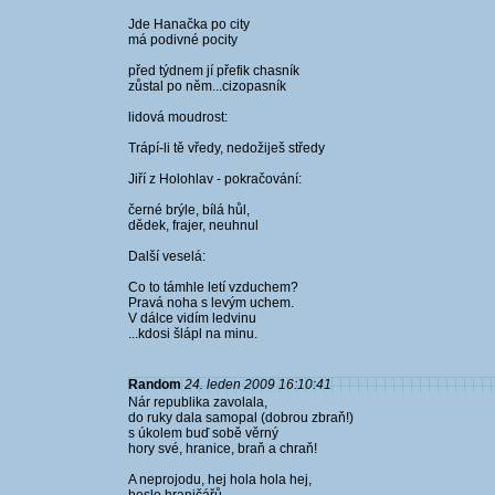
Jde Hanačka po city
má podivné pocity
před týdnem jí přefik chasník
zůstal po něm...cizopasník
lidová moudrost:
Trápí-li tě vředy, nedožiješ středy
Jiří z Holohlav - pokračování:
černé brýle, bílá hůl,
dědek, frajer, neuhnul
Další veselá:
Co to támhle letí vzduchem?
Pravá noha s levým uchem.
V dálce vidím ledvinu
...kdosi šlápl na minu.
Random
24. leden 2009 16:10:41
Nár republika zavolala,
do ruky dala samopal (dobrou zbraň!)
s úkolem buď sobě věrný
hory své, hranice, braň a chraň!
A neprojodu, hej hola hola hej,