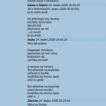
Házím šavle v trenažéru.
Dáma s čápem
24. leden 2009 20:00:10
Jiří z Holohlav(24. leden 2009 00:00:00) :
já to znám jinak:
Na přechodu pro chodce
drtí tatra důchodce
drtí drtí drtí
důchodce se vrtí
...už nevrtí
je po smrti...
mahy
24. leden 2009 16:43:19
Mno tak jedem:
Nagasaki, Hirošima,
japoncům už není zima.
Nukleární zář
zahřála jim tvář!
A variace na Unise1:
Šel dědeček na kopeček
nařezat si šnytlík.
Kudlička mu trochu sjela
uřízl si pytlík!
Šel dědeček na kopeček
zamordovat moráka.
Kudlička mu trochu sjela
ufikl si ...!
Zdeslav
24. leden 2009 16:10:41
Něco ze života: