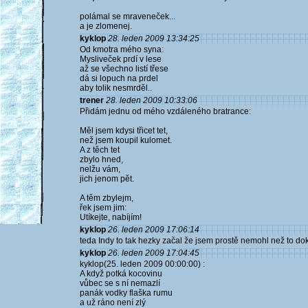
polámal se mraveneček...
a je zlomenej.
kyklop
28. leden 2009 13:34:25
Od kmotra mého syna:
Mysliveček prdí v lese
až se všechno listí třese
dá si lopuch na prdel
aby tolik nesmrděl..
trener
28. leden 2009 10:33:06
Přidám jednu od mého vzdáleného bratrance:
Měl jsem kdysi třicet tet,
než jsem koupil kulomet.
A z těch tet
zbylo hned,
nelžu vám,
jich jenom pět.
A těm zbylejm,
řek jsem jim:
Utíkejte, nabíjím!
kyklop
26. leden 2009 17:06:14
teda Indy to tak hezky začal že jsem prostě nemohl než to dok
kyklop
26. leden 2009 17:04:45
kyklop(25. leden 2009 00:00:00) :
A když potká kocovinu
vůbec se s ní nemazlí
panák vodky flaška rumu
a už ráno není zlý