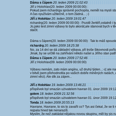
Dáma s čápem
20. leden 2009 21:02:43
Jiří z Holohlav(20. leden 2009 00:00:00) :
Pokud jsem richardrga správně pochopila, neměl na mysli stan
A čas využívám užitečně, o tom žádná... ;-)
Jiří z Holohlav
20. leden 2009 19:01:47
richardrg(20. leden 2009 00:00:00) : Pozdě žertéři,ostatně i ty 
Jo,jako test zimní výbavy to bylo akorát,ale stanovat bych 
stačit.
Dáma s čápem(20. leden 2009 00:00:00) : Tak to máš spoustu č
richardrg
20. leden 2009 18:25:38
No, za 14 dní se dá základní výbava, při troše šikovnosti poříd
Jinak, by se určitě na zahřívání někdo našel a Jiřího stan patří
Dáma s čápem
20. leden 2009 17:52:46
Jiří z Holohlav(09. leden 2009 00:00:00)
Výbavu nemám, zato mám angínu, už druhý týden...:-(( ale na
v bitvě jsem přehodnotila po vašich dobře míněných radách,
zimní věci). Ale dík za zájem...
Jiří z Holohlav
19. leden 2009 13:46:21
příspěvek byl smazán użivatelem havran 01. únor 2009 19:1
golem
18. leden 2009 21:32:56
příspěvek byl smazán użivatelem havran 01. únor 2009 19:1
Tonda
18. leden 2009 20:55:13
Havrane, Havrane, to sis to zavařil co? Tys asi čekal, že se ti
rejpala hned tak nenarazíš.
Myslím, že než zakládat nějakou novou skupinu, měl by sis na