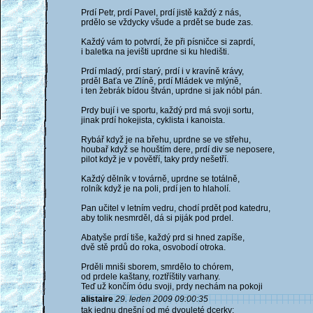
Prdí Petr, prdí Pavel, prdí jistě každý z nás,
prdělo se vždycky všude a prdět se bude zas.
Každý vám to potvrdí, že při písničce si zaprdí,
i baletka na jevišti uprdne si ku hledišti.
Prdí mladý, prdí starý, prdí i v kravíně krávy,
prděl Baťa ve Zlíně, prdí Mládek ve mlýně,
i ten žebrák bídou štván, uprdne si jak nóbl pán.
Prdy bují i ve sportu, každý prd má svoji sortu,
jinak prdí hokejista, cyklista i kanoista.
Rybář když je na břehu, uprdne se ve střehu,
houbař když se houštím dere, prdí div se neposere,
pilot když je v povětří, taky prdy nešetří.
Každý dělník v továrně, uprdne se totálně,
rolník když je na poli, prdí jen to hlaholí.
Pan učitel v letním vedru, chodí prdět pod katedru,
aby tolik nesmrděl, dá si piják pod prdel.
Abatyše prdí tiše, každý prd si hned zapíše,
dvě stě prdů do roka, osvobodí otroka.
Prděli mniši sborem, smrdělo to chórem,
od prdele kaštany, roztříštily varhany.
Teď už končím ódu svoji, prdy nechám na pokoji
alistaire
29. leden 2009 09:00:35
tak jednu dnešní od mé dvouleté dcerky: