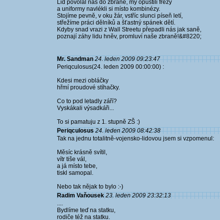
Lid povolal nás do zbraně, my opustili frézy
a uniformy navlékli si místo kombinézy.
Stojíme pevně, v oku žár, vstříc slunci píseň letí,
střežíme práci dělníků a šťastný spánek dětí.
Kdyby snad vrazi z Wall Streetu přepadli nás jak saně,
poznají záhy lidu hněv, promluví naše zbraně!&#8220;
Mr. Sandman
24. leden 2009 09:23:47
Periqculosus(24. leden 2009 00:00:00) :
Kdesi mezi obláčky
hřmí proudové stíhačky.
Co to pod letadly září?
Vyskákali výsadkáři...
To si pamatuju z 1. stupně ZŠ :)
Periqculosus
24. leden 2009 08:42:38
Tak na jednu totalitně-vojensko-lidovou jsem si vzpomenul:
Měsíc krásně svítil,
vítr tiše vál,
a já místo tebe,
tiskl samopal.
Nebo tak nějak to bylo :-)
Radim Vaňousek
23. leden 2009 23:32:13
....
Bydlíme teď na statku,
rodiče též na statku.