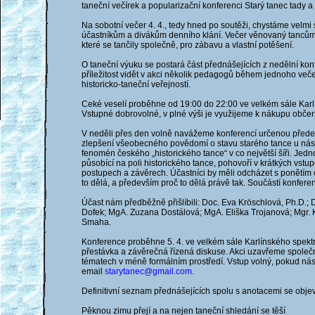
taneční večírek a popularizační konferenci Starý tanec tady a 
Na sobotní večer 4. 4., tedy hned po soutěži, chystáme velm
účastníkům a divákům denního klání. Večer věnovaný tancům, 
které se tančily společně, pro zábavu a vlastní potěšení.
O taneční výuku se postará část přednášejících z nedělní kon
příležitost vidět v akci několik pedagogů během jednoho več
historicko-taneční veřejností.
Ceké veselí proběhne od 19:00 do 22:00 ve velkém sále Karlí
Vstupné dobrovolné, v plné výši je využijeme k nákupu občer
V neděli přes den volně navážeme konferencí určenou předev
zlepšení všeobecného povědomí o stavu starého tance u nás. 
fenomén českého „historického tance“ v co největší šíři. Jed
působící na poli historického tance, pohovoří v krátkých vstu
postupech a závěrech. Účastníci by měli odcházet s ponětím o
to dělá, a především proč to dělá právě tak. Součástí konfer
Účast nám předběžně přišlíbili: Doc. Eva Kröschlová, Ph.D.; 
Dofek; MgA. Zuzana Dostálová; MgA. Eliška Trojanová; Mgr. 
Smaha.
Konference proběhne 5. 4. ve velkém sále Karlínského spektr
přestávka a závěrečná řízená diskuse. Akci uzavřeme spole
tématech v méně formálním prostředí. Vstup volný, pokud nás
email
starytanec@gmail.com
.
Definitivní seznam přednášejících spolu s anotacemi se obje
Pěknou zimu přejí a na nejen taneční shledání se těší