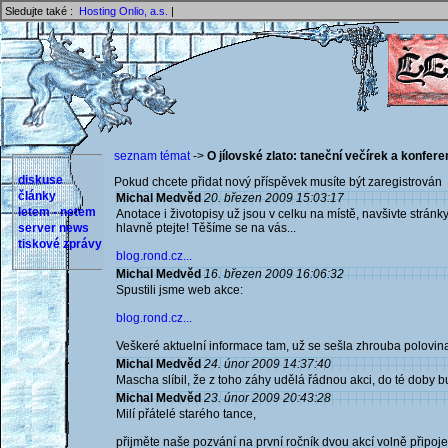
Sledujte také :
Hosting Onlio, a.s.
|
seznam témat
->
O jílovské zlato: taneční večírek a konfer
diskuse
Pokud chcete přidat nový příspěvek musíte být zaregistrován 
články
Michal Medvěd
20. březen 2009 15:03:17
letem - netem
Anotace i životopisy už jsou v celku na místě, navšivte stránky
server news
hlavně ptejte! Těšíme se na vás...
tiskové zprávy
blog.rond.cz...
Michal Medvěd
16. březen 2009 16:06:32
Spustili jsme web akce:
blog.rond.cz...
Veškeré aktuelní informace tam, už se sešla zhrouba polovina
Michal Medvěd
24. únor 2009 14:37:40
Mascha slíbil, že z toho záhy udělá řádnou akci, do té doby bu
Michal Medvěd
23. únor 2009 20:43:28
Milí přátelé starého tance,
přijměte naše pozvání na první ročník dvou akcí volně připojen