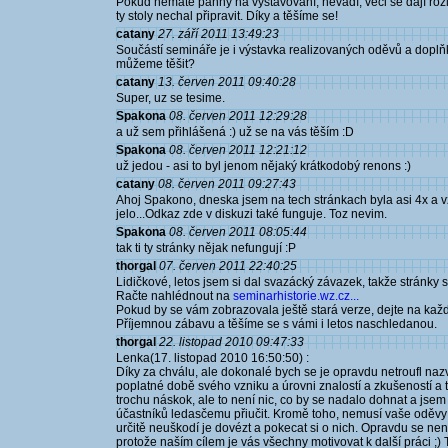
Pokud nemáte panny na vystavování, nevadí, věci se dají rozlo
ty stoly nechal připravit. Díky a těšíme se!
catany
27. září 2011 13:49:23
Součástí semináře je i výstavka realizovaných oděvů a doplňk
můžeme těšit?
catany
13. červen 2011 09:40:28
Super, uz se tesime.
Spakona
08. červen 2011 12:29:28
a už sem přihlášená :) už se na vás těším :D
Spakona
08. červen 2011 12:21:12
už jedou - asi to byl jenom nějaký krátkodobý renons :)
catany
08. červen 2011 09:27:43
Ahoj Spakono, dneska jsem na tech stránkach byla asi 4x a vž
jelo...Odkaz zde v diskuzi také funguje. Toz nevim.
Spakona
08. červen 2011 08:05:44
tak ti ty stránky nějak nefungují :P
thorgal
07. červen 2011 22:40:25
Lidičkové, letos jsem si dal svazácký závazek, takže stránky 
Račte nahlédnout na
seminarhistorie.wz.cz...
Pokud by se vám zobrazovala ještě stará verze, dejte na každ
Příjemnou zábavu a těšíme se s vámi i letos naschledanou.
thorgal
22. listopad 2010 09:47:33
Lenka(17. listopad 2010 16:50:50) :
Díky za chválu, ale dokonalé bych se je opravdu netroufl na
poplatné době svého vzniku a úrovni znalostí a zkušeností a 
trochu náskok, ale to není nic, co by se nadalo dohnat a jse
účastníků ledasčemu přiučit. Kromě toho, nemusí vaše oděvy v
určitě neuškodí je dovézt a pokecat si o nich. Opravdu se není
protože naším cílem je vás všechny motivovat k další práci 