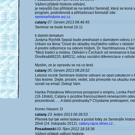
Vážení přátelé historie odívání,
je nejvyšší čas přihlásit se na letošní Seminář, který se koná
program, podrobnosti a přihlašovací formulář zde:
seminarhistorie.wz.cz...
catany
07. červen 2013 06:46:45
Seminar se bude konat 16.11
k dalsim tematum
Justyna Rychlik Sepial bude prednaset o damskem odevu z ro
Urbani na téma "Úvod do skladby mužského oděvu v období tři
A predni odbornice na odevni historii, Dr. Nachtmanova z N
"Mezi tradicí a módou. Odívání v Čechách od renesance k bar
člověka&#8220; &#8211; odraz sociální diferenciace v odívání 
Myslim, ze je opravdu se na co tesit.
catany
05. červen 2013 08:29:52
Letosni rocnik Seminare historie odivani se opet uskutecni v
Vas tesime. Dejte, prosim, vedet, zda privezete na ukazku sve 
ozvali na email. Dekuji Vam.
Hanka Polaskova Wincorova povypraví o empiru, Lenka Pe
(16-18stol), Catany o pozdne francouzskem renesacnim odev
prezentovat.......A dalsi prednasky? Chystame prekvapeni, ne
Konec hlaseni :D
catany
23. leden 2013 06:36:53
Přemek byl tak velmi laskav a poslal fotky ze Semináře hist
Zlíně (24. listopadu 2012).
catany.rajce.idnes.cz...
Posadowski
03. říjen 2012 18:18:36
Vážení přátelé oděvní historie,