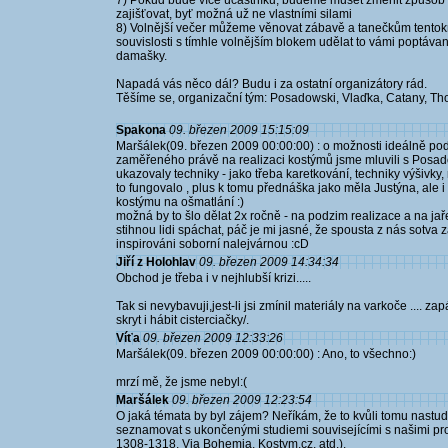
7) Pokud bude více účastníků, budeme muset změnit způsob 
zajišťovat, byť možná už ne vlastními silami
8) Volnější večer můžeme věnovat zábavě a tanečkům tentokrá
souvislosti s tímhle volnějším blokem udělat to vámi poptávané
damašky.
Napadá vás něco dál? Budu i za ostatní organizátory rád.
Těšíme se, organizační tým: Posadowski, Vlaďka, Catany, Th
Spakona
09. březen 2009 15:15:09
Maršálek(09. březen 2009 00:00:00) : o možnosti ideálně pod
zaměřeného právě na realizaci kostýmů jsme mluvili s Posado
ukazovaly techniky - jako třeba karetkování, techniky výšivky, ru
to fungovalo , plus k tomu přednáška jako měla Justýna, ale
kostýmu na ošmatlání :)
možná by to šlo dělat 2x ročně - na podzim realizace a na jař
stihnou lidi spáchat, páč je mi jasné, že spousta z nás sotva 
inspirováni soborní nalejvárnou :cD
Jiří z Holohlav
09. březen 2009 14:34:34
Obchod je třeba i v nejhlubší krizi.....
Tak si nevybavuji,jest-li jsi zmínil materiály na varkoče .... za
skryt i hábit cisterciačky/.
Víťa
09. březen 2009 12:33:26
Maršálek(09. březen 2009 00:00:00) : Ano, to všechno:)
mrzí mě, že jsme nebyl:(
Maršálek
09. březen 2009 12:23:54
O jaká témata by byl zájem? Neříkám, že to kvůli tomu nast
seznamovat s ukončenými studiemi souvisejícími s našimi pr
1308-1318, Via Bohemia, Kostym.cz, atd.).