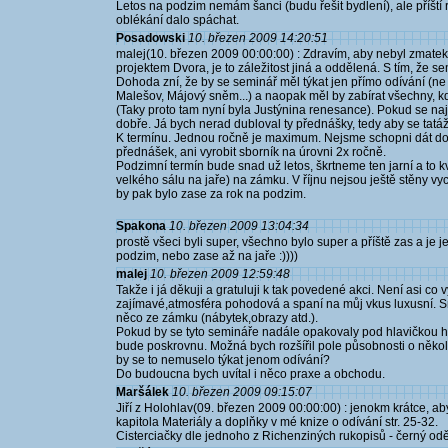
Letos na podzim nemám šanci (budu řešit bydlení), ale příšt
oblékání dalo spáchat.
Posadowski
10. březen 2009 14:20:51
malej(10. březen 2009 00:00:00) : Zdravím, aby nebyl zmatek
projektem Dvora, je to záležitost jiná a oddělená. S tím, že sem 
Dohoda zní, že by se seminář měl týkat jen přímo odívání (ne te
Malešov, Májový sněm...) a naopak měl by zabírat všechny, kd
(Taky proto tam nyní byla Justýnina renesance). Pokud se naj
dobře. Já bych nerad dubloval ty přednášky, tedy aby se tatá
K termínu. Jednou ročně je maximum. Nejsme schopni dát doh
přednášek, ani vyrobit sborník na úrovni 2x ročně.
Podzimní termín bude snad už letos, škrtneme ten jarní a to 
velkého sálu na jaře) na zámku. V říjnu nejsou ještě stěny vych
by pak bylo zase za rok na podzim.
Spakona
10. březen 2009 13:04:34
prostě všeci byli super, všechno bylo super a příště zas a je je
podzim, nebo zase až na jaře :))))
malej
10. březen 2009 12:59:48
Takže i já děkuji a gratuluji k tak povedené akci. Není asi co
zajímavé,atmosféra pohodová a spaní na můj vkus luxusní. S
něco ze zámku (nábytek,obrazy atd.).
Pokud by se tyto semináře nadále opakovaly pod hlavičkou
bude poskrovnu. Možná bych rozšířil pole působnosti o několik
by se to nemuselo týkat jenom odívání?
Do budoucna bych uvítal i něco praxe a obchodu.
Maršálek
10. březen 2009 09:15:07
Jiří z Holohlav(09. březen 2009 00:00:00) : jenokm krátce, ab
kapitola Materiály a doplňky v mé knize o odívání str. 25-32.
Cisterciačky dle jednoho z Richenziných rukopisů - černý oděv