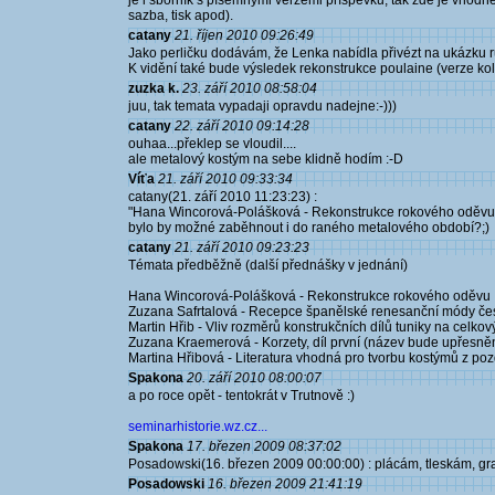
je i sborník s písemnými verzemi příspěvků, tak zde je vhodn
sazba, tisk apod).
catany
21. říjen 2010 09:26:49
Jako perličku dodávám, že Lenka nabídla přivézt na ukázku 
K vidění také bude výsledek rekonstrukce poulaine (verze ko
zuzka k.
23. září 2010 08:58:04
juu, tak temata vypadaji opravdu nadejne:-)))
catany
22. září 2010 09:14:28
ouhaa...překlep se vloudil....
ale metalový kostým na sebe klidně hodím :-D
Víťa
21. září 2010 09:33:34
catany(21. září 2010 11:23:23) :
"Hana Wincorová-Polášková - Rekonstrukce rokového oděvu
bylo by možné zaběhnout i do raného metalového období?;)
catany
21. září 2010 09:23:23
Témata předběžně (další přednášky v jednání)
Hana Wincorová-Polášková - Rekonstrukce rokového oděvu
Zuzana Safrtalová - Recepce španělské renesanční módy če
Martin Hřib - Vliv rozměrů konstrukčních dílů tuniky na celko
Zuzana Kraemerová - Korzety, díl první (název bude upřesně
Martina Hřibová - Literatura vhodná pro tvorbu kostýmů z p
Spakona
20. září 2010 08:00:07
a po roce opět - tentokrát v Trutnově :)
seminarhistorie.wz.cz...
Spakona
17. březen 2009 08:37:02
Posadowski(16. březen 2009 00:00:00) : plácám, tleskám, grat
Posadowski
16. březen 2009 21:41:19