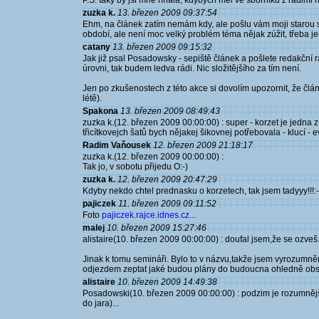
P.S. taky by jsi mně hnala, kdybych měl ve sborníku z radimi n
zuzka k.
13. březen 2009 09:37:54
Ehm, na článek zatím nemám kdy, ale pošlu vám moji starou s
období, ale není moc velký problém téma nějak zúžit, třeba j
catany
13. březen 2009 09:15:32
Jak již psal Posadowsky - sepiště článek a pošlete redakční 
úrovni, tak budem ledva rádi. Nic složitějšího za tím není.
Jen po zkušenostech z této akce si dovolím upozornit, že člá
létě).
Spakona
13. březen 2009 08:49:43
zuzka k.(12. březen 2009 00:00:00) : super - korzet je jedna 
třicítkovejch šatů bych nějakej šikovnej potřebovala - klucí - e
Radim Vaňousek
12. březen 2009 21:18:17
zuzka k.(12. březen 2009 00:00:00) :
Tak jo, v sobotu přijedu O:-)
zuzka k.
12. březen 2009 20:47:29
Kdyby nekdo chtel prednasku o korzetech, tak jsem tadyyy!!!:-
pajiczek
11. březen 2009 09:11:52
Foto
pajiczek.rajce.idnes.cz...
malej
10. březen 2009 15:27:46
alistaire(10. březen 2009 00:00:00) : doufal jsem,že se ozveš
Jinak k tomu semináři. Bylo to v názvu,takže jsem vyrozumněn 
odjezdem zeptat jaké budou plány do budoucna ohledně obs
alistaire
10. březen 2009 14:49:38
Posadowski(10. březen 2009 00:00:00) : podzim je rozumnější
do jara)...