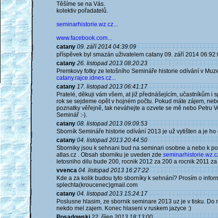
Těšíme se na Vás.
kolektiv pořadatelů.
seminarhistorie.wz.cz...
www.facebook.com...
catany
09. září 2014 04:39:09
příspěvek byl smazán uživatelem catany 09. září 2014 06:92:
catany
26. listopad 2013 08:20:23
Premkovy fotky ze letošního Semináře historie odívání v Muz
catany.rajce.idnes.cz...
catany
17. listopad 2013 06:41:17
Pratelé, děkuji vám všem, at již přednášejícím, učastníkům i 
rok se sejdeme opět v hojném počtu. Pokud máte zájem, nebo
poznatky věřejně, tak neváhejte a ozvete se mě nebo Petru Vo
Seminář :-).
catany
08. listopad 2013 09:09:53
Sborník Semináře historie odívání 2013 je už vytišten a je ho 
catany
04. listopad 2013 20:44:50
Sborniky jsou k sehnani bud na seminari osobne a nebo k pos
atlas.cz . Obsah sborniku je uveden zde
seminarhistorie.wz.cz
letosniho dilu bude 200, rocnik 2012 za 200 a rocnik 2011 za
vvenca
04. listopad 2013 16:27:22
Kde a za kolik budou tyto sborníky k sehnání? Prosím o info
splechta(kroucenec)gmail.com
catany
04. listopad 2013 15:24:17
Poslusne hlasim, ze sbornik seminare 2013 uz je v tisku. Do
nekdo mel zajem. Konec hlaseni v ruskem jazyce :)
Posadowski
22. říjen 2013 18:13:00