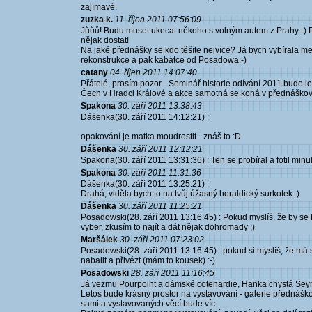
zajímavé.
zuzka k.
11. říjen 2011 07:56:09
Jůůů! Budu muset ukecat někoho s volným autem z Prahy:-) P
nějak dostat!
Na jaké přednášky se kdo těšíte nejvíce? Já bych vybírala mez
rekonstrukce a pak kabátce od Posadowa:-)
catany
04. říjen 2011 14:07:40
Přátelé, prosím pozor - Seminář historie odívání 2011 bude
Čech v Hradci Králové a akce samotná se koná v přednáško
Spakona
30. září 2011 13:38:43
Dášenka(30. září 2011 14:12:21) :
opakování je matka moudrostit - znáš to :D
Dášenka
30. září 2011 12:12:21
Spakona(30. září 2011 13:31:36) : Ten se probíral a fotil minul
Spakona
30. září 2011 11:31:36
Dášenka(30. září 2011 13:25:21) :
Drahá, viděla bych to na tvůj úžasný heraldický surkotek :)
Dášenka
30. září 2011 11:25:21
Posadowski(28. září 2011 13:16:45) : Pokud myslíš, že by se 
vyber, zkusím to najít a dát nějak dohromady ;)
Maršálek
30. září 2011 07:23:02
Posadowski(28. září 2011 13:16:45) : pokud si myslíš, že má
nabalit a přivézt (mám to kousek) :-)
Posadowski
28. září 2011 11:16:45
Já vezmu Pourpoint a dámské cotehardie, Hanka chystá Seymo
Letos bude krásný prostor na vystavování - galerie přednáš
sami a vystavovaných věcí bude víc.