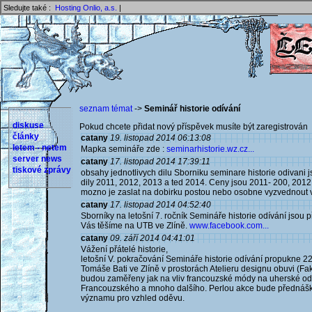
Sledujte také :
Hosting Onlio, a.s.
|
seznam témat
->
Seminář historie odívání
diskuse
Pokud chcete přidat nový příspěvek musíte být zaregistrován 
články
catany
19. listopad 2014 06:13:08
letem - netem
Mapka semináře zde :
seminarhistorie.wz.cz...
server news
catany
17. listopad 2014 17:39:11
tiskové zprávy
obsahy jednotlivych dilu Sborniku seminare historie odivani 
dily 2011, 2012, 2013 a ted 2014. Ceny jsou 2011- 200, 2012 
mozno je zaslat na dobirku postou nebo osobne vyzvednout v
catany
17. listopad 2014 04:52:40
Sborníky na letošní 7. ročník Semináře historie odívání jsou 
Vás těšíme na UTB ve Zlíně.
www.facebook.com...
catany
09. září 2014 04:41:01
Vážení přátelé historie,
letošní V. pokračování Semináře historie odívání propukne 22
Tomáše Bati ve Zlíně v prostorách Atelieru designu obuvi (Fa
budou zaměřeny jak na vliv francouzské módy na uherské oděv
Francouzského a mnoho dalšího. Perlou akce bude přednáška
významu pro vzhled oděvu.