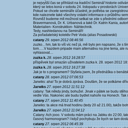
je nejvyšší čas se přihlásit na tradiční Seminář historie odíván
který se letos koná v sobotu 24. listopadu v prostorách Univer
Pokud se chcete semináře účastnit, je potřeba se zaregistr
kde naleznete také všechny ostatní informace o průběhu sem
Rovněž budeme mít možnost setkat se zde s předními odborníky 
Bravermanová, Dr. K. Urbanová a také Dr. Katrin Kania, autor
Materialien- Konstruktion- Nähtechnik.
Tedy, nashledanou na Semináři!
Za pořadatelský kolektiv Petr Voda (alias Posadowski)
catany
29. srpen 2012 08:46:56
zuzko... hm, tak to víš víc než já, mě bylo jen napsano, že s 
tom......V kazdem pripade mam alternativu na jine tema, ale n
vyhlasovat....
zuzka k.
28. srpen 2012 16:28:57
příspěvek byl smazán uživatelem zuzka k. 28. srpen 2012 18
zuzka k.
28. srpen 2012 16:27:38
Jak je to s programem? Slyšela jsem, že přednáška o benát
catany
28. srpen 2012 07:06:53
Jarwiks: aha! To je dobrá zpráva. Doufám, že se potkáme dřív
Jarwiks
27. srpen 2012 11:51:12
catany: Tak někdy jindy, bohužel. Jinak v pátek se budu stě
vedle Vás. Nakonec ale budu bydlet nahoře na Honech. Tak 
catany
27. srpen 2012 11:40:45
Jarwiks: ta akce má trvat hodinu (tedy 20 až 21.00), takže bohu
Jarwiks
27. srpen 2012 11:04:12
Catany: Ach jooo. V sobotu mám práci na Jabku do 22:00, tak
časový harmonogram? I když pochybuju že bych se tam dosta
catany
27. srpen 2012 06:45:39