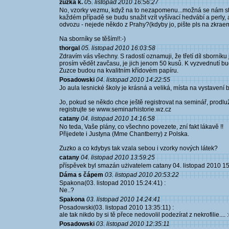
zuzka k.
05. listopad 2010 16:56:27
No, vzorky vezmu, když na to nezapomenu...možná se nám stihn
každém případě se budu snažit vzít vyšívací hedvábí a perly,
odvozu - nejede někdo z Prahy?(kdyby jo, pište pls na zkra
Na sborníky se těším!!:-)
thorgal
05. listopad 2010 16:03:58
Zdravím vás všechny. S radostí oznamuji, že třetí díl sborníku 
prosím vědět zavčasu, je jich jenom 50 kusů. K vyzvednutí b
Zuzce budou na kvalitním křídovém papíru.
Posadowski
04. listopad 2010 14:22:55
Jo aula lesnické školy je krásná a veliká, místa na vystavení 
Jo, pokud se někdo chce ještě registrovat na seminář, prodluž
registrujte se www.seminarhistorie.wz.cz
catany
04. listopad 2010 14:16:58
No teda, Vaše plány, co všechno povezete, zní fakt lákavě !!
Přijedete i Justyna (Mme Chantberry) z Polska.
Zuzko a co kdybys tak vzala sebou i vzorky nových látek?
catany
04. listopad 2010 13:59:25
příspěvek byl smazán użivatelem catany 04. listopad 2010 15
Dáma s čápem
03. listopad 2010 20:53:22
Spakona(03. listopad 2010 15:24:41) :
Ne..?
Spakona
03. listopad 2010 14:24:41
Posadowski(03. listopad 2010 13:35:11) :
ale tak nikdo by si tě přece nedovolil podezírat z nekrofilie.... 
Posadowski
03. listopad 2010 12:35:11