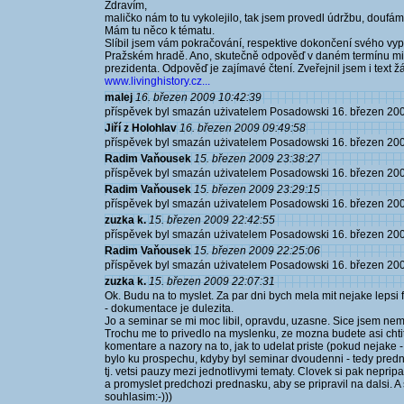
Zdravím,
maličko nám to tu vykolejilo, tak jsem provedl údržbu, doufám,
Mám tu něco k tématu.
Slíbil jsem vám pokračování, respektive dokončení svého vyp
Pražském hradě. Ano, skutečně odpověď v daném termínu mi n
prezidenta. Odpověď je zajímavé čtení. Zveřejnil jsem i text žá
www.livinghistory.cz...
malej
16. březen 2009 10:42:39
příspěvek byl smazán użivatelem Posadowski 16. březen 20
Jiří z Holohlav
16. březen 2009 09:49:58
příspěvek byl smazán użivatelem Posadowski 16. březen 20
Radim Vaňousek
15. březen 2009 23:38:27
příspěvek byl smazán użivatelem Posadowski 16. březen 20
Radim Vaňousek
15. březen 2009 23:29:15
příspěvek byl smazán użivatelem Posadowski 16. březen 20
zuzka k.
15. březen 2009 22:42:55
příspěvek byl smazán użivatelem Posadowski 16. březen 20
Radim Vaňousek
15. březen 2009 22:25:06
příspěvek byl smazán użivatelem Posadowski 16. březen 20
zuzka k.
15. březen 2009 22:07:31
Ok. Budu na to myslet. Za par dni bych mela mit nejake lepsi f
- dokumentace je dulezita.
Jo a seminar se mi moc libil, opravdu, uzasne. Sice jsem neme
Trochu me to privedlo na myslenku, ze mozna budete asi chtit 
komentare a nazory na to, jak to udelat priste (pokud nejake 
bylo ku prospechu, kdyby byl seminar dvoudenni - tedy pred
tj. vetsi pauzy mezi jednotlivymi tematy. Clovek si pak neprip
a promyslet predchozi prednasku, aby se pripravil na dalsi. A 
souhlasim:-)))