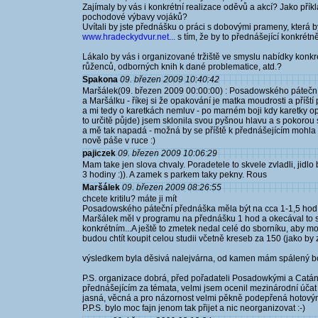
Zajímaly by vás i konkrétní realizace oděvů a akcí? Jako pří
pochodové výbavy vojáků?
Uvítali by jste přednášku o práci s dobovými prameny, která by
www.hradeckydvur.net...
s tím, že by to přednášející konkrétn
Lákalo by vás i organizované tržiště ve smyslu nabídky konkré
růženců, odborných knih k dané problematice, atd.?
Spakona
09. březen 2009 10:40:42
Maršálek(09. březen 2009 00:00:00) : Posadowského páteční 
a Maršálku - říkej si že opakování je matka moudrosti a příš
a mi tedy o karetkách nemluv - po marném boji kdy karetky opa
to určitě půjde) jsem sklonila svou pyšnou hlavu a s pokorou
a mě tak napadá - možná by se příště k přednášejícím mohl
nově páše v ruce :)
pajiczek
09. březen 2009 10:06:29
Mam take jen slova chvaly. Poradetele to skvele zvladli, jidl
3 hodiny :)). A zamek s parkem taky pekny. Rous
Maršálek
09. březen 2009 08:26:55
chcete kritilu? máte ji mít
Posadowského páteční přednáška měla být na cca 1-1,5 hod, 
Maršálek měl v programu na přednášku 1 hod a okecával to sk
konkrétním...A ještě to zmetek nedal celé do sborníku, aby m
budou chtít koupit celou studii včetně kreseb za 150 (jako by z
výsledkem byla děsivá nalejvárna, od kamen mám spálený bok
P.S. organizace dobrá, před pořadateli Posadowkými a Catá
přednášejícím za témata, velmi jsem ocenil mezinárodní účat 
jasná, věcná a pro názornost velmi pěkně podepřená hotovými
P.P.S. bylo moc fajn jenom tak přijet a nic neorganizovat :-)