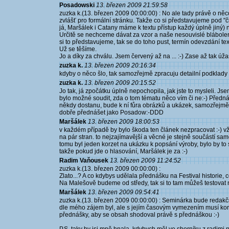
Posadowski
13. březen 2009 21:59:58
zuzka k.(13. březen 2009 00:00:00) : No ale tady právě o něco
zvlášť pro formální stránku. Takže co si představujeme pod "
já, Maršálek i Catany máme k textu přístup každý úplně jiný) 
Určitě se nechceme dávat za vzor a naše nesouvislé blábolení
si to představujeme, tak se do toho pust, termín odevzdání te
Už se těšíme.
Jo a díky za chválu. Jsem červený až na ... :-) Zase až tak úža
zuzka k.
13. březen 2009 20:16:34
kdyby o něco šlo, tak samozřejmě zpracuju detailní podklady
zuzka k.
13. březen 2009 20:15:52
Jo tak, já zpočátku úplně nepochopila, jak jste to mysleli. Js
bylo možné soudit, zda o tom tématu něco vím či ne:-) Předná
někdy dostanu, bude k ní fůra obrázků a ukázek, samozřejmě i 
dobře přednášet jako Posadow:-DDD
Maršálek
13. březen 2009 18:00:53
v každém případě by bylo škoda ten článek nezpracovat :-) v
na pár stran. to nejzajímavější a věcné je stejně součástí s
tomu byl jeden korzet na ukázku k popsání výroby, bylo by to 
takže pokud jde o hlasování, Maršálek je za :-)
Radim Vaňousek
13. březen 2009 11:24:52
zuzka k.(13. březen 2009 00:00:00) :
Zlato...? A co kdybys udělala přednášku na Festival historie,
Na Malešově budeme od středy, tak si to tam můžeš testovat 
Maršálek
13. březen 2009 09:54:41
zuzka k.(13. březen 2009 00:00:00) : Seminárka bude redakč
dle mého zájem byl, ale s jejím časovým vymezením musí kor
přednášky, aby se obsah shodoval právě s přednáškou :-)