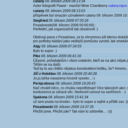
catany
09. březen 2009 08:13:34
Autor fotografii Pawel - manžel Mme Chantberry
catany.rajce.
catany
09. březen 2009 08:13:03
příspěvek byl smazán użivatelem catany 09. březen 2009 10
Siegfried
09. březen 2009 07:55:26
Posadowski(08. březen 2009 00:00:00) :
Perfektní, jak organizačně tak obsahově :)
Obdivuji pana z Posadowa, za tu ohromnou píli kterou dokáže
pro potřeby bádání jako vedlejší pomůcku vyrobil, tak sme
Algy
09. březen 2009 07:34:55
Bylo to super. :)
Pike
09. březen 2009 06:41:16
Úžasné, pořadatelům i všem ostatním, kteří se na akci nějak po
Těším se na další.
Teď by to asi chtělo nějakou konstruktivní kritiku, že? Hmmm..
Jiří z Holohlav
08. březen 2009 20:40:28
Jo,jo,laťka nasazena hrozně vysoko...:-)
Periqculosus
08. březen 2009 19:26:43
Nač chválit něco, co chválu nepotřebuje! Více takových akcí,
konkurence je zdravá věc. Nedovolí usnout na vavřínech. :-)
Spakona
08. březen 2009 15:41:34
už sem psala na brodec - bylo to super a sqělé a příště zas :))
Posadowski
08. březen 2009 14:37:35
Přežili jsme. Přežili jste? Tak nám to zdrbněte... :-)))