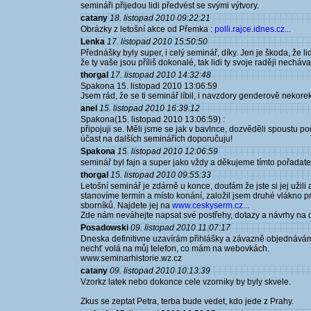
semináři přijedou lidi předvést se svými výtvory.
catany
18. listopad 2010 09:22:21
Obrázky z letošní akce od Přemka :
polli.rajce.idnes.cz...
Lenka
17. listopad 2010 15:50:50
Přednášky byly super, i celý seminář, díky. Jen je škoda, že li
že ty vaše jsou příliš dokonalé, tak lidi ty svoje raději necháv
thorgal
17. listopad 2010 14:32:48
Spakona 15. listopad 2010 13:06:59
Jsem rád, že se ti seminář líbil, i navzdory genderově nekor
anel
15. listopad 2010 16:39:12
Spakona(15. listopad 2010 13:06:59) :
připojuji se. Měli jsme se jak v bavlnce, dozvěděli spoustu po
účast na dalších seminářích doporučuju!
Spakona
15. listopad 2010 12:06:59
seminář byl fajn a super jako vždy a děkujeme tímto pořada
thorgal
15. listopad 2010 09:55:33
Letošní seminář je zdárně u konce, doufám že jste si jej užili 
stanovíme termín a místo konání, založil jsem druhé vlákno p
sborníků. Najdete jej na
www.ceskyserm.cz...
Zde nám neváhejte napsat své postřehy, dotazy a návrhy na 
Posadowski
09. listopad 2010 11:07:17
Dneska definitivne uzavírám přihlášky a závazně objednávám o
nechť volá na můj telefon, co mám na webovkách.
www.seminarhistorie.wz.cz
catany
09. listopad 2010 10:13:39
Vzorkz latek nebo dokonce cele vzorniky by byly skvele.
Zkus se zeptat Petra, terba bude vedet, kdo jede z Prahy.