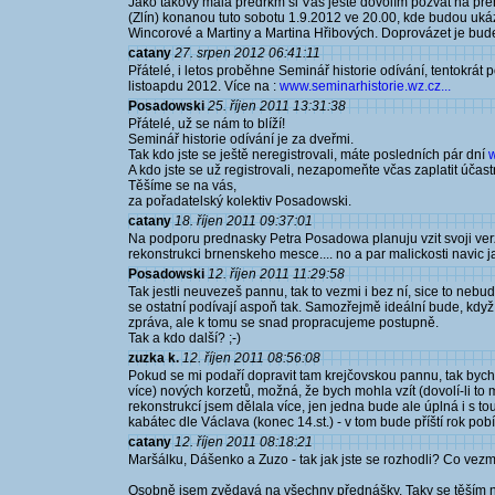
Jako takový malá předrkm si Vás ještě dovolím pozvat na pře
(Zlín) konanou tuto sobotu 1.9.2012 ve 20.00, kde budou 
Wincorové a Martiny a Martina Hřibových. Doprovázet je bu
catany
27. srpen 2012 06:41:11
Přátelé, i letos proběhne Seminář historie odívání, tentokrát 
listoapdu 2012. Více na :
www.seminarhistorie.wz.cz...
Posadowski
25. říjen 2011 13:31:38
Přátelé, už se nám to blíží!
Seminář historie odívání je za dveřmi.
Tak kdo jste se ještě neregistrovali, máte posledních pár dní
w
A kdo jste se už registrovali, nezapomeňte včas zaplatit účast
Těšíme se na vás,
za pořadatelský kolektiv Posadowski.
catany
18. říjen 2011 09:37:01
Na podporu prednasky Petra Posadowa planuju vzit svoji verz
rekonstrukci brnenskeho mesce.... no a par malickosti navic j
Posadowski
12. říjen 2011 11:29:58
Tak jestli neuvezeš pannu, tak to vezmi i bez ní, sice to nebud
se ostatní podívají aspoň tak. Samozřejmě ideální bude, kdy
zpráva, ale k tomu se snad propracujeme postupně.
Tak a kdo další? ;-)
zuzka k.
12. říjen 2011 08:56:08
Pokud se mi podaří dopravit tam krejčovskou pannu, tak bych m
více) nových korzetů, možná, že bych mohla vzít (dovolí-li to m
rekonstrukcí jsem dělala více, jen jedna bude ale úplná i s t
kabátec dle Václava (konec 14.st.) - v tom bude příští rok pobí
catany
12. říjen 2011 08:18:21
Maršálku, Dášenko a Zuzo - tak jak jste se rozhodli? Co vezm
Osobně jsem zvědavá na všechny přednášky. Taky se těším 