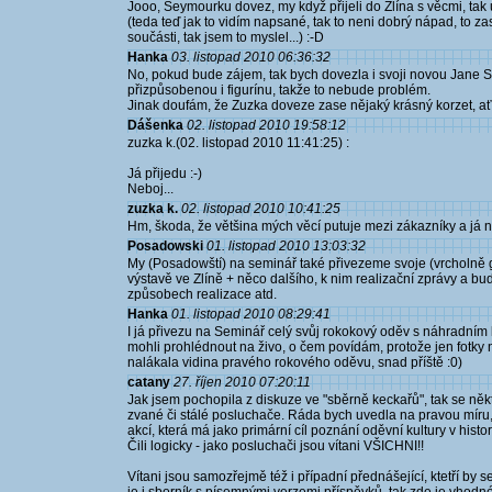
Jooo, Seymourku dovez, my když přijeli do Zlína s věcmi, tak už
(teda teď jak to vidím napsané, tak to neni dobrý nápad, to za
součásti, tak jsem to myslel...) :-D
Hanka
03. listopad 2010 06:36:32
No, pokud bude zájem, tak bych dovezla i svoji novou Jane 
přizpůsobenou i figurínu, takže to nebude problém.
Jinak doufám, že Zuzka doveze zase nějaký krásný korzet, ať
Dášenka
02. listopad 2010 19:58:12
zuzka k.(02. listopad 2010 11:41:25) :
Já přijedu :-)
Neboj...
zuzka k.
02. listopad 2010 10:41:25
Hm, škoda, že většina mých věcí putuje mezi zákazníky a já n
Posadowski
01. listopad 2010 13:03:32
My (Posadowští) na seminář také přivezeme svoje (vrcholně go
výstavě ve Zlíně + něco dalšího, k nim realizační zprávy a bu
způsobech realizace atd.
Hanka
01. listopad 2010 08:29:41
I já přivezu na Seminář celý svůj rokokový oděv s náhradním k
mohli prohlédnout na živo, o čem povídám, protože jen fotky
nalákala vidina pravého rokového oděvu, snad příště :0)
catany
27. říjen 2010 07:20:11
Jak jsem pochopila z diskuze ve "sběrně keckařů", tak se někt
zvané či stálé posluchače. Ráda bych uvedla na pravou míru,
akcí, která má jako primární cíl poznání oděvní kultury v histo
Čili logicky - jako posluchači jsou vítani VŠICHNI!!
Vítani jsou samozřejmě též i případní přednášející, ktetří by s