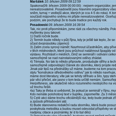
Maršálek
10. březen 2009 09:12:59
Spakona(09. březen 2009 00:00:00) : nejsem organizátor, jen
nerealizovatelné. Posadowští jsou hlavními organizátory vš
sněm, turnaj + vedlejší akce, kterých je cca 4-5 do roka). K 
součástí májového sněmu mi přijde nerealizovatelné. Oceňuji j
podzim, ale pochybuji že to bude tradice pro každý rok.
Posadowski
09. březen 2009 16:39:54
Tak, nic proti připomínkám, jsme rádi za všechny náměty. Pok
myšlenky jsou takové:
1) Další ročník bude.
2) Termín bude někdy v půli října, kdy je ještě tak teplo, že 
účast dvojnásobku zájemců
3) Zatím zcela syrový námět: Navrhnout účastníkům, aby přive
v těch místnostech, které jsou průchozí natáhnout špagáty od
výstavu. Rozhlásit v médiích, čímž se semináři i odívání celkov
samozřejmě se nad nainstalovanými oděvy zhádat.
4) Témata. No tak to někdo připravte, prostudujte střihy a tec
samozřejmě odpovídající článek do sborníku, který projde red
Jinak pár tipů na přednášky už máme, budeme na tom pracov
stylu "konstrukce středověkého oděvu" jak to někdo navrhuje
máme dost literatury, víte jak se tehdy stříhalo a šilo, typy s
pár věcí přečet, ale jasno v tom teda určitě nemám. Samozře
Herjolfsness, ale skutečně něco rozumného nestojícího na vo
už trochu řešili.
4a) Taky je třeba si uvědomit, že pokud je seminář v říjnu, m
Kdo nemáte polohotový text v šuplíku, zapomeňte. Za 3 měsí
5) Celé akci dáme trochu oficiálnější ráz, tedy bude jednak z
a způsob přihlašování atd.
6) Bude stanovena redakční rada sborníku, která bude posuzov
poskytnuta metodika a budou muset odevzdat příspěvky ve st
nadpisy, citace a poznámky, te´d to byl děs)