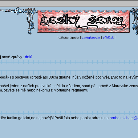
| uživatel :guest |
zaregistrovat
|
přihlásit
|
| nové zprávy :
dolů
j bodák i s pochvou (prostě asi 30cm dlouhej nůž v kožené pochvě). Bylo to na lev
ho našel jeden z našich protivníků - někdo v šedém, snad pán právě z Moravské zem
sím, ozvěte se mě nebo někomu z Mortaigne regimentu.
oděv-tunika gotická,ne nejnovější.Pošli foto nebo popis+adresu na
hrabe.michael@