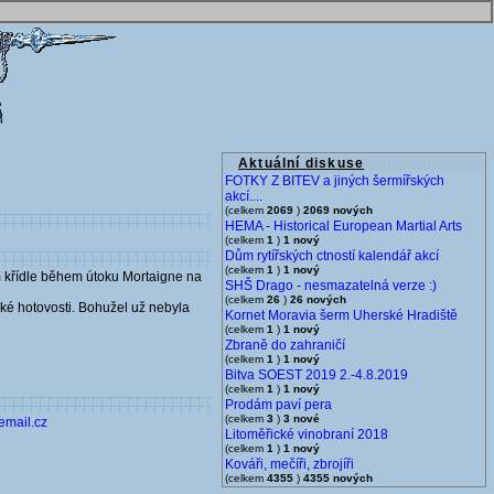
Aktuální diskuse
FOTKY Z BITEV a jiných šermířských
akcí....
(celkem
2069
)
2069 nových
HEMA - Historical European Martial Arts
(celkem
1
)
1 nový
Dům rytířských ctností kalendář akcí
(celkem
1
)
1 nový
ým křídle během útoku Mortaigne na
SHŠ Drago - nesmazatelná verze :)
(celkem
26
)
26 nových
ské hotovosti. Bohužel už nebyla
Kornet Moravia šerm Uherské Hradiště
(celkem
1
)
1 nový
Zbraně do zahraničí
(celkem
1
)
1 nový
Bitva SOEST 2019 2.-4.8.2019
(celkem
1
)
1 nový
Prodám paví pera
(celkem
3
)
3 nové
email.cz
Litoměřické vinobraní 2018
(celkem
1
)
1 nový
Kováři, mečíři, zbrojíři
(celkem
4355
)
4355 nových