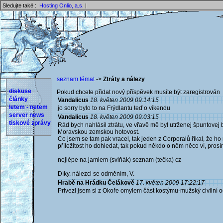
Sledujte také :
Hosting Onlio, a.s.
|
seznam témat
->
Ztráty a nálezy
diskuse
Pokud chcete přidat nový příspěvek musíte být zaregistrován 
články
Vandalicus
18. květen 2009 09:14:15
letem - netem
jo sorry bylo to na Frýdlantu teď o víkendu
server news
Vandalicus
18. květen 2009 09:03:15
tiskové zprávy
Rád bych nahlásil ztrátu, ve vřavě mě byl utrženej špuntove
Moravskou zemskou hotovost.
Co jsem se tam pak vracel, tak jeden z Corporalů říkal, že 
příležitost ho dohledat, tak pokud někdo o něm něco ví, pro
nejlépe na jamiem (sviňák) seznam (tečka) cz
Díky, nálezci se odměním, V.
Hrabě na Hrádku Čelákově
17. květen 2009 17:22:17
Privezl jsem si z Okoře omylem část kostýmu-mužský civilní 