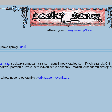
| uživatel :guest |
zaregistrovat
|
přihlásit
|
| nové zprávy :
dolů
ni.cz...
( odkazy.sermovani.cz ) jsem spustil nový katalog šermiřkých stránek. Cití
odkazů potřebuje. Proto jsem vytvořil tento odkazník umožnující každému zveřejn
o tohoto nového odkazníku :)
odkazy.sermovani.cz...