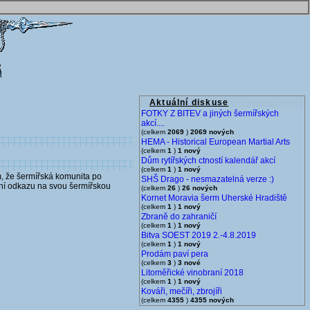
Aktuální diskuse
FOTKY Z BITEV a jiných šermířských
akcí....
(celkem
2069
)
2069 nových
HEMA - Historical European Martial Arts
(celkem
1
)
1 nový
Dům rytířských ctností kalendář akcí
(celkem
1
)
1 nový
m, že šermířská komunita po
SHŠ Drago - nesmazatelná verze :)
ění odkazu na svou šermířskou
(celkem
26
)
26 nových
Kornet Moravia šerm Uherské Hradiště
(celkem
1
)
1 nový
Zbraně do zahraničí
(celkem
1
)
1 nový
Bitva SOEST 2019 2.-4.8.2019
(celkem
1
)
1 nový
Prodám paví pera
(celkem
3
)
3 nové
Litoměřické vinobraní 2018
(celkem
1
)
1 nový
Kováři, mečíři, zbrojíři
(celkem
4355
)
4355 nových