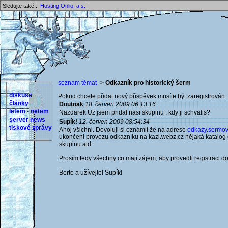
Sledujte také :
Hosting Onlio, a.s.
|
seznam témat
->
Odkazník pro historický šerm
diskuse
Pokud chcete přidat nový příspěvek musíte být zaregistrován 
články
Doutnak
18. červen 2009 06:13:16
letem - netem
Nazdarek Uz jsem pridal nasi skupinu . kdy ji schvalis?
server news
Supík!
12. červen 2009 08:54:34
tiskové zprávy
Ahoj všichni. Dovoluji si oznámit že na adrese
odkazy.sermova
ukončeni provozu odkazníku na kazi.webz.cz nějaká katalog 
skupinu atd.
Prosím tedy všechny co mají zájem, aby provedli registraci d
Berte a užívejte! Supík!