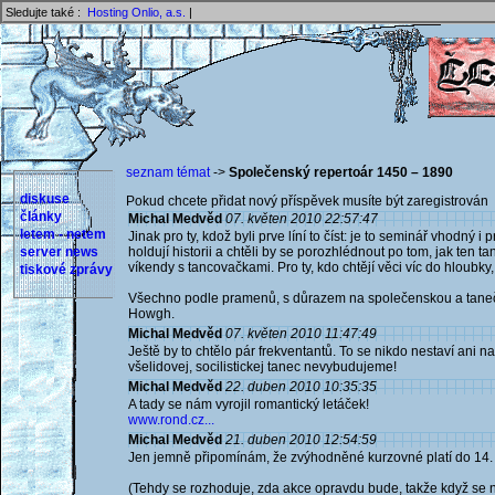
Sledujte také :
Hosting Onlio, a.s.
|
seznam témat
->
Společenský repertoár 1450 – 1890
diskuse
Pokud chcete přidat nový příspěvek musíte být zaregistrován 
články
Michal Medvěd
07. květen 2010 22:57:47
letem - netem
Jinak pro ty, kdož byli prve líní to číst: je to seminář vhodný i
server news
holdují historii a chtěli by se porozhlédnout po tom, jak ten 
víkendy s tancovačkami. Pro ty, kdo chtějí věci víc do hloubky,
tiskové zprávy
Všechno podle pramenů, s důrazem na společenskou a tanečn
Howgh.
Michal Medvěd
07. květen 2010 11:47:49
Ještě by to chtělo pár frekventantů. To se nikdo nestaví ani 
všelidovej, socilistickej tanec nevybudujeme!
Michal Medvěd
22. duben 2010 10:35:35
A tady se nám vyrojil romantický letáček!
www.rond.cz...
Michal Medvěd
21. duben 2010 12:54:59
Jen jemně připomínám, že zvýhodněné kurzovné platí do 14. 5.
(Tehdy se rozhoduje, zda akce opravdu bude, takže když se n