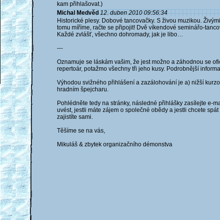
kam přihlašovat.)
Michal Medvěd
12. duben 2010 09:56:34
Historické plesy. Dobové tancovačky. S živou muzikou. Živými
tomu míříme, račte se připojit! Dvě víkendové seminářo-tanco
Každé zvlášť, všechno dohromady, jak je libo…
---
Oznamuje se láskám vašim, že jest možno a záhodnou se ofic
repertoár, potažmo všechny tři jeho kusy. Podrobnější informa
Výhodou svižného přihlášení a zazálohování je a) nižší kurz
hradním špejcharu.
Pohlédněte tedy na stránky, následné přihlášky zasílejte e-
uvést, jestli máte zájem o společné obědy a jestli chcete spát 
zajistíte sami.
Těšíme se na vás,
Mikuláš & zbytek organizačního démonstva