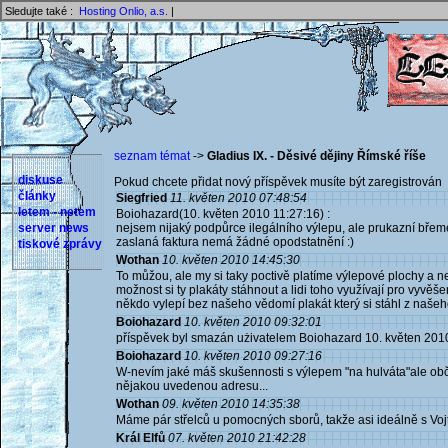
Sledujte také :
Hosting Onlio, a.s.
|
seznam témat
->
Gladius IX. - Děsivé dějiny Římské říše
diskuse
Pokud chcete přidat nový příspěvek musíte být zaregistrován 
články
Siegfried
11. květen 2010 07:48:54
letem - netem
Boiohazard(10. květen 2010 11:27:16) :
server news
nejsem nijaký podpůrce ilegálního výlepu, ale prukazní břemen
zaslaná faktura nemá žádné opodstatnění :)
tiskové zprávy
Wothan
10. květen 2010 14:45:30
To můžou, ale my si taky poctivě platíme výlepové plochy a 
možnost si ty plakáty stáhnout a lidi toho využívají pro vyv
někdo vylepí bez našeho vědomí plakát který si stáhl z naše
Boiohazard
10. květen 2010 09:32:01
příspěvek byl smazán użivatelem Boiohazard 10. květen 201
Boiohazard
10. květen 2010 09:27:16
W-nevím jaké máš skušennosti s výlepem "na hulváta"ale obča
nějakou uvedenou adresu...
Wothan
09. květen 2010 14:35:38
Máme pár střelců u pomocných sborů, takže asi ideálně s Vojt
Král Elfů
07. květen 2010 21:42:28