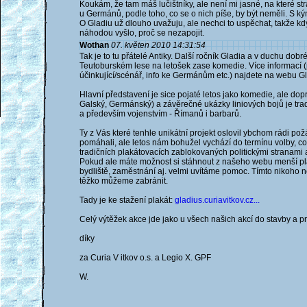
Koukám, že tam máš lučištníky, ale není mi jasné, na které st
u Germánů, podle toho, co se o nich píše, by být neměli. S k
O Gladiu už dlouho uvažuju, ale nechci to uspěchat, takže kdy
náhodou vyšlo, proč se nezapojit.
Wothan
07. květen 2010 14:31:54
Tak je to tu přátelé Antiky. Další ročník Gladia a v duchu dob
Teutoburském lese na letošek zase komedie. Více informací 
účinkující/scénář, info ke Germánům etc.) najdete na webu G
Hlavní představení je sice pojaté letos jako komedie, ale do
Galský, Germánský) a závěrečné ukázky liniových bojů je tra
a především vojenstvím - Římanů i barbarů.
Ty z Vás které tenhle unikátní projekt oslovil ybchom rádi po
pomáhali, ale letos nám bohužel vychází do termínu volby, 
tradičních plakátovacích zablokovaných politickými stranami 
Pokud ale máte možnost si stáhnout z našeho webu menší plakát
bydliště, zaměstnání aj. velmi uvítáme pomoc. Tímto nikoho
těžko můžeme zabránit.
Tady je ke stažení plakát:
gladius.curiavitkov.cz...
Celý výtěžek akce jde jako u všech našich akcí do stavby a p
díky
za Curia V itkov o.s. a Legio X. GPF
W.