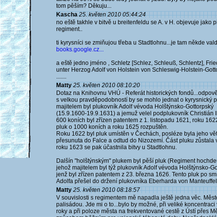
tom pěším? Děkuju...
Kascha
25. květen 2010 05:44:24
no eště takhle v bitvě u breitenfeldu se A. v H. objevuje jako 
regiment..
ti kyrysníci se zmiňujou třeba u Stadtlohnu...je tam někde vald
books.google.cz...
a eště jedno jméno , Schletz [Schlez, Schleuß, Schlentz], Frie
unter Herzog Adolf von Holstein von Schleswig-Holstein-Gott
.......
Matty
25. květen 2010 08:10:20
Dotaz na Knihovnu VHÚ - Referát historických fondů...odpověď
s velkou pravděpodobností by se mohlo jednat o kyrysnický p
majitelem byl plukovník Adolf vévoda Holštýnsko-Gottorpský
(15.9.1600-19.9.1631) a jemuž velel podplukovník Christián I
600 koních byl zřízen patentem z 1. listopadu 1621, roku 162
pluk o 1000 koních a roku 1625 rozpuštěn.
Roku 1622 byl pluk umístěn v Čechách, posléze byla jeho vět
přesunuta do Falce a odtud do Nizozemí. Část pluku zůstala
roku 1623 se pak účastnila bitvy u Stadtlohnu.
Dalšín "holštýnským" plukem byl pěší pluk (Regiment hochde
jehož majitelem byl týž plukovník Adolf vévoda Holštýnsko-Go
jenž byl zřízen patentem z 23. března 1626. Tento pluk po sm
Adolfa přešel do držení plukovníka Eberharda von Manteuffel
Matty
25. květen 2010 08:18:57
V souvislosti s regimentem mě napadla ještě jedna věc. Měst
palisádou. Jde mi o to...bylo by možné, při veliké koncentraci
roky a při poloze města na frekventované cestě z Ústí přes 