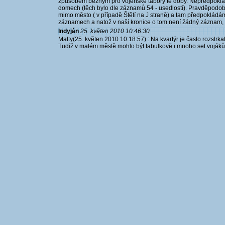
způsobem běžným pro vojenské tábory té doby. Nepředpokládá
domech (těch bylo dle záznamů 54 - usedlostí). Pravděpodobně
mimo město ( v případě Štětí na J straně) a tam předpokládá
záznamech a natož v naší kronice o tom není žádný záznam, t
Indyján
25. květen 2010 10:46:30
Matty(25. květen 2010 10:18:57) : Na kvartýr je často rozstrk
Tudíž v malém městě mohlo být tabulkově i mnoho set vojáků.