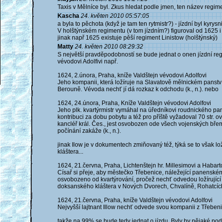
Taxis v Mělníce byl. Zkus hledat podle jmen, ten název regimen
Kascha
24. květen 2010 05:57:05
a byla to pěchota (když je tam ten rytmistr?) - jízdní byl kyrys
V holštýnském regimentu (v tom jízdním?) figuroval od 1625 
jinak např 1625 existuje pěší regiment Linistow (holštýnský)
Matty
24. květen 2010 08:29:32
S největší pravděpodobností se bude jednat o onen jízdní reg
vévodovi Adolfivi např.
1624, 2.února, Praha, kníže Valdštejn vévodovi Adolfovi
Jeho kompanii, která ložíruje na Slavatově mělnickém panství 
Berouně. Vévoda nechť jí dá rozkaz k odchodu (k., n.). nebo
1624, 24.února, Praha, Kníže Valdštejn vévodovi Adolfovi
Jeho plk. kvartýrmistr vymáhal na úředníkovi roudnického pan
kontribuci za dobu pobytu a též pro příště vyžadoval 70 str. ov
kancléř král. Čes., jest osvobozen ode všech vojenských bř
počínání zakáže (k., n.).
jinak Ilow je v dokumentech zmiňovaný též, týká se to však 
kláštera...
1624, 21.června, Praha, Lichtenštejn hr. Millesimovi a Habart
Císař si přeje, aby městečko Třebenice, náležející panenském
osvobozeno od kvartýrování, pročež nechť odvedou ložírující 
doksanského kláštera v Nových Dvorech, Chvalíně, Rohatcích 
1624, 21.června, Praha, kníže Valdštejn vévodovi Adolfovi
Nejvyšší lajtnant Illow nechť odvede svou kompanii z Třebenic
takže na 99% se bude tedy jednat o jízdu. Byly by nějaké pod