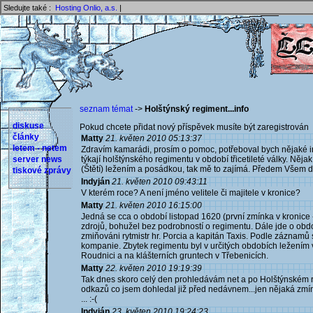
Sledujte také :
Hosting Onlio, a.s.
|
seznam témat
->
Holštýnský regiment...info
diskuse
Pokud chcete přidat nový příspěvek musíte být zaregistrován 
články
Matty
21. květen 2010 05:13:37
letem - netem
Zdravím kamarádi, prosím o pomoc, potřeboval bych nějaké i
server news
týkají holštýnského regimentu v období třicetileté války. Něja
(Štětí) ležením a posádkou, tak mě to zajímá. Předem Všem dí
tiskové zprávy
Indyján
21. květen 2010 09:43:11
V kterém roce? A není jméno velitele či majitele v kronice?
Matty
21. květen 2010 16:15:00
Jedná se cca o období listopad 1620 (první zmínka v kronice
zdrojů, bohužel bez podrobností o regimentu. Dále jde o ob
zmiňováni rytmistr hr. Porcia a kapitán Taxis. Podle záznamů
kompanie. Zbytek regimentu byl v určitých obdobích ležením v
Roudnici a na klášterních gruntech v Třebenicích.
Matty
22. květen 2010 19:19:39
Tak dnes skoro celý den prohledávám net a po Holštýnském re
odkazů co jsem dohledal již před nedávnem...jen nějaká zmínka
... :-(
Indyján
23. květen 2010 19:24:23