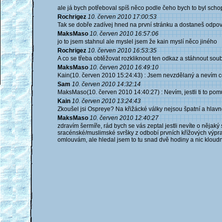
ale já bych potřeboval spíš něco podle čeho bych to byl schope
Rochrigez
10. červen 2010 17:00:53
Tak se dobře zadívej hned na první stránku a dostaneš odpo
MaksMaso
10. červen 2010 16:57:06
jo to jsem stahnul ale myslel jsem že kain myslí něco jiného
Rochrigez
10. červen 2010 16:53:35
A co se třeba obtěžovat rozkliknout ten odkaz a stáhnout sou
MaksMaso
10. červen 2010 16:49:10
Kain(10. červen 2010 15:24:43) : Jsem nevzdělaný a nevím c
Sam
10. červen 2010 14:32:14
MaksMaso(10. červen 2010 14:40:27) : Nevím, jestli ti to pom
Kain
10. červen 2010 13:24:43
Zkoušel jsi Ospreye? Na křižácké války nejsou špatní a hlav
MaksMaso
10. červen 2010 12:40:27
zdravím šermíře, rád bych se vás zeptal jestli nevíte o nějaký 
sracénské/muslimské svršky z odbobí prvních křížových výprav, n
omlouvám, ale hledal jsem to tu snad dvě hodiny a nic klou