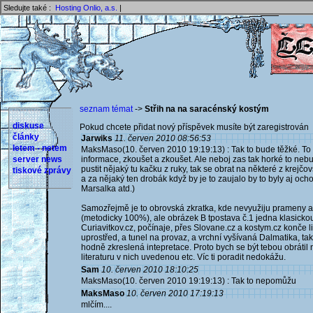
Sledujte také :
Hosting Onlio, a.s.
|
seznam témat
->
Střih na na saracénský kostým
diskuse
Pokud chcete přidat nový příspěvek musíte být zaregistrován 
články
Jarwiks
11. červen 2010 08:56:53
letem - netem
MaksMaso(10. červen 2010 19:19:13) : Tak to bude těžké. To
server news
informace, zkoušet a zkoušet. Ale neboj zas tak horké to neb
pustit nějaký tu kačku z ruky, tak se obrat na některé z krejčov
tiskové zprávy
a za nějaký ten drobák když by je to zaujalo by to byly aj och
Marsalka atd.)
Samozřejmě je to obrovská zkratka, kde nevyužiju prameny 
(metodicky 100%), ale obrázek B tpostava č.1 jedna klasickou 
Curiavitkov.cz, počínaje, přes Slovane.cz a kostym.cz konče lin
uprostřed, a tunel na provaz, a vrchní vyšívaná Dalmatika, tak
hodně zkreslená intepretace. Proto bych se být tebou obrátil
literaturu v nich uvedenou etc. Víc ti poradit nedokážu.
Sam
10. červen 2010 18:10:25
MaksMaso(10. červen 2010 19:19:13) : Tak to nepomůžu
MaksMaso
10. červen 2010 17:19:13
mlčím....