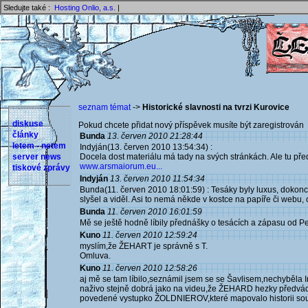
Sledujte také :
Hosting Onlio, a.s.
|
seznam témat
->
Historické slavnosti na tvrzi Kurovice
diskuse
Pokud chcete přidat nový příspěvek musíte být zaregistrován 
články
Bunda
13. červen 2010 21:28:44
letem - netem
Indyján(13. červen 2010 13:54:34) :
server news
Docela dost materiálu má tady na svých stránkách. Ale tu př
www.arsmaiorum.eu...
tiskové zprávy
Indyján
13. červen 2010 11:54:34
Bunda(11. červen 2010 18:01:59) : Tesáky byly luxus, dokonce
slyšel a viděl. Asi to nemá někde v kostce na papíře či webu,
Bunda
11. červen 2010 16:01:59
Mě se ještě hodně líbily přednášky o tesácích a zápasu od P
Kuno
11. červen 2010 12:59:24
myslím,že ŽEHART je správně s T.
Omluva.
Kuno
11. červen 2010 12:58:26
aj mě se tam líbilo,seznámil jsem se se Šavlisem,nechyběla
naživo stejně dobrá jako na videu,že ŽEHARD hezky předváděli 
povedené vystupko ŽOLDNIEROV,které mapovalo historii so