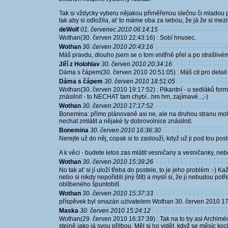
Tak si vždycky vyberu nějakou přiměřenou slečnu či mladou pa
tak aby si odložila, ať to máme oba za sebou, že já že si mezit
deWolf
01. červenec 2010 06:14:15
Wothan(30. červen 2010 22:43:16) : Sobí hnusec.
Wothan
30. červen 2010 20:43:16
Máš pravdu, dlouho jsem se o tom vnitřně přel a po strašlivém
Jiří z Holohlav
30. červen 2010 20:34:16
Dáma s čápem(30. červen 2010 20:51:05) : Máš cit pro detail 
Dáma s čápem
30. červen 2010 18:51:05
Wothan(30. červen 2010 19:17:52) : Pikantní - u sedláků for
znásilnit - to NECHAT tam chybí...hm hm, zajímavé...;-)
Wothan
30. červen 2010 17:17:52
Bonemina: přímo plánovaně asi ne, ale na druhou stranu moh
nechat zmlátit a nějaké ty dobrovolnice znásilnit.
Bonemina
30. červen 2010 16:36:30
Nerejte už do něj, copak si to zaslouží, když už ji pod tou post
A k věci - budete letos zas mlátit vesničany a vesničanky, ne
Wothan
30. červen 2010 15:39:26
No tak ať si jí uloží třeba do postele, to je jeho problém :-) Ka
nebo si nikdy nepořídili jiný štít) a myslí si, že jí nebudou p
oblíbeného špuntobití.
Wothan
30. červen 2010 15:37:33
příspěvek byl smazán użivatelem Wothan 30. červen 2010 1
Maska
30. červen 2010 15:24:12
Wothan(29. červen 2010 16:37:39) : Tak na to by asi Archiméd
stejně jako já svou přilbou. Měl si ho vidět, když se měsíc koc