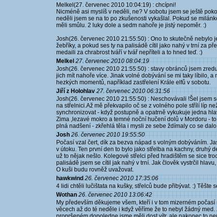
Melkel(27. červenec 2010 10:04:19) : chcípni!
Nicméně asi myslíš v neděli, ne? V sobotu jsem se ještě pokouše
neděli jsem se na to po zkušenosti vykašlal. Pokud se milánko
měli smůlu. 2 luky dole a sedm nahoře je jistý nepoměr. :)
Josh(26. červenec 2010 21:55:50) : Ono to skutečně nebylo j
žebříky, a pokud ses ty na palisádě cítil jako nahý v trní za pře
medaili za chrabrost tváří v tvář nepříteli a to hned teď. :)
Melkel
27. červenec 2010 08:04:19
Josh(26. červenec 2010 21:55:50) : stavy obránců jsem zredukov
jich mít nahoře více. Jinak volné dobývání se mi taky líbilo, 
hezkých momentů, například zastřelení Krále elfů v sobotu.
Jiří z Holohlav
27. červenec 2010 06:31:56
Josh(26. červenec 2010 21:55:50) : Neschovávali !Šel jsem se 
na střelnici.Až mě překvapilo oč se z volného pole střílí líp 
synchronizovat - když postupně a opatrně vykukuje jedna hlav
Zima ,lezavé mokro a temné noční hučení dolů v Mordoru - to t
plná nadšení - zkřehlá těla i mysli ze sebe ždímaly co se dalo
Josh
26. červenec 2010 19:55:50
Počasí vzal čert, dík za bezva nápad s volným dobýváním. J
v útoku. Ten první den to bylo jako střelba na kachny, druhý
už to nějak nešlo. Kolegové střelci před hradištěm se sice tr
palisádě jsem se cítil jak nahý v trní. Jak člověk vystrčil hlavu,
O kuši budu rovněž uvažovat.
hawkwind
26. červenec 2010 17:35:06
4 lidi chtěli lučištata na kušky, střelců bude přibývat. :) Těšte s
Wothan
26. červenec 2010 13:06:42
My především děkujeme všem, kteří i v tom mizerném počasí n
věcech až do té neděle i když věříme že to nebyl žádný med. 
propršeném dopoledne jsme měli dost vítr, ale nakonec to neu