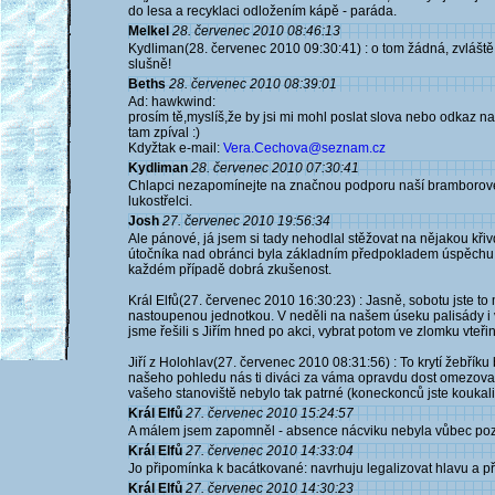
do lesa a recyklaci odložením kápě - paráda.
Melkel
28. červenec 2010 08:46:13
Kydliman(28. červenec 2010 09:30:41) : o tom žádná, zvláště 
slušně!
Beths
28. červenec 2010 08:39:01
Ad: hawkwind:
prosím tě,myslíš,že by jsi mi mohl poslat slova nebo odkaz n
tam zpíval :)
Kdyžtak e-mail:
Vera.Cechova@seznam.cz
Kydliman
28. červenec 2010 07:30:41
Chlapci nezapomínejte na značnou podporu naší bramborové art
lukostřelci.
Josh
27. červenec 2010 19:56:34
Ale pánové, já jsem si tady nehodlal stěžovat na nějakou k
útočníka nad obránci byla základním předpokladem úspěchu i ve
každém případě dobrá zkušenost.
Král Elfů(27. červenec 2010 16:30:23) : Jasně, sobotu jste to
nastoupenou jednotkou. V neděli na našem úseku palisády i v
jsme řešili s Jiřím hned po akci, vybrat potom ve zlomku vteřin
Jiří z Holohlav(27. červenec 2010 08:31:56) : To krytí žebřík
našeho pohledu nás ti diváci za váma opravdu dost omezovali,
vašeho stanoviště nebylo tak patrné (koneckonců jste koukali
Král Elfů
27. červenec 2010 15:24:57
A málem jsem zapomněl - absence nácviku nebyla vůbec poznat. 
Král Elfů
27. červenec 2010 14:33:04
Jo připomínka k bacátkované: navrhuju legalizovat hlavu a p
Král Elfů
27. červenec 2010 14:30:23