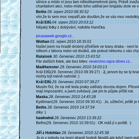
silnice a místo ní jsou tam několikametrové jámy. Právě zvaž
charitativní akci, nebo místo toho udělat jen brigádu dole ve v
Beths
09. srpen 2010 08:30:52
vím,že to sem moc nepatří,ale doufám,že se vás moc nedotkly t
Král Elfů
04. srpen 2010 20:03:12
Nějaký fotky z dobývání, nafotila Hanička.
picasaweb.google.cz...
Wothan
01. srpen 2010 18:35:01
Našel jsem na hradě drobný přívěšek ve tvaru draka - není to h
někom z tábora nebo od diváků, ale pokud někomu z vás chyb
Ratatosk
30. červenec 2010 15:43:52
Pár dalších fotek, ale bez bitev:
vevercino.rajce.idnes.cz...
MadHamster
29. červenec 2010 16:03:13
Král Elfů(29. červenec 2010 09:39:27) : Jj, jenom by se ty b
mohly být méně nahnilé :)
Král Elfů
29. červenec 2010 07:39:27
Musím říct, že na mě teda praky udělaly docela dojem. Přesnějš
mají impozantní, a jsem zvědavý, jak jim to půjde příští rok.
Maska
28. červenec 2010 14:45:28
Kydliman(28. červenec 2010 09:30:41) : Jo, užiteční, ještě je kr
Beths
28. červenec 2010 14:37:54
díky :)
hawkwind
28. červenec 2010 13:39:22
Beths(28. červenec 2010 10:39:01) : OK máš jí v poště. :)
Jiří z Holohlav
28. červenec 2010 12:45:38
Jo,jo v sobotu na lesní straně hodně škodili,ale když jsem je