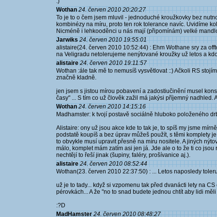
:)
Wothan
24. červen 2010 20:20:27
To je to o čem jsem mluvil - jednoduché kroužkovky bez nutno
kombinézy na míru, proto ten rok tolerance navíc. Uvidíme kol
Nicméně i lehkooděnci u nás mají (připomínám) velké mandlov
Jarwiks
24. červen 2010 19:55:01
alistaire(24. červen 2010 10:52:44) : Ehm Wothane sry za offtop
na Veligradu netolerujeme nenýtované kroužky už letos a kdo 
alistaire
24. červen 2010 19:11:57
Wothan :ále tak mě to nemusíš vysvětlovat ::) Ačkoli RS stojím
značně kladně.
jen jsem s jistou mírou pobavení a zadostiučinění musel konsta
časy" ... S tím co už člověk zažil má jakýsi příjemný nadhled. A 
Wothan
24. červen 2010 14:15:16
Madhamster: k tvojí postavě sociálně hluboko položeného dr
Alistaire: ony už jsou akce kde to tak je, to spíš my jsme mírn
podstatě koupíš a bez úprav můžeš použít, s těmi komplety je to
to obvykle musí upravit přesně na míru nositele. A jiných nýto
málo, komplet mám zatím asi jen já. Jde ale o to že ti co jsou r
nechtějí to řeší jinak (šupiny, faléry, prošívanice aj.).
alistaire
24. červen 2010 08:52:44
Wothan(23. červen 2010 22:37:50) : ... Letos naposledy toler
už je to tady... když si vzpomenu tak před dvanácti lety na C
pérovkách... A že "no to snad budete jednou chtít aby lidi měli 
:?D
MadHamster
24. červen 2010 08:48:27