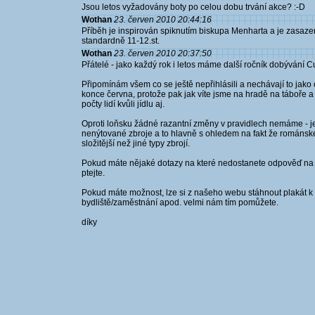
Jsou letos vyžadovány boty po celou dobu trvání akce? :-D
Wothan
23. červen 2010 20:44:16
Příběh je inspirován spiknutím biskupa Menharta a je zasazen
standardně 11-12.st.
Wothan
23. červen 2010 20:37:50
Přátelé - jako každý rok i letos máme další ročník dobývání Cu
Připomínám všem co se ještě nepřihlásili a nechávají to jako o
konce června, protože pak jak víte jsme na hradě na táboře a 
počty lidí kvůli jídlu aj.
Oproti loňsku žádné razantní změny v pravidlech nemáme - j
nenýtované zbroje a to hlavně s ohledem na fakt že románs
složitější než jiné typy zbrojí.
Pokud máte nějaké dotazy na které nedostanete odpověď n
ptejte.
Pokud máte možnost, lze si z našeho webu stáhnout plakát k vy
bydliště/zaměstnání apod. velmi nám tím pomůžete.
díky