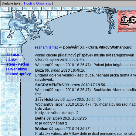
Sledujte také :
Hosting Onlio, a.s.
|
seznam témat
->
Dobývání XII. - Curia Vitkov/Wothanburg
diskuse
Pokud chcete přidat nový příspěvek musíte být zaregistrován 
články
Víťa
09. srpen 2010 22:01:50
letem - netem
Wothan(09. srpen 2010 16:26:47) : Pokud jako brigáda tak n
server news
Boza
09. srpen 2010 18:40:26
tiskové zprávy
Brigáda dole ve vesnici - jestli bude, nechám prcka doma a ve
návštěvník.
SACRAMENTVS
09. srpen 2010 17:18:56
Wothan(09. srpen 2010 16:26:47) : Souhlasím. Akce se hodlám
Pat
Jiří z Holohlav
09. srpen 2010 16:44:45
Wothan(09. srpen 2010 16:26:47) : Nu,možná by lidi rádi nach
bylo zdarma ...
Kudy jste vůbec dostupní?
Beths
09. srpen 2010 16:02:25
to je dobrý nápad :)
Wothan
09. srpen 2010 14:26:47
Prakticky vůbec, ale Vítkov dole je dost poničený, stejně jak