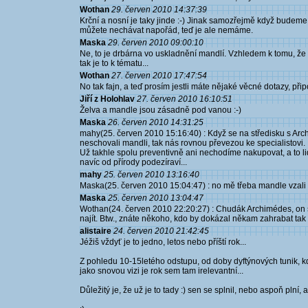
Wothan
29. červen 2010 14:37:39
Krční a nosní je taky jinde :-) Jinak samozřejmě když budeme 
můžete nechávat napořád, teď je ale nemáme.
Maska
29. červen 2010 09:00:10
Ne, to je drbárna vo uskladnění mandlí. Vzhledem k tomu, že
tak je to k tématu...
Wothan
27. červen 2010 17:47:54
No tak fajn, a teď prosím jestli máte nějaké věcné dotazy, př
Jiří z Holohlav
27. červen 2010 16:10:51
Želva a mandle jsou zásadně pod vanou :-)
Maska
26. červen 2010 14:31:25
mahy(25. červen 2010 15:16:40) : Když se na středisku s Arc
neschovali mandli, tak nás rovnou převezou ke specialistovi.
Už takhle spolu preventivně ani nechodíme nakupovat, a to l
navíc od přírody podezíraví...
mahy
25. červen 2010 13:16:40
Maska(25. červen 2010 15:04:47) : no mě třeba mandle vzali do
Maska
25. červen 2010 13:04:47
Wothan(24. červen 2010 22:20:27) : Chudák Archimédes, on se 
najít. Btw., znáte někoho, kdo by dokázal někam zahrabat tak
alistaire
24. červen 2010 21:42:45
Jéžiš vždyť je to jedno, letos nebo příští rok...
Z pohledu 10-15letého odstupu, od doby dyftýnových tunik, k
jako snovou vizi je rok sem tam irelevantní...
Důležitý je, že už je to tady :) sen se splnil, nebo aspoň plní, a