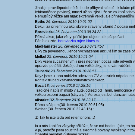
Jinak je pravděpodobné že bude přibývat střelců - k lukům při
lehkooděnce povinný, mnozí už asi zjistili že se za kopí schov
Nemusí být těžké ani nijak extrémně velké, ale přinejmenším 
Beths
26. červenec 2010 10:01:02
Děkuji za příjemnou akci,skvěle strávený víkend :) počasí mohl
Boroviczka
26. červenec 2010 09:24:22
Pěkná akce, jako vždy! příště jen objednat lepčí počasí..
Pár fotek zde:
boroviczka.rajce.idnes.cz...
MadHamster
26. červenec 2010 07:14:57
Díky za povedenou, lehce vychlazenou akci, těším se zase příš
Melkel
25. červenec 2010 19:51:04
Díky všem zúčastněným, i přes nepřízeň počasí jste odvedli v
opravdu potěšili. Ještě jednou velké díky, jsme vám vděční.
Trubadix
20. červenec 2010 10:28:57
Kdyz jsme u toho nabízím odvoz na CV ve ctvrtek odpoledne z
Kontakt trubadixzavinaccuriavitkovteckacz.
Boza
18. červenec 2010 17:28:16
Tradičně nabízím místo v autě, odjezd od Thom. nemocnice v P
velkou osobní bagáží (štíty atp.). Adresa jest bohdanzavinute
alistaire
02. červenec 2010 16:22:17
Dáma s čápem(30. červen 2010 20:51:05) :
Wothan(30. červen 2010 22:43:16) :
:D Tak to jste teda prd retentononc :D
to u nás kapitán vždycky přikáže, že se má hodinu (ale jen hod
A já, protože jsem soucitné a skromné povahy, vyložený introv
žinantní nesplnit výslovný rozkaz.