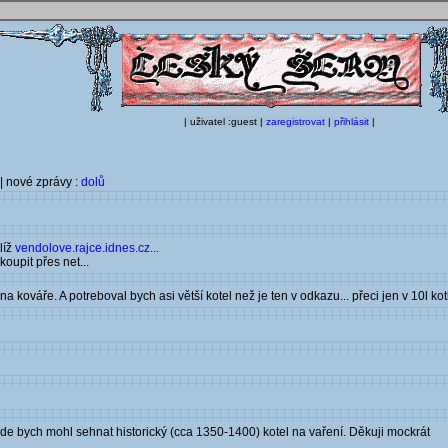
| uživatel :guest |
zaregistrovat
|
přihlásit
|
| nové zprávy :
dolů
líž
vendolove.rajce.idnes.cz...
koupit přes net...
kováře. A potreboval bych asi větší kotel než je ten v odkazu... přeci jen v 10l kotl
e bych mohl sehnat historický (cca 1350-1400) kotel na vaření. Děkuji mockrát