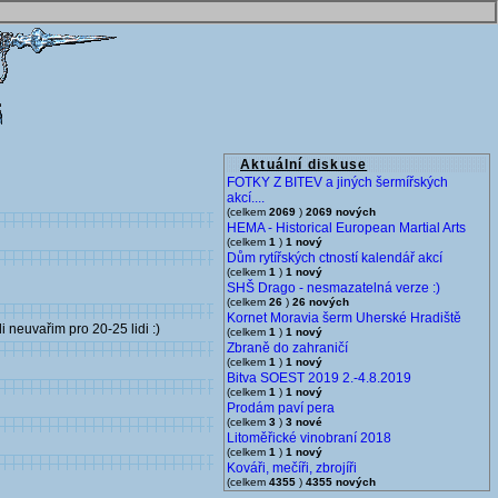
Aktuální diskuse
FOTKY Z BITEV a jiných šermířských
akcí....
(celkem
2069
)
2069 nových
HEMA - Historical European Martial Arts
(celkem
1
)
1 nový
Dům rytířských ctností kalendář akcí
(celkem
1
)
1 nový
SHŠ Drago - nesmazatelná verze :)
(celkem
26
)
26 nových
Kornet Moravia šerm Uherské Hradiště
i neuvařim pro 20-25 lidi :)
(celkem
1
)
1 nový
Zbraně do zahraničí
(celkem
1
)
1 nový
Bitva SOEST 2019 2.-4.8.2019
(celkem
1
)
1 nový
Prodám paví pera
(celkem
3
)
3 nové
Litoměřické vinobraní 2018
(celkem
1
)
1 nový
Kováři, mečíři, zbrojíři
(celkem
4355
)
4355 nových