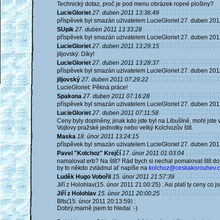
Technický dotaz, proč je pod menu obrázek ropné plošiny?
LucieGloriet
27. duben 2011 13:36:49
příspěvek byl smazán użivatelem LucieGloriet 27. duben 201
SUpik
27. duben 2011 13:33:28
příspěvek byl smazán użivatelem LucieGloriet 27. duben 201
LucieGloriet
27. duben 2011 13:29:15
jiljovský: Díky!
LucieGloriet
27. duben 2011 13:28:37
příspěvek byl smazán użivatelem LucieGloriet 27. duben 201
jiljovský
27. duben 2011 07:29:22
LucieGloriet: Pěkná práce!
Spakona
27. duben 2011 07:16:28
příspěvek byl smazán użivatelem LucieGloriet 27. duben 201
LucieGloriet
27. duben 2011 07:11:58
Ceny byly doplněny, jinak kdo jste byl na Libušíně, mohl jste
Vojtovy pražské jednotky nebo velký Kolchozův štít.
Maska
18. únor 2011 13:24:15
příspěvek byl smazán użivatelem LucieGloriet 27. duben 201
Pavel "Kolchoz" Krejčí
17. únor 2011 01:03:04
namalovat erb? Na štít? Rád bych si nechal pomalovat štít 
by to někdo zvládnul ať napíše na
kolchoz@ceskakorouhev.c
Luděk Hugo Vobořil
15. únor 2011 21:57:39
Jiří z Holohlav(15. únor 2011 21:00:25) : Asi platí ty ceny co j
Jiří z Holohlav
15. únor 2011 20:00:25
Blts(15. únor 2011 20:13:59) :
Dobrý,marně jsem to hledal :-)