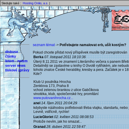
Sledujte také :
Hosting Onlio, a.s.
|
seznam témat
->
Potřebujete namalovat erb, ušít kostým?
diskuse
Pokud chcete přidat nový příspěvek musíte být zaregistrován 
články
Berka
07. listopad 2011 18:10:36
letem - netem
Úterý 8.11.2011 ve znamení Literárního večera s panem Břeti
server news
Detailněji se zastavíme u knihy O životě rytířském, ale nebud
tohoto znalce České heraldiky, kresby a pera. Začátek je v 18
tiskové zprávy
Kde?
Klub U poutníka Hrocha
Zenklova 173, Praha 8
vchod zelenou brankou z ulice Gabčíkova
vinotéka, klub, společenské hry, promítání
www.putovanihrocha.cz...
anel
14. říjen 2011 20:04:29
kdybyste nááhodou potřebovali třeba vlajku, standartu, nebo j
Levně, vstřícně, rychle!
LucieGloriet
02. květen 2011 08:08:53
Protože nevím, jak ho smazat...
Granad
28. duben 2011 22:59:47