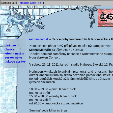
Sledujte také :
Hosting Onlio, a.s.
|
seznam témat
->
Tance doby lancknechtů & tancovačka s 
diskuse
Pokud chcete přidat nový příspěvek musíte být zaregistrován 
články
Michal Medvěd
13. říjen 2011 15:49:06
letem - netem
Taneční seminář zaměřený na tance z Norimberského rukopisu
server news
Housebroken Consort.
tiskové zprávy
V sobotu 26. 11. 2011, taneční studio Naboso, Školská 12, Pr
Norimberský rukopis je unikátní pramen z raně renesanční
odráží taneční kultura italského pozdního patnáctého stolet
nejjednodušších kousků až k těm nejsložitějším, s důrazem na 
rytmech / misurách.
10.00 – 13.00 – první taneční blok
pauza na oběd
15.30 – 18.00 – druhý taneční blok
pauza na večeři
od 20.00 – tancovačka s živou muzikou
Seminář vede Mikuláš Bryan.