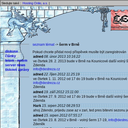
Sledujte také :
Hosting Onlio, a.s.
|
seznam témat
->
šerm v Brně
diskuse
Pokud chcete přidat nový příspěvek musíte být zaregistrován 
články
adned
08. únor 2013 10:16:22
letem - netem
ve čtvrtek 28. 2. 2013 bude v Brně na Kounicové další volný 
server news
Zdenda
info@destreza.cz
tiskové zprávy
adned
22. říjen 2012 11:25:19
ve čtvrtek 1. 11. 2012 od 17 do 19 bude v Brně na Kounicové 
info@destreza.cz
Zdenda
adned
19. září 2012 15:11:00
ve čtvrtek 27. 9. 2012 od 17 do 19 bude v Brně další volný še
Zdenda
Hark
15. srpen 2012 08:29:53
ahoj Zdendo, prijedu zase az v zari, ted pres bitevni sezonu j
adned
15. srpen 2012 07:55:17
ve čtvrtek 23. 8. 2012 v Brně - volný šerm 17-19,
info@destre
Zdeněk