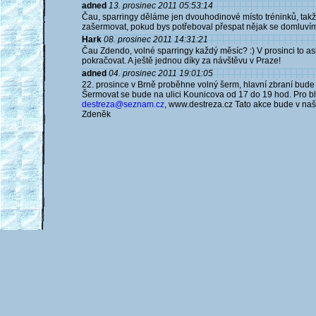
adned
13. prosinec 2011 05:53:14
Čau, sparringy děláme jen dvouhodinové místo tréninků, takž
zašermovat, pokud bys potřeboval přespat nějak se domluvím
Hark
08. prosinec 2011 14:31:21
Čau Zdendo, volné sparringy každý měsíc? :) V prosinci to as
pokračovat. A ještě jednou díky za návštěvu v Praze!
adned
04. prosinec 2011 19:01:05
22. prosince v Brně proběhne volný šerm, hlavní zbraní bude ra
Šermovat se bude na ulici Kounicova od 17 do 19 hod. Pro bli
destreza@seznam.cz
, www.destreza.cz Tato akce bude v naš
Zdeněk