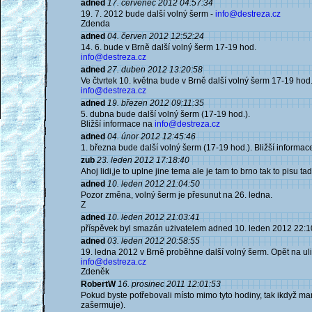
adned
17. červenec 2012 04:57:34
19. 7. 2012 bude další volný šerm -
info@destreza.cz
Zdenda
adned
04. červen 2012 12:52:24
14. 6. bude v Brně další volný šerm 17-19 hod.
info@destreza.cz
adned
27. duben 2012 13:20:58
Ve čtvrtek 10. května bude v Brně další volný šerm 17-19 hod
info@destreza.cz
adned
19. březen 2012 09:11:35
5. dubna bude další volný šerm (17-19 hod.).
Bližší informace na
info@destreza.cz
adned
04. únor 2012 12:45:46
1. března bude další volný šerm (17-19 hod.). Bližší informa
zub
23. leden 2012 17:18:40
Ahoj lidi,je to uplne jine tema ale je tam to brno tak to pisu ta
adned
10. leden 2012 21:04:50
Pozor změna, volný šerm je přesunut na 26. ledna.
Z
adned
10. leden 2012 21:03:41
příspěvek byl smazán użivatelem adned 10. leden 2012 22:1
adned
03. leden 2012 20:58:55
19. ledna 2012 v Brně proběhne další volný šerm. Opět na uli
info@destreza.cz
Zdeněk
RobertW
16. prosinec 2011 12:01:53
Pokud byste potřebovali místo mimo tyto hodiny, tak ikdyž ma
zašermuje).