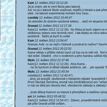
Kain
12. květen 2012 10:12:26
Já je znám, ale to není škola jako taková.
Axi: no já o takové škole uvažoval, nejdřív ji hledal a pak př
utek...na takové experimenty nemám moc času...
casiddy
12. květen 2012 10:40:47
Já netvrdím že sháním vyloženě lektory ... stačí mi skupina l
Granad
12. květen 2012 12:17:34
Kain(12. květen 2012 12:12:26) : No třeba já bych zájem na n
oblíbenou sekeru moc technik není . I tak kdyby se něco takové
podobně . Takže já bych to uvítal
Kain
12. květen 2012 13:54:47
Granad, Axík: co se sejít v Ostravě a probrat to naživo? Navr
Granad
12. květen 2012 20:22:52
Kaine někdy v příštím měsíci bych už čas na to měl mít . Teď 
rád sešel. Ostatně , chci s noxterem a jeho bandou udělat něja
Wyki.
12. květen 2012 21:37:46
Kain(12. květen 2012 12:12:26) : Ahoj Kaine...
... ne že bychom si dělali nějaké ambince, ale ... jak vypadá "
Wyki.
12. květen 2012 21:45:54
casiddy(12. květen 2012 12:40:47) :
.. ahoj, po pravdě, zkušenosti s hledáním nějaké "pravideln
První Slezská Šermírna, kromě nás (Hošťálkovice) pro "veřejn
U nás se dělá jen dlouhý meč, všeobecné základy a základ
... jinak děkuji Kainovi za impuls k přemýšlení a dalšímu vývoji 
axi
14. květen 2012 05:46:52
Kain(12. květen 2012 15:54:47) : Zdarec, posedět klidně mů
jak píše Granát určitě uvítám..