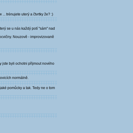
. trénujete uterý a čtvrtky že? :)
úterý se u nás každý potí "sám" nad
ělocvičny. Nouzově - improvizovaně
y jste byli ochotni přijmout nového
kovicích normálně.
nějaké pomůcky a tak. Tedy ne o tom