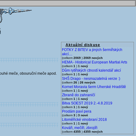
Aktuální diskuse
FOTKY Z BITEV a jiných šermířských
akcí....
(celkem
2069
)
2069 nových
HEMA - Historical European Martial Arts
(celkem
1
)
1 nový
Dům rytířských ctností kalendář akcí
 dlouhé meče, obouruční meče apod.
(celkem
1
)
1 nový
SHŠ Drago - nesmazatelná verze :)
(celkem
26
)
26 nových
Kornet Moravia šerm Uherské Hradiště
(celkem
1
)
1 nový
Zbraně do zahraničí
(celkem
1
)
1 nový
Bitva SOEST 2019 2.-4.8.2019
(celkem
1
)
1 nový
Prodám paví pera
(celkem
3
)
3 nové
Litoměřické vinobraní 2018
(celkem
1
)
1 nový
Kováři, mečíři, zbrojíři
(celkem
4355
)
4355 nových