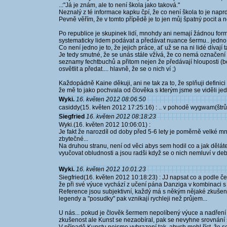
..:"Já je znám, ale to není škola jako taková."
Neznalý z té informace kapku čpí, že co není škola to je naprd.
Pevně věřím, že v tomto přípědě je to jen můj špatný pocit a ne
Po republice je skupinek lidí, mnohdy ani nemají žádnou fo
systematicky lidem podávat a předávat nuance šermu.. jedno j
Co není jedno je to, že jejich práce, ať už se na ni lidé dívaj
Je tedy smutné, že se unás stále vžívá, že co nemá označení šk
seznamy fechtbuchů a přitom nejen že předávají hlouposti (bez
osvětlit a předat.... hlavně, že se o nich ví ;)
Každopádně Kaine děkuji, ani ne tak za to, že splňuji definici
že mě to jako pochvala od člověka s kterým jsme se viděli jedn
Wyki.
16. květen 2012 08:06:50
casiddy(15. květen 2012 17:25:16) : .. v pohodě wygwam(štr
Siegfried
16. květen 2012 08:18:23
Wyki.(16. květen 2012 10:06:01) :
Je fakt že narozdíl od doby před 5-6 lety je poměrně velké mno
zbytečné...
Na druhou stranu, není od věci abys sem hodil co a jak děláte
vyučovat obludnosti a jsou radši když se o nich nemluví v deba
Wyki.
16. květen 2012 10:01:23
Siegfried(16. květen 2012 10:18:23) : JJ napsat co a podle če
že při své výuce vychází z učení pána Danziga v kombinaci 
Reference jsou subjektivní, každý má s někým nějaké zkušen
legendy a "posudky" pak vznikají rychleji než průjem...
U nás... pokud je člověk šermem nepolíbený výuce a nadření 
zkušenost ale Kunst se nezaobíral, pak se nevyhne srovnání s