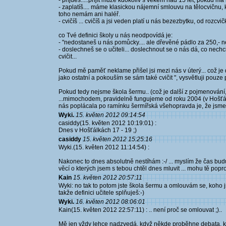
- přijdeš.....přijít může kdokoliv s věkěm nad 15 let, pokud m
- zaplatíš.... máme klasickou nájemní smlouvu na tělocvičnu, kd
toho nemám ani haléř.
- cvičíš ... cvičíš a jsi veden platí u nás bezezbytku, od rozcvi
co Tvé definici školy u nás neodpovídá je:
- "nedostaneš u nás pomůcky.... ale dřevěné pádlo za 250,- nen
- doslechneš se o učiteli... doslechnout se o nás dá, co nech
cvičit...
Pokud mě paměť neklame přišel jsi mezi nás v úterý... což je d
jako ostatní a pokouším se sám také cvičit ", vysvětluji pouz
Pokud tedy nejsme škola šermu.. (což je další z pojmenování
...mimochodem, pravidelně fungujeme od roku 2004 (v Hošťá
nás poplácala po ramínku šermířská všehopravda je, že jsme 
Wyki.
15. květen 2012 09:14:54
casiddy(15. květen 2012 10:19:01) :
Dnes v Hošťálkách 17 - 19 ;)
casiddy
15. květen 2012 15:25:16
Wyki.(15. květen 2012 11:14:54) :
Nakonec to dnes absolutně nestíhám :-/ ... myslím že čas budu m
věcí o kterých jsem s tebou chtěl dnes mluvit ... mohu tě popro
Kain
15. květen 2012 20:57:11
Wyki: no tak to potom jste škola šermu a omlouvám se, koho 
takže definici učitele splňuješ:-)
Wyki.
16. květen 2012 08:06:01
Kain(15. květen 2012 22:57:11) : .. není proč se omlouvat ;)..
Mě jen vždy lehce nadzvedá, když někde proběhne debata, kd