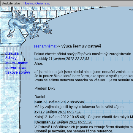
Sledujte také :
Hosting Onlio, a.s.
|
seznam témat
->
výuka šermu v Ostravě
diskuse
Pokud chcete přidat nový příspěvek musíte být zaregistrován 
články
casiddy
11. květen 2012 22:22:53
letem - netem
Ahoj,
server news
ať jsem hledal jak jsme hledal nikde jsem nenašel zmínku o
tiskové zprávy
Je tu pouze škola která bere šerm jako sport a vyučuje jen k
Proto se s tímto dotazem obracím na vás lidi ... jestli nemáte
Předem Díky
Daniel
Kain
12. květen 2012 08:45:40
Mě by zajímalo, jestli by byl o takovou školu větší zájem...
axi
12. květen 2012 09:37:28
Kain(12. květen 2012 10:45:40) : Co jsem chodil dva roky k 
Kydliman
12. květen 2012 09:55:30
V Ostravě Hošťálkovicích je parta co trénuje šerm dlouhým 
Osobně je neznám, ani nemám žádné reference.