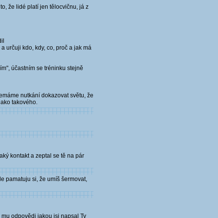
 že lidé platí jen tělocvičnu, já z
il
 určuji kdo, kdy, co, proč a jak má
čím", účastním se tréninku stejně
nemáme nutkání dokazovat světu, že
jako takového.
jaký kontakt a zeptal se tě na pár
le pamatuju si, že umíš šermovat,
 mu odpovědi jakou jsi napsal Ty