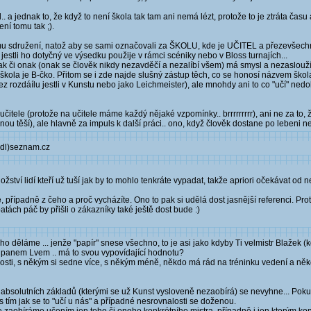
. a jednak to, že když to není škola tak tam ani nemá lézt, protože to je ztráta času 
ní tomu tak ;).
rmu sdružení, natož aby se sami označovali za ŠKOLU, kde je UČITEL a přezevšec
estli ho dotyčný ve výsedku použije v rámci scéniky nebo v Bloss turnajích...
í tak či onak (onak se člověk nikdy nezavděčí a nezalíbí všem) má smysl a nezaslouží 
ola je B-čko. Přitom se i zde najde slušný zástup těch, co se honosí názvem škola, n
 rozdáílu jestli v Kunstu nebo jako Leichmeister), ale mnohdy ani to co "učí" nedo
 učitele (protože na učitele máme každý nějaké vzpomínky.. brrrrrrrrr), ani ne za to
ou těší), ale hlavně za impuls k další práci.. ono, když člověk dostane po lebeni ne
ůdl)seznam.cz
žství lidí kteří už tuší jak by to mohlo tenkráte vypadat, takže apriori očekávat od
, případně z čeho a proč vycházíte. Ono to pak si udělá dost jasnější referenci. Pro
tách páč by přišli o zákazníky také ještě dost bude :)
ho děláme ... jenže "papír" snese všechno, to je asi jako kdyby Ti velmistr Blažek (
s panem Lvem .. má to svou vypovídající hodnotu?
osti, s někým si sedne více, s někým méně, někdo má rád na tréninku vedení a něk
absolutních základů (kterými se už Kunst vysloveně nezaobírá) se nevyhne... Pok
 tím jak se to "učí u nás" a případné nesrovnalosti se doženou.