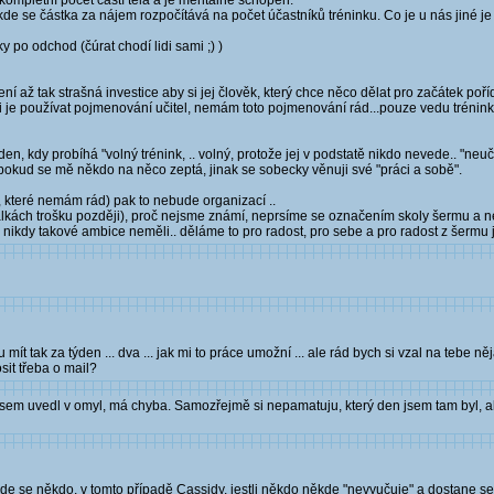
á kompletní počet částí těla a je mentálně schopen.
e se částka za nájem rozpočítává na počet účastníků tréninku. Co je u nás jiné je to,
čky po odchod (čúrat chodí lidi sami ;) )
í až tak strašná investice aby si jej člověk, který chce něco dělat pro začátek poříd
ci je používat pojmenování učitel, nemám toto pojmenování rád...pouze vedu trénink a
en, kdy probíhá "volný trénink, .. volný, protože jej v podstatě nikdo nevede.. "neu
e pokud se mě někdo na něco zeptá, jinak se sobecky věnuji své "práci a sobě".
, které nemám rád) pak to nebude organizací ..
lkách trošku později), proč nejsme známí, neprsíme se označením skoly šermu a 
nikdy takové ambice neměli.. děláme to pro radost, pro sebe a pro radost z šermu 
ít tak za týden ... dva ... jak mi to práce umožní ... ale rád bych si vzal na tebe ně
sit třeba o mail?
jsem uvedl v omyl, má chyba. Samozřejmě si nepamatuju, který den jsem tam byl, a
e se někdo, v tomto případě Cassidy, jestli někdo někde "nevyučuje" a dostane se