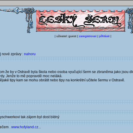
| uživatel :guest |
zaregistrovat
|
přihlásit
|
| nové zprávy :
nahoru
 tom že by v Ostravě byla škola nebo osoba vyučující šerm se zbraněma jako jsou
ordy. Jenže to mě popravdě moc neláká.
 nějaké tipy kam se mohu obrátit nebo tipy na konkrétní učitele šermu v Ostravě.
Myschwerkovi tak zájem byl dost bídný
mečem .
www.hofyland.cz...