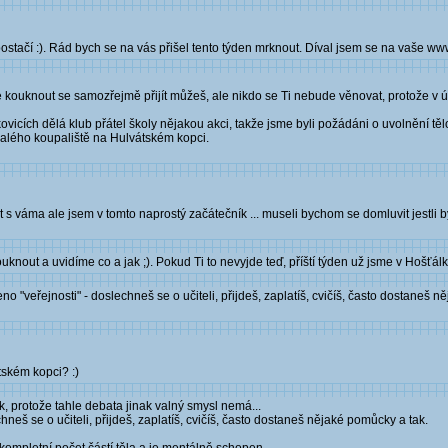
čí :). Rád bych se na vás přišel tento týden mrknout. Díval jsem se na vaše www ..
ive kouknout se samozřejmě přijít můžeš, ale nikdo se Ti nebude věnovat, protože v 
kovicích dělá klub přátel školy nějakou akci, takže jsme byli požádáni o uvolnění t
valého koupaliště na Hulvátském kopci.
t s váma ale jsem v tomto naprostý začátečník ... museli bychom se domluvit jestli b
uknout a uvidíme co a jak ;). Pokud Ti to nevyjde teď, příští týden už jsme v Hošťál
no "veřejnosti" - doslechneš se o učiteli, přijdeš, zaplatíš, cvičíš, často dostaneš 
tském kopci? :)
, protože tahle debata jinak valný smysl nemá...
chneš se o učiteli, přijdeš, zaplatíš, cvičíš, často dostaneš nějaké pomůcky a tak.