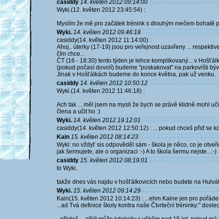
casiddy
14. květen 2012 09:14:00
Wyki.(12. květen 2012 23:45:54) :
Myslím že mě pro začátek trénink s dlouhým mečem bohatě posta
Wyki.
14. květen 2012 09:46:18
casiddy(14. květen 2012 11:14:00) :
Ahoj.. úterky (17-19) jsou pro veřejnost uzavřeny ... respekt
čím chce...
ČT (16 - 18:30) tento týden je lehce komplikovaný... v Hošťál
(pokud počasí dovolí) budeme "poskakovat" na parkovišti bý
Jinak v Hošťálkách budeme do konce května, pak už venku.
casiddy
14. květen 2012 10:50:12
Wyki.(14. květen 2012 11:46:18) :
Ach tak ... měl jsem na mysli že bych se právě klidně mohl uči
člena a učit ho :)
Wyki.
14. květen 2012 19:12:01
casiddy(14. květen 2012 12:50:12) : ... pokud chceš přiď se ko
Kain
15. květen 2012 08:14:23
Wyki: no vždyť sis odpověděl sám - škola je něco, co je otveře
jak šermujete, ale o organizaci :-) A to škola šermu nejste...:-)
casiddy
15. květen 2012 08:19:01
to Wyki.
takže dnes vás najdu v hošťálkovicích nebo budete na Hulvá
Wyki.
15. květen 2012 09:14:29
Kain(15. květen 2012 10:14:23) : .. ehm Kaine jen pro pořádek
...ad Tvá definice školy kontra naše Čtvrteční tréninky:" dosle