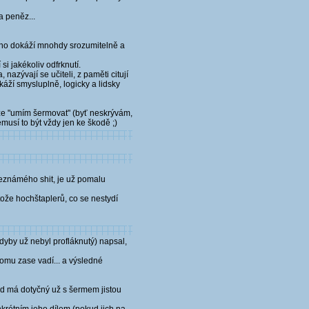
a peněz...
hno dokáží mnohdy srozumitelně a
si jakékoliv odfrknutí.
azývají se učiteli, z paměti citují
káží smysluplně, logicky a lidsky
, že "umím šermovat" (byť neskrývám,
musí to být vždy jen ke škodě ;)
 neznámého shit, je už pomalu
tože hochštaplerů, co se nestydí
kdyby už nebyl profláknutý) napsal,
omu zase vadí... a výsledné
ud má dotyčný už s šermem jistou