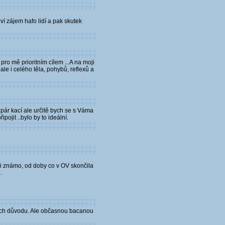
ví zájem hafo lidí a pak skutek
ro mě prioritním cílem ...A na moji
ale i celého těla, pohybů, reflexů a
 pár kací ale určitě bych se s Váma
ojit ..bylo by to ideální.
mi známo, od doby co v OV skončila
.
vých důvodu. Ale občasnou bacanou