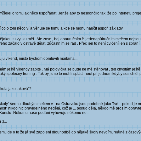
emýšelel o tom, jak něco uspořádat. Jenže aby to neskončilo tak, že po intenetu proje
idí co o tom něco ví a věnuje se tomu a kde se mohu naučit aspoň základy
ějakou tu vyuku měl . Ale zase , boj obouručním či jedenapůlručním mečem nejsou p
ho začalo v ostravě dělat, zůčastním se rád . Přec jen to není cvičení jen s zbraní, 
huju víkend, místo bychom domluvili mailama...
mám ještě víkendy zabité . Má polovička se bude ke mě stěhovat , teď chystám ještě
ký společný trening . Tak by jsme to mohli spláchnout při jednom kdyby ses chtěl přip
škola jako taková"?
ě školy" šermu dlouhým mečem v - na Ostravsku jsou podobné jako Tvé... pokud je 
ost" nikdo nic pravidelného nedělá, což je ... pokud dělá, někdo mě prosím opravte
y Kunstu. Někomu naše podání vyhovuje někomu ne..
;)...
žem, jde o to že já své zapojení dlouhodbě do nějaké školy nevdím, reálně z časo