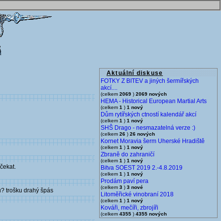
Aktuální diskuse
FOTKY Z BITEV a jiných šermířských
akcí....
(celkem
2069
)
2069 nových
HEMA - Historical European Martial Arts
(celkem
1
)
1 nový
Dům rytířských ctností kalendář akcí
(celkem
1
)
1 nový
SHŠ Drago - nesmazatelná verze :)
(celkem
26
)
26 nových
Kornet Moravia šerm Uherské Hradiště
(celkem
1
)
1 nový
Zbraně do zahraničí
(celkem
1
)
1 nový
čekat.
Bitva SOEST 2019 2.-4.8.2019
(celkem
1
)
1 nový
Prodám paví pera
(celkem
3
)
3 nové
u? trošku drahý špás
Litoměřické vinobraní 2018
(celkem
1
)
1 nový
Kováři, mečíři, zbrojíři
(celkem
4355
)
4355 nových