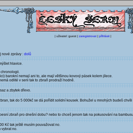
| uživatel :guest |
zaregistrovat
|
přihlásit
|
| nové zprávy :
dolů
mýšlet hlavice.
 chronologii.
ici) barokní nemají ani to, ale mají většinou kovový pásek kolem jílece.
emá odlité v serii tak to zbraň prodraží hodně.
osaz a zbytek dřevo.
ran, tak do 5 000kč se dá pořídit solidní kousek. Bohužel u mnohých budeš chvíli 
 kapesní zbraň pro dnešní dobu? nebo to chceš jenom tak na pokusování na bambus
000 Kč tak ještě musím pouvažovat no.
 vybrat no.