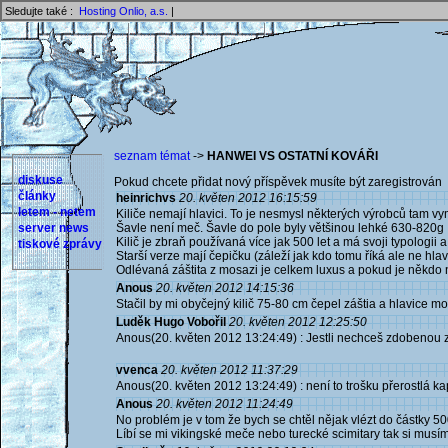
Sledujte také :
Hosting Onlio, a.s.
|
seznam témat
->
HANWEI VS OSTATNÍ KOVÁŘI
diskuse
Pokud chcete přidat nový příspěvek musíte být zaregistrován 
články
heinrichvs
20. květen 2012 16:15:59
letem - netem
Kiliče nemají hlavici. To je nesmysl některých výrobců tam vy
server news
Šavle není meč. Šavle do pole byly většinou lehké 630-820g
Kilič je zbraň používaná více jak 500 let a má svoji typologii a
tiskové zprávy
Starší verze mají čepičku (záleží jak kdo tomu říká ale ne hlav
Odlévaná záštita z mosazi je celkem luxus a pokud je někdo n
Anous
20. květen 2012 14:15:36
Stačil by mi obyčejný kilič 75-80 cm čepel záštia a hlavice m
Luděk Hugo Vobořil
20. květen 2012 12:25:50
Anous(20. květen 2012 13:24:49) : Jestli nechceš zdobenou zb
vvenca
20. květen 2012 11:37:29
Anous(20. květen 2012 13:24:49) : není to trošku přerostlá
Anous
20. květen 2012 11:24:49
No problém je v tom že bych se chtěl nějak vlézt do částky 5
Líbí se mi vikingské meče nebo turecké scimitary tak si musím