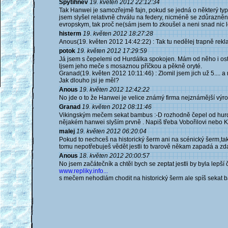
Spytihněv
19. květen 2012 22:12:34
Tak Hanwei je samozřejmě fajn, pokud se jedná o některý typy
jsem slyšel relativně chválu na federy, nicméně se zdůrazněn
evropskym, tak proč ne(sám jsem to zkoušel a neni snad nic le
histerm
19. květen 2012 18:27:28
Anous(19. květen 2012 14:42:22) : Tak tu nedělej trapně rek
potok
19. květen 2012 17:29:59
Já jsem s čepelemi od Hurdálka spokojen. Mám od něho i ostrý
ljsem jeho meče s mosaznou příčkou a pěkně oryté.
Granad(19. květen 2012 10:11:46) : Zlomil jsem jich už 5.... a
Jak dlouho jsi je měl?
Anous
19. květen 2012 12:42:22
No jde o to že Hanwei je velice známý firma nejznámější výro
Granad
19. květen 2012 08:11:46
Vikingským mečem sekat bambus :-D rozhodně čepel od hurdálka 
nějakém hanwei slyším prvně . Napiš třeba Vobořilovi nebo Ko
malej
19. květen 2012 06:20:04
Pokud to nechceš na historický šerm ani na scénický šerm,t
tomu nepotřebuješ vědět jestli to tvarově někam zapadá a zda-
Anous
18. květen 2012 20:00:57
No jsem začátečník a chtěl bych se zeptat jestli by byla lepš
www.repliky.info...
s mečem nehodlám chodit na historický šerm ale spíš sekat ba