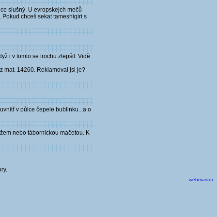
lice slušný. U evropskejch mečů
. Pokud chceš sekat tameshigiri s
ž i v tomto se trochu zlepšil. Vidě
í z mat. 14260. Reklamoval jsi je?
vnitř v půlce čepele bublinku...a o
nožem nebo tábornickou mačetou. K
ry.
webmaster