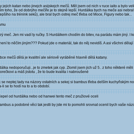
 jejich katan nebo jinejch asijskejch mečů. Měl jsem od nich v ruce iaito a bylo ve
ím toho, že od dobrýho mečíře je to stejně lepší. Hurdálka bych na meče asi nebral
pšího na trénink seků), ale bral bych ostrej meč třeba od Moce, Figury nebo tak...
lamu
 meč. Jen mi vadí ty ručky. S Hurdálkem chodím do bitev, na parádu mám jiný. I kdy
 není to něčím jiným??? Pokud jde o materiál, tak do něj nevidíš. A asi všichni dělaj
bce mečů dělá je kvalitní ale sériově vyráběné hlavně dělá katany.
nedoporučuji...je to zmetek jak cyp. Zlomil jsem jich už 5.. z toho některé měli u
rečkovi a máš jistotu , že to bude kvalita i nabroušené
ak se neptej tady na názory ostatních a sekej si bambus třeba delším kuchyňským 
li se to hodí na to a to období.
í čepel od hurdálka nebo od hanwei tento meč z pružiové oceli
mbus a podobné věci tak jestli by jste mi to pomohli srovnat ocenil bych vaše názo