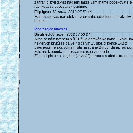
zahraničí byli taktéž nadšeni takže vám máme poděkovat i je
rádi když se opět za rok uvidíme.
Filip Ignac
12. srpen 2012 07:53:44
Mám tu pro vás pár fotek ze včerejšího odpoledne. Prakticky je
baterka.
ignatz.rajce.idnes.cz...
Siegfried
05. srpen 2012 17:56:24
Akce se nám kvapem blíží. Děj je datován ke konci 15.stol. 
některých prvků se dá vejít s celým 15.stol. či konce 14.stol.
Jsou ještě nějaká volná místa na straně Burgunďanů, rád po
železné klobouky a prošívanice jsou v pohodě.
Zájemci pište na siegfried(zavináč)barbarossa(tečka)cz nebo