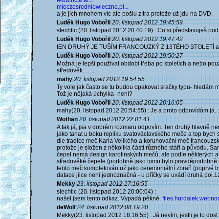
www.ncte.ie...
mieczesredniowieczne.pl...
a je jich mnohem víc ale pošlu zítra protože už jdu na DVD.
Luděk Hugo Vobořil
20. listopad 2012 19:45:59
slechtic (20. listopad 2012 20:40:19) : Co si představuješ
Luděk Hugo Vobořil
20. listopad 2012 19:47:42
tEN DRUHÝ JE TUŠÍM FRANCOUZKÝ Z 13TÉHO STOLETÍ a to 
Luděk Hugo Vobořil
20. listopad 2012 19:50:27
Možná je lepší používat období třeba po stoletích a nebo použ
středověk........
mahy
20. listopad 2012 19:54:55
Ty vole jak často se tu budou opakovat sračky typu- hledám me
Tož je nějaká úchylka- není?
Luděk Hugo Vobořil
20. listopad 2012 20:16:05
mahy(20. listopad 2012 20:54:55) : Je a proto odpovídám já. :
Wothan
20. listopad 2012 22:01:41
A tak já, jsa v dobrém rozmaru odpovím. Ten druhý hlavně není
jako tahat u boku repliku svatováclavského meče a top bych si 
dle tradice meč Karla Velikého a korunovační meč francouzs
protože je složen z několika částí různého stáří a původu. Sa
čepel nemá design karolinských mečů, ale podle některých au
středověké čepele (podobně jako tomu bylo pravděpodobně i 
tento meč kompletován už jako ceremoniální zbraň (poprvé byl 
datace jílce není jednoznačná - u příčky se uvádí druhá pol.12
Mekky
23. listopad 2012 17:16:55
slechtic (20. listopad 2012 20:00:04) :
našel jsem tento odkaz. Vypadá pěkně.
files.hurdalek.webnod
deWolf
24. listopad 2012 08:19:20
Mekky(23. listopad 2012 18:16:55) : Já nevím, jestli je to dost 