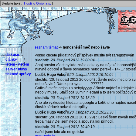
Sledujte také :
Hosting Onlio, a.s.
|
seznam témat
->
honosnější meč nebo šavle
diskuse
Pokud chcete přidat nový příspěvek musíte být zaregistrován 
články
slechtic
20. listopad 2012 19:00:04
letem - netem
Ahoj prosím všechny kdo znáte odkazy na nějaké honosnější 
server news
hlavně gotické a šavle osmanské nebo perské - 14- 17 století
tiskové zprávy
Luděk Hugo Vobořil
20. listopad 2012 19:10:04
slechtic (20. listopad 2012 20:00:04) : Šavle nebo meč pro sy
nebo šavle? Dárek pro syna......... ??????.
Gotické meče nejsou a nebylyyyyy. A šavle najdeš v kdejaké kni
nebo v muzeu.Stačí cca 30min hledání a to jsem počítačový b
slechtic
20. listopad 2012 19:13:29
Ano ale vyzkoušej hledat na googlu a kolik toho najdeš našel
čínské sériové nekvalitní repliky.
Luděk Hugo Vobořil
20. listopad 2012 19:23:36
slechtic (20. listopad 2012 20:13:29) : Český šerm kováři mečíř
třeba máš? Dej sem něco a spousta lidí přihodí.
slechtic
20. listopad 2012 19:40:19
našel jsem toto ale ne gotické