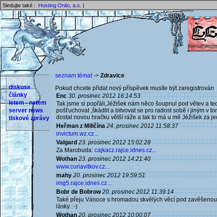
Sledujte také :
Hosting Onlio, a.s.
|
seznam témat
->
Zdravice
diskuse
Pokud chcete přidat nový příspěvek musíte být zaregistrován 
články
Enc
30. prosinec 2012 16:14:53
letem - netem
Tak jsme si popřáli,Jéžišek nám něco šoupnul pod větev a teď
server news
pošťuchovat ,škádlit a bitvovat se pro radost sobě i jiným 
dostal novou hračku větší ráže a tak to má u mě Jéžišek za je
tiskové zprávy
Heřman z Miličína
24. prosinec 2012 11:58:37
invictum.wz.cz...
Valgard
23. prosinec 2012 15:02:28
Za Marobuda:
cajkacz.rajce.idnes.cz...
Wothan
23. prosinec 2012 14:21:40
www.curiavitkov.cz...
mahy
20. prosinec 2012 19:59:51
img5.rajce.idnes.cz...
Bobr de Bobrow
20. prosinec 2012 11:39:14
Také přeju Vánoce s hromadou skvělých věcí pod zavěšenou c
lásky. :-)
Wothan
20. prosinec 2012 10:00:07