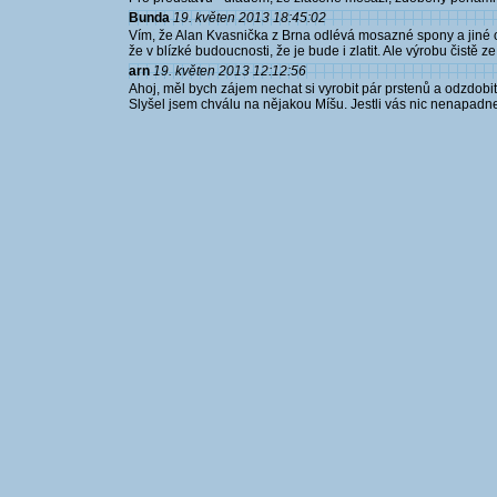
Bunda
19. květen 2013 18:45:02
Vím, že Alan Kvasnička z Brna odlévá mosazné spony a jiné ozd
že v blízké budoucnosti, že je bude i zlatit. Ale výrobu čistě ze
arn
19. květen 2013 12:12:56
Ahoj, měl bych zájem nechat si vyrobit pár prstenů a odzdo
Slyšel jsem chválu na nějakou Míšu. Jestli vás nic nenapadne,