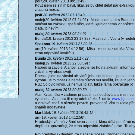
josif(20. květen 2013 09:13:49) :
Když jsem se s ním bavil, říkal, že by chtěl dělat pár extra kous
zlacená mosaz.
josif
20. květen 2013 07:13:49
malej(20. květen 2013 07:24:01) : Musím souhlasit s Bundou.
odlévat na zakázku spešl věci, které jkjunior nemá v nabídce a
zlata, to nevím.
malej
20. květen 2013 05:24:01
Bunda(19. květen 2013 23:17:32) : Máš recht. Včera (v neděli
Spakona
19. květen 2013 21:29:36
arn(19. květen 2013 14:12:56) : Míša - viz odkaz od Maršálka 
cena odpovídá kvalitě :)
Bunda
19. květen 2013 21:17:32
malej(19. květen 2013 22:50:59) :
Napřed si zavolej Alanovi a zeptej se ho na aktuální informace
začal i s výrobou svojí.
Dneska jsem na vlastní oči viděl jeho sortimment, pomalu ho r
výrobu. Je to mosaz a nemám důvod mu nevěřit, že je to jeho 
P.S.: Co bylo kdysi, už nemusí platit, takže fáma pokračuje :-)
malej
19. květen 2013 20:50:59
Alan Kvasnička v žádném případě nic neodlévá a ani se nechy
vymícena. Alan cca tři roky odebírá zboží od fa.
www.jkjunior.c
o zinkové zboží v různém povrch. provedení. Vím to zcela pře
sháněl dodavatele.
Maršálek
19. květen 2013 19:45:12
arn(19. květen 2013 14:12:56) :
Hradecký dvůr má v Brně svou zlatnici, která dělá poměrně n
dopředu upozorňuji, že cena odpovídá zlatnické práci. To aby 
Pro představu - diadém, ze zlacené mosazi, zdobený perlam