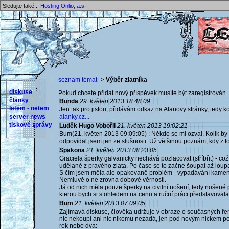
Sledujte také :
Hosting Onlio, a.s.
|
seznam témat
->
Výběr zlatníka
diskuse
Pokud chcete přidat nový příspěvek musíte být zaregistrován 
články
Bunda
29. květen 2013 18:48:09
letem - netem
Jen tak pro jistou, přidávám odkaz na Alanovy stránky, tedy
server news
alanky.cz...
tiskové zprávy
Luděk Hugo Vobořil
21. květen 2013 19:02:21
Bum(21. květen 2013 09:09:05) : Někdo se mi ozval. Kolik by s
odpovídal jsem jen ze slušnosti. Už většinou poznám, kdy z t
Spakona
21. květen 2013 08:23:05
Graciela šperky galvanicky nechává pozlacovat (stříbřit) - což 
udělané z pravého zlata. Po čase se to začne šoupat až loupa
S čím jsem měla ale opakovaně problém - vypadávání kame
Nemluvě o ne zrovna dobové věrnosti.
Já od nich měla pouze šperky na civilní nošení, tedy nošené
kterou bych si s ohledem na cenu a ruční práci představovala
Bum
21. květen 2013 07:09:05
Zajímavá diskuse, člověka udržuje v obraze o současných řeme
nic nekoupí ani nic nikomu nezadá, jen pod novým nickem pok
rok nebo dva: