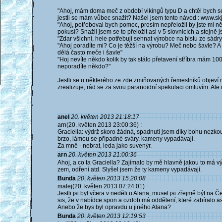
"Ahoj, mám doma meč z období vikingů typu D a chtěl bych se 
jestli se mám vůbec snažit? Našel jsem tento návod : www.skj
"Ahoj, potřeboval bych pomoc, prosím nepřeložil by jste mi n
pokusí? Snažil jsem se to přeložit asi v 5 slovnících a stejně j
"Zdar všichni, hele potřebuji sehnat výrobce na bistu ze sád
"Ahoj poradíte mi? Co je těžší na výrobu? Meč nebo šavle? A
dělá často meče i šavle"
"Hoj nevíte někdo kolik by tak stálo přetavení stříbra mám 100
neporadíte někdo?"
Jestli se u některého ze zde zmiňovaných řemeslníků objev
zrealizuje, rád se za svou paranoidní spekulaci omluvím. Ale 
anel
20. květen 2013 21:18:17
arn(20. květen 2013 23:00:36) :
Graciella: výdrž skoro žádná, spadnutí jsem díky bohu nezkou
brzo, lámou se případné sváry, kameny vypadávají.
Za mně - nebrat, leda jako suvenýr.
arn
20. květen 2013 21:00:36
Ahoj, a co ta Graciella? Zajímalo by mě hlavně jakou to má v
zem, odření atd. Slyšel jsem že ty kameny vypadávají.
Bunda
20. květen 2013 15:20:08
malej(20. květen 2013 07:24:01) :
Jestli jsi byl včera v neděli u Alana, musel jsi zřejmě být n
sis, že v nabídce spon a ozdob má oddělení, které zabíralo a
Anebo že bys byl opravdu u jiného Alana?
Bunda
20. květen 2013 12:19:53