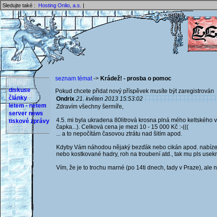
Sledujte také :
Hosting Onlio, a.s.
|
seznam témat
->
Krádež! - prosba o pomoc
diskuse
Pokud chcete přidat nový příspěvek musíte být zaregistrován 
články
Ondrix
21. květen 2013 15:53:02
letem - netem
Zdravím všechny šermíře,
server news
4.5. mi byla ukradena 80litrová krosna plná mého keltského vy
tiskové zprávy
čapka...). Celková cena je mezi 10 - 15 000 Kč :-(((
... a to nepočítám časovou ztrátu nad šitím apod.
Kdyby Vám náhodou nějaký bezďák nebo cikán apod. nabízel
nebo kostkované hadry, roh na troubení atd., tak mu pls usekn
Vím, že je to trochu marné (po 14ti dnech, tady v Praze), ale n