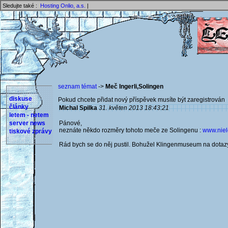
Sledujte také :
Hosting Onlio, a.s.
|
seznam témat
->
Meč Ingerli,Solingen
diskuse
Pokud chcete přidat nový příspěvek musíte být zaregistrován 
články
Michal Spilka
31. květen 2013 18:43:21
letem - netem
server news
Pánové,
neznáte někdo rozměry tohoto meče ze Solingenu :
www.niel
tiskové zprávy
Rád bych se do něj pustil. Bohužel Klingenmuseum na dotaz