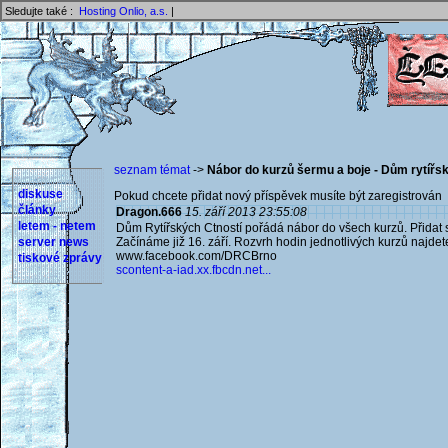
Sledujte také :
Hosting Onlio, a.s.
|
seznam témat
->
Nábor do kurzů šermu a boje - Dům rytířs
diskuse
Pokud chcete přidat nový příspěvek musíte být zaregistrován 
články
Dragon.666
15. září 2013 23:55:08
letem - netem
Dům Rytířských Ctností pořádá nábor do všech kurzů. Přidat s
server news
Začínáme již 16. září. Rozvrh hodin jednotlivých kurzů najd
www.facebook.com/DRCBrno
tiskové zprávy
scontent-a-iad.xx.fbcdn.net...