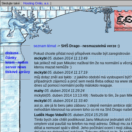
Sledujte také :
Hosting Onlio, a.s.
|
seznam témat
->
SHŠ Drago - nesmazatelná verze :)
diskuse
Pokud chcete přidat nový příspěvek musíte být zaregistrován 
články
mckybl
05. duben 2014 11:13:49
letem - netem
tak jelikož mě pan Mikulec naštval tím že na normální a věc
server news
kterou mazat nemůže :)
tiskové zprávy
mckybl
05. duben 2014 11:17:19
můj dotaz zněl asi takto : z jakého období má vystoupení bý
případných zájemců a proč sem nedá třeba odkaz na www strá
dnes už pomocí normální pošty málokdo reaguje.
mahy
05. duben 2014 11:29:24
mckybl(05. duben 2014 13:13:49) : Nebude to tím, že pan Mi
mckybl
05. duben 2014 11:33:40
asi jo, ale já to beru jako zábavu :) stejně nemám ambice stá
nehodlám klesnout na uroven toho co mi na Shš Drago naše
Luděk Hugo Vobořil
05. duben 2014 15:25:08
Tímto bych zde chtěl poděkovat Janu Mikulcovi jednateli shš 
omylem vzal paušál na telefon na moji adresu. Děkuji mu za t
dělat a nemusel spát v dílně. Jeho počínání ocení i moji zákazn