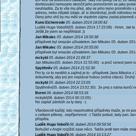
dní více na dokončení zakázek. Taky mu děkuji za to, že raděj
domlouvání nemuselo skončit jeho pomočením se jako posled
neuhladila. Za to vše mu přeji, aby se jeho lejno proměnilo v je
adresu, nebo nějaké údaje, ať si zkontrolují, jestli náhodou n
členy jeho shš by mu měli ve vlastním zájmu zaslat písemně u
Kuno Eichenrode
05. duben 2014 18:00:42
Luděk Hugo Vobořil(05. duben 2014 17:25:08) : Hmm...tak to j
Ještě,že jsem se nepřihlásil.:))
Jan Mikulec
05. duben 2014 18:50:38
příspěvek byl smazán uživatelem Jan Mikulec 05. duben 201
Jan Mikulec
05. duben 2014 20:55:00
příspěvek byl smazán uživatelem Jan Mikulec 05. duben 201
mckybl
05. duben 2014 21:09:37
Jan Mikulec(05. duben 2014 22:55:00) : a proč vznesl jsem 
Spytihněv
05. duben 2014 21:52:30
Pro ty, co to nestihli a zajímá je to - příspěvek Jana Mikulce 
dokumenty, aby prý jen neplácal hubou (volná citace). Druhý
mckybl
05. duben 2014 22:15:05
Spytihněv(05. duben 2014 23:52:30) : že prej s náma končí n
Bormi
06. duben 2014 08:53:16
mckybl(06. duben 2014 00:15:05) :
No zaplať pánbůh za ty dary :-)
Všeobecně každý, kdo nepohodlné příspěvky maže, je mi podez
o celkem pěknej...nepříjemnost :-) Takže pokud, tady pan Jan 
přispěla.
Luděk Hugo Vobořil
06. duben 2014 09:59:56
Bohužel v Anglii rozjíždí zase něco. Takže jestli tam máte znám
Luděk Hugo Vobořil
06. duben 2014 10:13:27