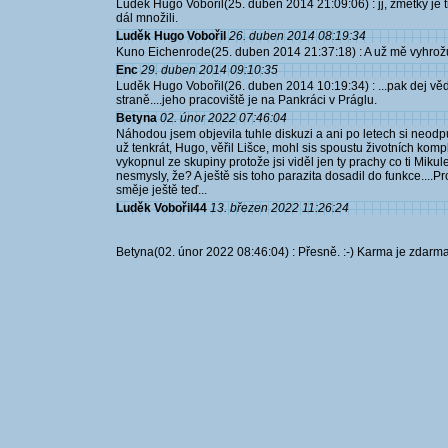
Luděk Hugo Vobořil(25. duben 2014 21:09:06) : jj, zmetky je 
dál množili.
Luděk Hugo Vobořil
26. duben 2014 08:19:34
Kuno Eichenrode(25. duben 2014 21:37:18) : A už mě vyhrožu
Enc
29. duben 2014 09:10:35
Luděk Hugo Vobořil(26. duben 2014 10:19:34) : ...pak dej vě
straně....jeho pracoviště je na Pankráci v Práglu.
Betyna
02. únor 2022 07:46:04
Náhodou jsem objevila tuhle diskuzi a ani po letech si neo
už tenkrát, Hugo, věřil Lišce, mohl sis spoustu životních kompl
vykopnul ze skupiny protože jsi viděl jen ty prachy co ti Mik
nesmysly, že? A ještě sis toho parazita dosadil do funkce....P
směje ještě teď...
Luděk Vobořil44
13. březen 2022 11:26:24
Betyna(02. únor 2022 08:46:04) : Přesně. :-) Karma je zdarma. A