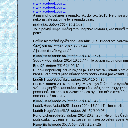
www.facebook.com...
www.facebook.com...
www.facebook.com...
A mám toho pěknou hromádku. Až do roku 2013. Nejdříve složen
nekonal, ale stálo mě to hromadu času.
mahy
06. duben 2014 14:14:03
To je pěkný Hugo- udělej tomu hajzlovi reklamu, kde budeš moc
potká.
Patřilo by možná vyvěsit na Fakebůku, ČŠ, Brodci atd. varov
Šedý vlk
06. duben 2014 17:21:44
A jak ten člověk vypadá?
Kuno Eichenrode
06. duben 2014 18:27:20
Šedý vlk(06. duben 2014 19:21:44) : To by zajímalo nejen mn
Enc
07. duben 2014 16:02:15
Hugovi doporučuji právníka,což je jasná výhra v loterii.S tím 
kapse.Stačí ztráta jeho důvěry coby podnikatele,poškození ...je
Luděk Hugo Vobořil
25. duben 2014 15:54:14
Enc(07. duben 2014 18:02:15) : A ty si myslíš, že něco vytluč
svého nejlepšího kamaráda, neplatí na děti, bere drogy, je 
podvodník, alkoholik a vychcánek co bydlí na městském úřad
nakopali až do krku?
Kuno Eichenrode
25. duben 2014 18:24:23
Luděk Hugo Vobořil(25. duben 2014 17:54:14) : hmm...zlí ang
Luděk Hugo Vobořil
25. duben 2014 19:09:06
Kuno Eichenrode(25. duben 2014 20:24:23) : Ne oni by Čecha n
podrazáka ..... Jsem jen rád, že šermíři jsou po celém světě. 
Kuno Eichenrode
25. duben 2014 19:37:18