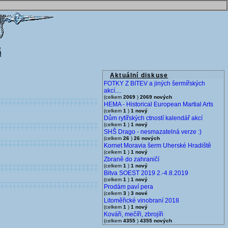
Aktuální diskuse
FOTKY Z BITEV a jiných šermířských
akcí....
(celkem
2069
)
2069 nových
HEMA - Historical European Martial Arts
(celkem
1
)
1 nový
Dům rytířských ctností kalendář akcí
(celkem
1
)
1 nový
SHŠ Drago - nesmazatelná verze :)
(celkem
26
)
26 nových
Kornet Moravia šerm Uherské Hradiště
(celkem
1
)
1 nový
Zbraně do zahraničí
(celkem
1
)
1 nový
Bitva SOEST 2019 2.-4.8.2019
(celkem
1
)
1 nový
Prodám paví pera
(celkem
3
)
3 nové
Litoměřické vinobraní 2018
(celkem
1
)
1 nový
Kováři, mečíři, zbrojíři
(celkem
4355
)
4355 nových