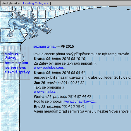
Sledujte také :
Hosting Onlio, a.s.
|
seznam témat
->
PF 2015
diskuse
Pokud chcete přidat nový příspěvek musíte být zaregistrován 
články
Kratos
06. leden 2015 08:10:10
letem - netem
Za Zubry by jsme se taky rádi připojili :).
server news
www.youtube.com...
tiskové zprávy
Kratos
06. leden 2015 08:04:41
příspěvek byl smazán uživatelem Kratos 06. leden 2015 09:6
Jón
26. prosinec 2014 09:36:52
Taky se přopojím :)
www.email.cz...
Wothan
26. prosinec 2014 07:44:42
Pod to se připojuji:
www.curiavitkov.cz...
Enc
23. prosinec 2014 12:06:41
Všem neřádům z řad šermířstva vinšuju hezkej Novej i novej 