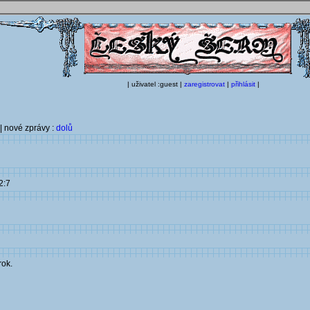
| uživatel :guest |
zaregistrovat
|
přihlásit
|
| nové zprávy :
dolů
2:7
rok.